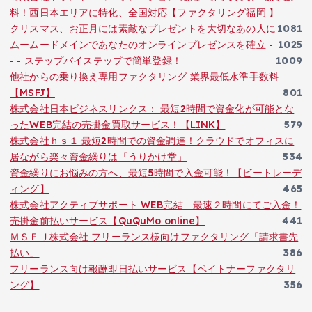
料！西日本エリアに特化、全国対応【ファクタリング福岡 】
クリスマス、お正月には素敵なプレゼントを大切なあの人に
1081
ムームードメインであなたのオンラインプレゼンスを確立 -
1025
- - ステップバイステップで簡単登録！
1009
他社からの乗り換え専用ファクタリング 業界最低水準手数料
【MSFJ】
801
株式会社日本ビジネスリンクス： 最短2時間で資金化が可能とな
ったWEB完結の売掛金買取サービス！【LINK】
579
株式会社ｈｓ１ 最短2時間での資金調達！クラウドでオフィスに
居ながら楽々資金繰りは「うりかけ堂」
534
資金繰りにお悩みの方へ、最短5時間で入金可能！【ビートレーデ
ィング】
465
株式会社アクティブサポート WEB完結 最速２時間にてご入金！
売掛金前払いサービス【QuQuMo online】
441
ＭＳＦＪ株式会社 フリーランス様向けファクタリング「請求書先
払い」
386
フリーランス向け報酬即日払いサービス【ペイトナーファクタリ
ング】
356