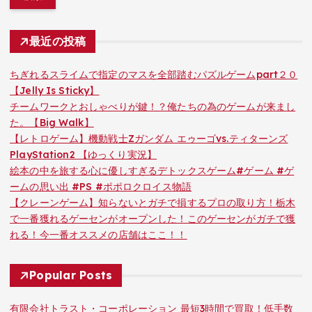
最近の投稿
ちぎれるスライムで指定のマスを全部踏むパズルゲームpart２０
【Jelly Is Sticky】
チームワークとおしゃべりが鍵！？俺たちの為のゲームが来まし
た。【Big Walk】
【レトロゲーム】機動戦士Zガンダム エゥーゴvs.ティターンズ
PlayStation2 【ゆっくり実況】
絵本の中を旅する心に優しすぎるデトックスゲーム#ゲーム #ゲ
ームの思い出 #PS #ポポロクロイス物語
【クレーンゲーム】知らないとガチで損するプロの取り方！栃木
で一番獲れるゲーセンがオープンした！このゲーセンがガチで獲
れる！今一番オススメの店舗はここ！！
Popular Posts
有限会社トラスト・コーポレーション 最短3時間で買取！低手数