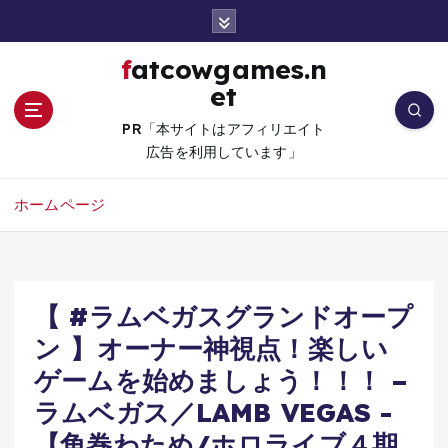
コ
ン
テ
fatcowgames.n
ン
et
ツ
へ
PR「本サイトはアフィリエイト
移
広告を利用しています」
動
ホームページ
【 #ラムベガスグランドオープ
ン 】オーナー神視点！楽しい
ゲームを始めましょう！！！ –
ラムベガス／LAMB VEGAS -
【角巻わため/ホロライブ４期