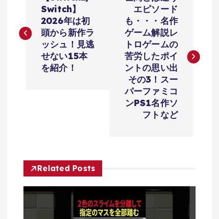
稿
Switch】
エピソード
2026年は初
も・・・名作
ナ
頭から新作ラ
ゲーム解説レ
ッシュ！見逃
トロゲームの
ビ
せない15本
苦労したポイ
を紹介！
ントの思い出
ゲ
その3！スー
パーファミコ
ー
ンPS1名作ソ
フトなど
シ
ョ
Related Posts
ン