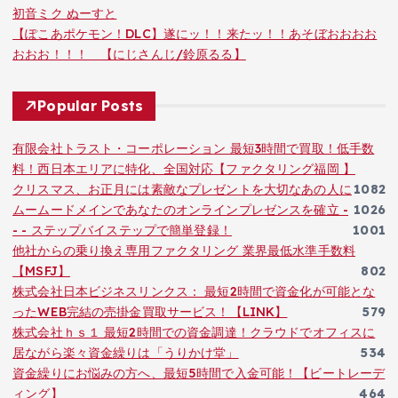
初音ミク ぬーすと
【ぽこあポケモン！DLC】遂にッ！！来たッ！！あそぼおおおお
おおお！！！ 【にじさんじ/鈴原るる】
Popular Posts
有限会社トラスト・コーポレーション 最短3時間で買取！低手数
料！西日本エリアに特化、全国対応【ファクタリング福岡 】
クリスマス、お正月には素敵なプレゼントを大切なあの人に
1082
ムームードメインであなたのオンラインプレゼンスを確立 -
1026
- - ステップバイステップで簡単登録！
1001
他社からの乗り換え専用ファクタリング 業界最低水準手数料
【MSFJ】
802
株式会社日本ビジネスリンクス： 最短2時間で資金化が可能とな
ったWEB完結の売掛金買取サービス！【LINK】
579
株式会社ｈｓ１ 最短2時間での資金調達！クラウドでオフィスに
居ながら楽々資金繰りは「うりかけ堂」
534
資金繰りにお悩みの方へ、最短5時間で入金可能！【ビートレーデ
ィング】
464