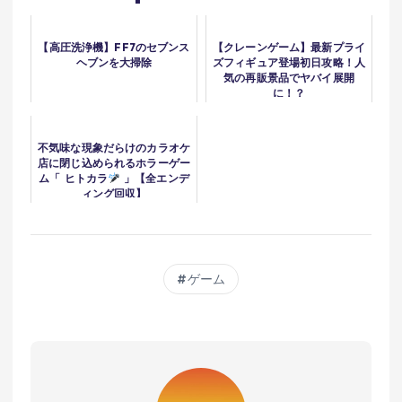
【高圧洗浄機】FF7のセブンス
【クレーンゲーム】最新プライ
ヘブンを大掃除
ズフィギュア登場初日攻略！人
気の再販景品でヤバイ展開
に！？
不気味な現象だらけのカラオケ
店に閉じ込められるホラーゲー
ム「 ヒトカラ
」【全エンデ
ィング回収】
ゲーム