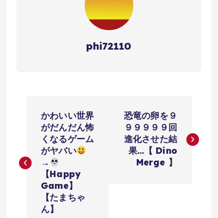
phi72110
投
かわいい世界
恐竜の卵を９
稿
がだんだん怖
９９９９９回
くなるゲーム
進化させた結
ナ
がヤバい
果…【 Dino
→
Merge 】
ビ
【Happy
Game】
ゲ
【たまちゃ
ん】