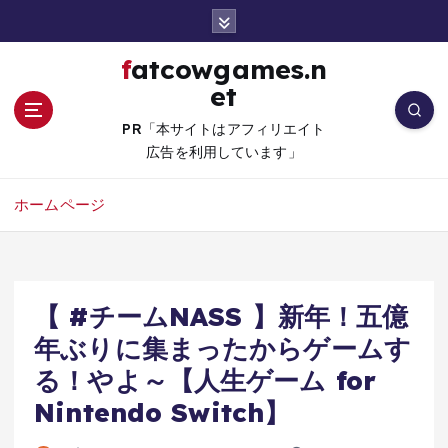
コ
ン
テ
fatcowgames.n
ン
et
ツ
へ
PR「本サイトはアフィリエイト
移
広告を利用しています」
動
ホームページ
【 #チームNASS 】新年！五億
年ぶりに集まったからゲームす
る！やよ～【人生ゲーム for
Nintendo Switch】