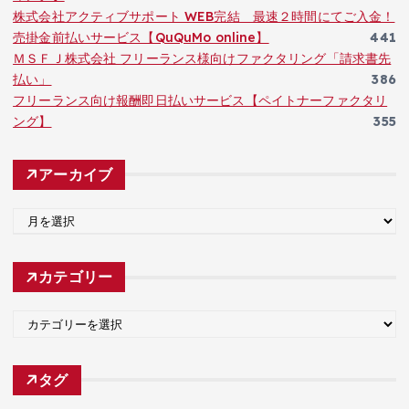
株式会社アクティブサポート WEB完結 最速２時間にてご入金！
売掛金前払いサービス【QuQuMo online】
441
ＭＳＦＪ株式会社 フリーランス様向けファクタリング「請求書先
払い」
386
フリーランス向け報酬即日払いサービス【ペイトナーファクタリ
ング】
355
アーカイブ
ア
ー
カ
カテゴリー
イ
ブ
カ
テ
ゴ
タグ
リ
ー