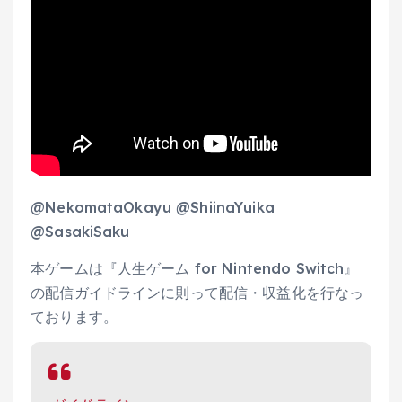
@NekomataOkayu @ShiinaYuika
@SasakiSaku
本ゲームは『人生ゲーム for Nintendo Switch』
の配信ガイドラインに則って配信・収益化を行なっ
ております。