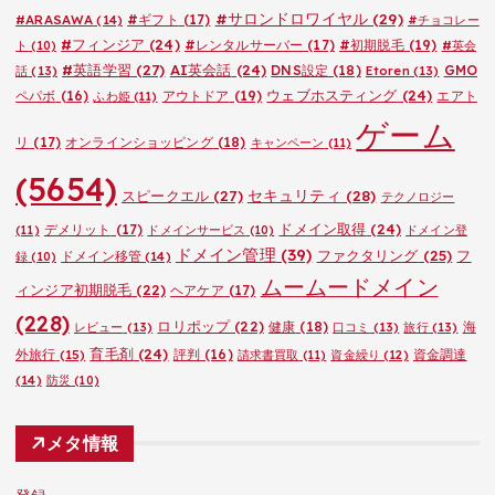
#サロンドロワイヤル
(29)
#ARASAWA
(14)
#ギフト
(17)
#チョコレー
#フィンジア
(24)
#レンタルサーバー
(17)
#初期脱毛
(19)
ト
(10)
#英会
#英語学習
(27)
AI英会話
(24)
DNS設定
(18)
GMO
話
(13)
Etoren
(13)
ウェブホスティング
(24)
ペパボ
(16)
アウトドア
(19)
エアト
ふわ姫
(11)
ゲーム
リ
(17)
オンラインショッピング
(18)
キャンペーン
(11)
(5654)
セキュリティ
(28)
スピークエル
(27)
テクノロジー
ドメイン取得
(24)
デメリット
(17)
(11)
ドメインサービス
(10)
ドメイン登
ドメイン管理
(39)
ファクタリング
(25)
フ
ドメイン移管
(14)
録
(10)
ムームードメイン
ィンジア初期脱毛
(22)
ヘアケア
(17)
(228)
ロリポップ
(22)
健康
(18)
海
レビュー
(13)
口コミ
(13)
旅行
(13)
育毛剤
(24)
外旅行
(15)
評判
(16)
資金調達
請求書買取
(11)
資金繰り
(12)
(14)
防災
(10)
メタ情報