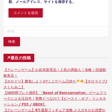
前、メールアドレス、サイトを保存する。
検
索:
最近の投稿
【クレーンゲーム】お盆前新景品！人気の再販も！攻略！回遊館
岐阜店！
【ホロドリ】勝負しようぜ‼ミニゲーム凸待ち
【ホロライブ/
さくらみこ】
【10時間プレイ感想】『Beast of Reincarnation』ゲームフリ
ークによる注目作！実際どうなの？【ビースト・オブ・リンカネ
ーション / PS5 / XBOX】
【クレーンゲーム】8月最新フィギュア攻略 メスガキかお清楚か