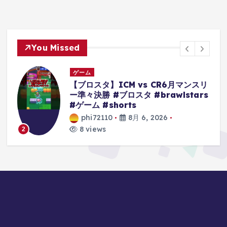
You Missed
ゲーム
リ
【クレーンゲーム】超デカ箱
s
Grandistaのティーチは落とせる‼︎他
にもモンキーDルフィーやキルア・ナ
ルトもやってくぞ 【ワンピース】
【黒ひげ】【クレゲ】 【クレーンゲ
ーム倉庫熊谷店】
phi72110
8月 6, 2026
8 views
3