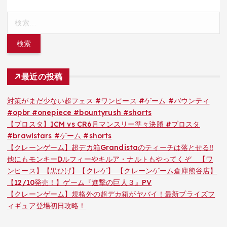
検
索:
最近の投稿
対策がまだ少ない超フェス #ワンピース #ゲーム #バウンティ
#opbr #onepiece #bountyrush #shorts
【ブロスタ】ICM vs CR6月マンスリー準々決勝 #ブロスタ
#brawlstars #ゲーム #shorts
【クレーンゲーム】超デカ箱Grandistaのティーチは落とせる‼︎
他にもモンキーDルフィーやキルア・ナルトもやってくぞ 【ワ
ンピース】【黒ひげ】【クレゲ】 【クレーンゲーム倉庫熊谷店】
【12/10発売！】ゲーム『進撃の巨人３』PV
【クレーンゲーム】規格外の超デカ箱がヤバイ！最新プライズフ
ィギュア登場初日攻略！