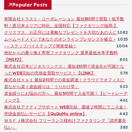
Popular Posts
有限会社トラスト・コーポレーション 最短3時間で買取！低手数
料！西日本エリアに特化、全国対応【ファクタリング福岡 】
クリスマス、お正月には素敵なプレゼントを大切なあの人に
1082
ムームードメインであなたのオンラインプレゼンスを確立 -
1025
- - ステップバイステップで簡単登録！
1004
他社からの乗り換え専用ファクタリング 業界最低水準手数料
【MSFJ】
801
株式会社日本ビジネスリンクス： 最短2時間で資金化が可能とな
ったWEB完結の売掛金買取サービス！【LINK】
578
株式会社ｈｓ１ 最短2時間での資金調達！クラウドでオフィスに
居ながら楽々資金繰りは「うりかけ堂」
533
資金繰りにお悩みの方へ、最短5時間で入金可能！【ビートレーデ
ィング】
461
株式会社アクティブサポート WEB完結 最速２時間にてご入金！
売掛金前払いサービス【QuQuMo online】
442
ＭＳＦＪ株式会社 フリーランス様向けファクタリング「請求書先
払い」
385