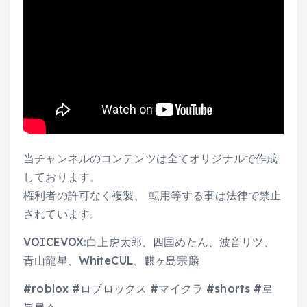
当チャンネルのコンテンツは全てオリジナルで作成
しております。
権利者の許可なく複製、 転用等する事は法律で禁止
されています。
VOICEVOX:白上虎太郎、四国めたん、波音リツ、
青山龍星、WhiteCUL、麒ヶ島宗麟
#roblox #ロブロックス #マイクラ #shorts #로