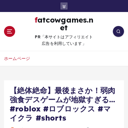
コ
ン
テ
fatcowgames.n
ン
et
ツ
へ
PR「本サイトはアフィリエイト
移
広告を利用しています」
動
ホームページ
【絶体絶命】最後まさか！弱肉
強食デスゲームが地獄すぎる…
#roblox #ロブロックス #マ
イクラ #shorts