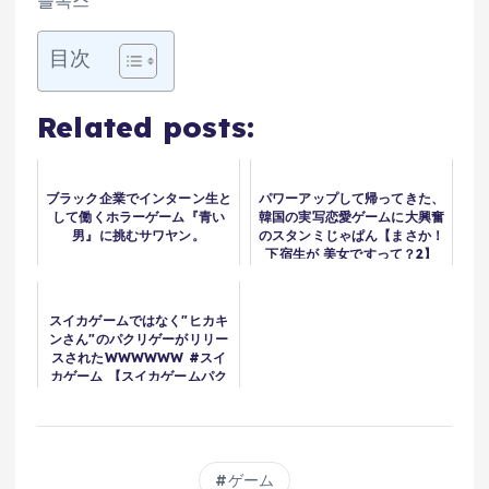
블록스
目次
Related posts:
ブラック企業でインターン生と
パワーアップして帰ってきた、
して働くホラーゲーム『青い
韓国の実写恋愛ゲームに大興奮
男』に挑むサワヤン。
のスタンミじゃぱん【まさか！
下宿生が 美女ですって？2】
スイカゲームではなく"ヒカキ
ンさん"のパクリゲーがリリー
スされたWWWWWW #スイ
カゲーム 【スイカゲームパク
リ】
ゲーム