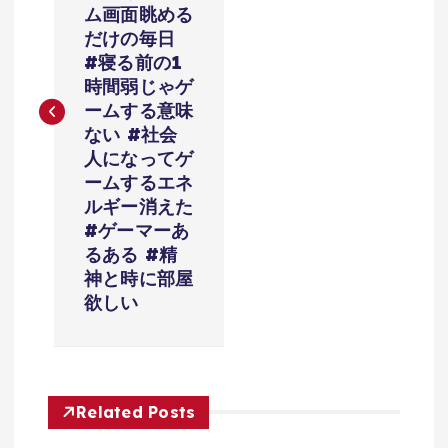
ム画面眺める
ビ
だけの毎日
#寝る前の1
ゲ
時間弱じゃゲ
ームする意味
ー
ない #社会
人になってゲ
シ
ームするエネ
ルギー消えた
ョ
#ゲーマーあ
るある #精
神と時に部屋
ン
欲しい
Related Posts