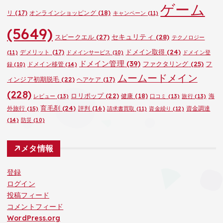
ゲーム
リ
(17)
オンラインショッピング
(18)
キャンペーン
(11)
(5649)
セキュリティ
(28)
スピークエル
(27)
テクノロジー
ドメイン取得
(24)
デメリット
(17)
(11)
ドメインサービス
(10)
ドメイン登
ドメイン管理
(39)
ファクタリング
(25)
フ
ドメイン移管
(14)
録
(10)
ムームードメイン
ィンジア初期脱毛
(22)
ヘアケア
(17)
(228)
ロリポップ
(22)
健康
(18)
海
レビュー
(13)
口コミ
(13)
旅行
(13)
育毛剤
(24)
外旅行
(15)
評判
(16)
資金調達
請求書買取
(11)
資金繰り
(12)
(14)
防災
(10)
メタ情報
登録
ログイン
投稿フィード
コメントフィード
WordPress.org