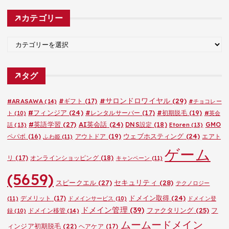
カ
カテゴリー
イ
ブ
カ
テ
ゴ
タグ
リ
ー
#サロンドロワイヤル
(29)
#ARASAWA
(14)
#ギフト
(17)
#チョコレー
#フィンジア
(24)
#レンタルサーバー
(17)
#初期脱毛
(19)
ト
(10)
#英会
#英語学習
(27)
AI英会話
(24)
DNS設定
(18)
GMO
話
(13)
Etoren
(13)
ウェブホスティング
(24)
ペパボ
(16)
アウトドア
(19)
エアト
ふわ姫
(11)
ゲーム
リ
(17)
オンラインショッピング
(18)
キャンペーン
(11)
(5659)
セキュリティ
(28)
スピークエル
(27)
テクノロジー
ドメイン取得
(24)
デメリット
(17)
(11)
ドメインサービス
(10)
ドメイン登
ドメイン管理
(39)
ファクタリング
(25)
フ
ドメイン移管
(14)
録
(10)
ムームードメイン
ィンジア初期脱毛
(22)
ヘアケア
(17)