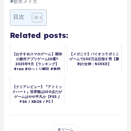
#歌衣メイカ
目次
Related posts:
【おすすめスマホゲーム】期待
【メガニケ】バイオコラボミニ
の新作アプリゲーム10選!!
ゲームで100万点目指す男【勝
2025年9月【ランキング】
利の女神：NIKKE】
#rpg #ゆっくり解説 #無料
#ソシャゲ
【クリアレビュー】『アトミッ
クハート』世界観は100点だが
ゲームはやや平凡か【PS5 /
PS4 / XBOX / PC】
ゲーム