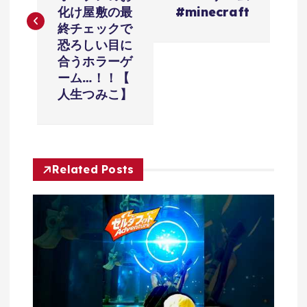
ナ
化け屋敷の最
#minecraft
ビ
終チェックで
恐ろしい目に
ゲ
合うホラーゲ
ーム…！！【
ー
人生つみこ】
シ
ョ
Related Posts
ン