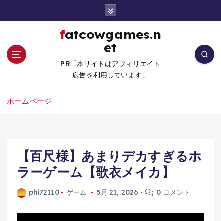
コ
ン
テ
fatcowgames.n
ン
et
ツ
へ
PR「本サイトはアフィリエイト
移
広告を利用しています」
動
ホームページ
【百尺様】あまりデカすぎるホ
ラーゲーム【歌衣メイカ】
phi72110
ゲーム
5月 21, 2026
0 コメント