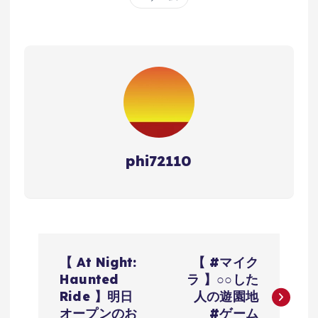
phi72110
投
【 At Night:
【 #マイク
稿
Haunted
ラ 】○○した
Ride 】明日
人の遊園地
オープンのお
#ゲーム