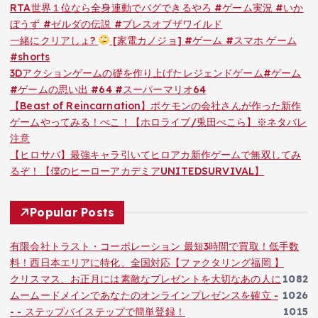
RTA世界１位なら全身連動でバグできるやろ #ゲーム実況 #いか
ぼうず #ゼルダの伝説 #ブレスオブザワイルド
一緒にクリアしょ?
[家電カノジョ] #ゲーム #スマホ ゲーム
#shorts
3Dアクションゲームの礎を作り上げたレジェンドゲーム#ゲーム
#ゲームの思い出 #64 #スーパーマリオ64
【Beast of Reincarnation】ポケモンの会社さんが作った新作
ゲームやってみる！ぺこ！【ホロライブ/兎田ぺこら】※ネタバレ
注意
【ヒロサバ】最強キャラ引いてヒロアカ新作ゲームで無双してみ
るぞ！【僕のヒーローアカデミアUNITEDSURVIVAL】
Popular Posts
有限会社トラスト・コーポレーション 最短3時間で買取！低手数
料！西日本エリアに特化、全国対応【ファクタリング福岡 】
クリスマス、お正月には素敵なプレゼントを大切なあの人に
1082
ムームードメインであなたのオンラインプレゼンスを確立 -
1026
- - ステップバイステップで簡単登録！
1015