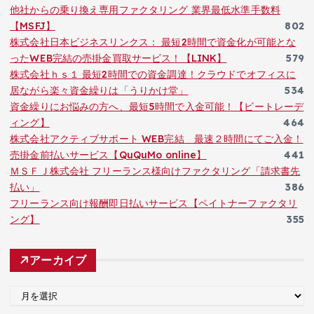
他社からの乗り換え専用ファクタリング 業界最低水準手数料
【MSFJ】
802
株式会社日本ビジネスリンクス： 最短2時間で資金化が可能とな
ったWEB完結の売掛金買取サービス！【LINK】
579
株式会社ｈｓ１ 最短2時間での資金調達！クラウドでオフィスに
居ながら楽々資金繰りは「うりかけ堂」
534
資金繰りにお悩みの方へ、最短5時間で入金可能！【ビートレーデ
ィング】
464
株式会社アクティブサポート WEB完結 最速２時間にてご入金！
売掛金前払いサービス【QuQuMo online】
441
ＭＳＦＪ株式会社 フリーランス様向けファクタリング「請求書先
払い」
386
フリーランス向け報酬即日払いサービス【ペイトナーファクタリ
ング】
355
アーカイブ
ア
ー