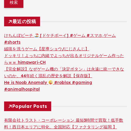
最近の投稿
けちんぼビーチ
[ドケチボーイ] #ゲーム #スマホ ゲーム
#shorts
絨毯を洗うゲーム【星導ショウ/にじさんじ】
ドッキリ！よっちに内緒でよっちが出るオリジナルゲーム作った
らｗｗ himawari-CH
【完全解説】なぜゲーム機の「決定ボタン」は永遠に統一できな
いのか、44年続く混乱の歴史を解説【保存版】
He is Noob Anomaly
#roblox #gaming
#animalhospital
Popular Posts
有限会社トラスト・コーポレーション 最短3時間で買取！低手数
料！西日本エリアに特化、全国対応【ファクタリング福岡 】