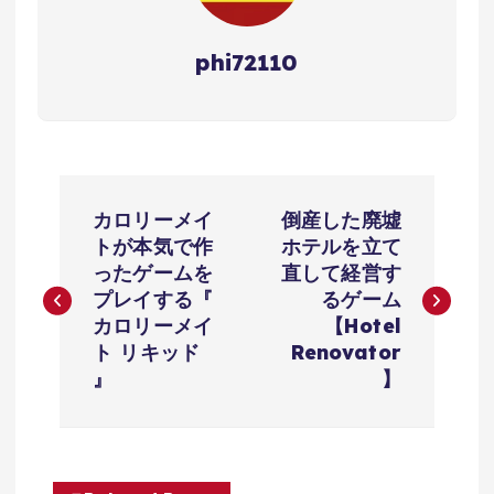
phi72110
投
カロリーメイ
倒産した廃墟
稿
トが本気で作
ホテルを立て
ったゲームを
直して経営す
ナ
プレイする『
るゲーム
カロリーメイ
【Hotel
ビ
ト リキッド
Renovator
』
】
ゲ
ー