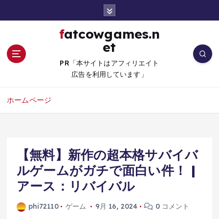
コ
ン
テ
fatcowgames.n
ン
et
ツ
へ
PR「本サイトはアフィリエイト
移
広告を利用しています」
動
ホームページ
【無料】新作の超本格サバイバ
ルゲームがガチで面白い件！ |
アース：リバイバル
phi72110
ゲーム
9月 16, 2024
0 コメント