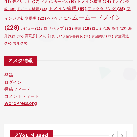
ドメイン取得
(24)
デメリット
(17)
(11)
ドメインサービス
(10)
ドメイン登
ドメイン管理
(39)
ファクタリング
(25)
フ
ドメイン移管
(14)
録
(10)
ムームードメイン
ィンジア初期脱毛
(22)
ヘアケア
(17)
(228)
ロリポップ
(22)
健康
(18)
海
レビュー
(13)
口コミ
(13)
旅行
(13)
育毛剤
(24)
外旅行
(15)
評判
(16)
資金調達
請求書買取
(11)
資金繰り
(12)
(14)
防災
(10)
メタ情報
登録
ログイン
投稿フィード
コメントフィード
WordPress.org
You Missed