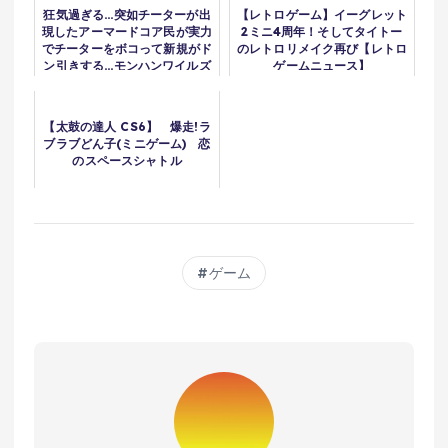
狂気過ぎる...突如チーターが出
【レトロゲーム】イーグレット
現したアーマードコア民が実力
2ミニ4周年！そしてタイトー
でチーターをボコって新規がド
のレトロリメイク再び【レトロ
ン引きする...モンハンワイルズ
ゲームニュース】
に大幅調節...PCゲーマーは新
作をプレイしない？...FF１５過
ぎるゲーム発売
【太鼓の達人 CS6】 爆走!ラ
ブラブどん子(ミニゲーム) 恋
のスペースシャトル
ゲーム