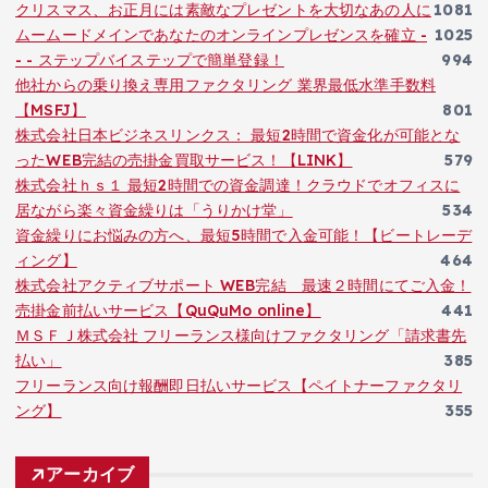
クリスマス、お正月には素敵なプレゼントを大切なあの人に
1081
ムームードメインであなたのオンラインプレゼンスを確立 -
1025
- - ステップバイステップで簡単登録！
994
他社からの乗り換え専用ファクタリング 業界最低水準手数料
【MSFJ】
801
株式会社日本ビジネスリンクス： 最短2時間で資金化が可能とな
ったWEB完結の売掛金買取サービス！【LINK】
579
株式会社ｈｓ１ 最短2時間での資金調達！クラウドでオフィスに
居ながら楽々資金繰りは「うりかけ堂」
534
資金繰りにお悩みの方へ、最短5時間で入金可能！【ビートレーデ
ィング】
464
株式会社アクティブサポート WEB完結 最速２時間にてご入金！
売掛金前払いサービス【QuQuMo online】
441
ＭＳＦＪ株式会社 フリーランス様向けファクタリング「請求書先
払い」
385
フリーランス向け報酬即日払いサービス【ペイトナーファクタリ
ング】
355
アーカイブ