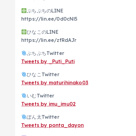
ぷちぷちのLINE
https://lin.ee/0d0cNl5
ひなこのLINE
https://lin.ee/zfRdAJr
ぷちぷちTwitter
Tweets by _Puti_Puti
ひなこTwitter
Tweets by maturihinako03
いむTwitter
Tweets by imu_imu02
ぽん太Twitter
Tweets by ponta_dayon