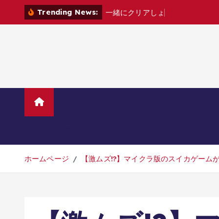
コ
Trending News:
一
緒
に
ク
リ
ア
し
ょ
?
[
家
電
カ
ノ
ン
テ
ン
ツ
へ
移
動
ホーム
TVニューストレンド
マ
美容・ダイエット・健康
旅行・グル
ホームページ
【激ムズ!?】マイクラ版のスイカゲーム