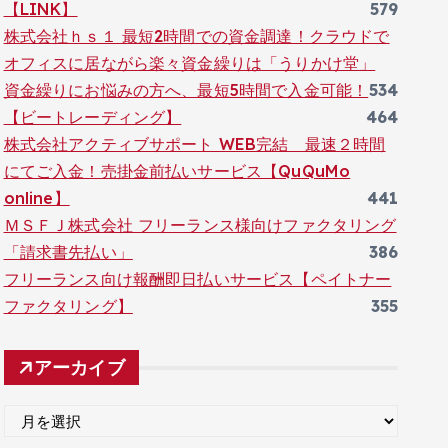
【LINK】
579
株式会社ｈｓ１ 最短2時間での資金調達！クラウドで
オフィスに居ながら楽々資金繰りは「うりかけ堂」
資金繰りにお悩みの方へ、最短5時間で入金可能！
534
【ビートレーディング】
464
株式会社アクティブサポート WEB完結 最速２時間
にてご入金！売掛金前払いサービス【QuQuMo
online】
441
ＭＳＦＪ株式会社 フリーランス様向けファクタリング
「請求書先払い」
386
フリーランス向け報酬即日払いサービス【ペイトナー
ファクタリング】
355
アーカイブ
ア
ー