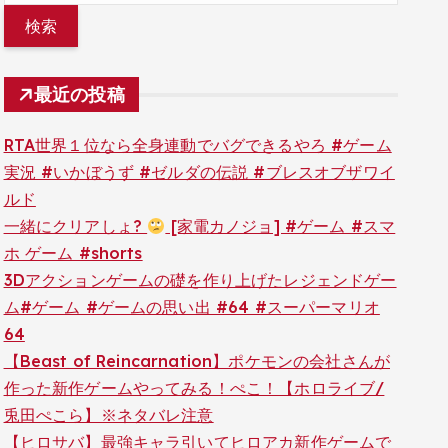
最近の投稿
RTA世界１位なら全身連動でバグできるやろ #ゲーム
実況 #いかぼうず #ゼルダの伝説 #ブレスオブザワイ
ルド
一緒にクリアしょ?
[家電カノジョ] #ゲーム #スマ
ホ ゲーム #shorts
3Dアクションゲームの礎を作り上げたレジェンドゲー
ム#ゲーム #ゲームの思い出 #64 #スーパーマリオ
64
【Beast of Reincarnation】ポケモンの会社さんが
作った新作ゲームやってみる！ぺこ！【ホロライブ/
兎田ぺこら】※ネタバレ注意
【ヒロサバ】最強キャラ引いてヒロアカ新作ゲームで