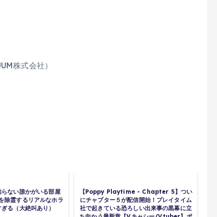
UM株式会社）
知らない誰かがいる部屋
【Poppy Playtime - Chapter 5】つい
を除霊するリアルなホラ
にチャプター５が配信開始！プレイタイム
すぎる（大絶叫あり）
社で起きている恐ろしい出来事の黒幕に立
ち向かう最新章【Vキャシー/Vtuber】ポ