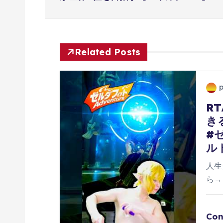
稿
ナ
ビ
Related Posts
ゲ
ー
R
き
#
シ
ル
ョ
人生
ら→h
ン
Con