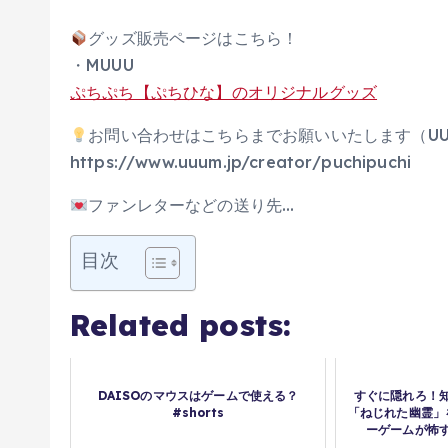
グッズ販売ページはこちら！
・MUUU
ぷちぷち【ぷちひな】のオリジナルグッズ
お問い合わせはこちらまでお願いいたします（UU
https://www.uuum.jp/creator/puchipuchi
ファンレターなどの送り先…
目次
Related posts:
DAISOのマウスはゲームで使える？
すぐに隠れろ！
#shorts
「ねじれた幽霊」
ーゲームが怖