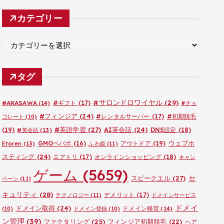
カ
カテゴリー
イ
ブ
カ
テ
ゴ
タグ
リ
ー
#サロンドロワイヤル
(29)
#ARASAWA
(14)
#ギフト
(17)
#チョ
#フィンジア
(24)
#レンタルサーバー
(17)
#初期脱毛
コレート
(10)
#英語学習
(27)
AI英会話
(24)
(19)
DNS設定
(18)
#英会話
(13)
ウェブホ
GMOペパボ
(16)
アウトドア
(19)
Etoren
(13)
ふわ姫
(11)
スティング
(24)
エアトリ
(17)
オンラインショッピング
(18)
キャン
ゲーム
(5659)
セ
スピークエル
(27)
ペーン
(11)
キュリティ
(28)
デメリット
(17)
テクノロジー
(11)
ドメインサービス
ドメイ
ドメイン取得
(24)
ドメイン移管
(14)
(10)
ドメイン登録
(10)
ン管理
(39)
ファクタリング
(25)
フィンジア初期脱毛
(22)
ヘア