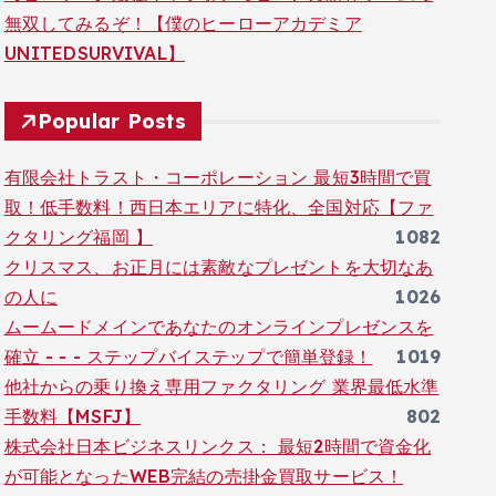
無双してみるぞ！【僕のヒーローアカデミア
UNITEDSURVIVAL】
Popular Posts
有限会社トラスト・コーポレーション 最短3時間で買
取！低手数料！西日本エリアに特化、全国対応【ファ
クタリング福岡 】
1082
クリスマス、お正月には素敵なプレゼントを大切なあ
の人に
1026
ムームードメインであなたのオンラインプレゼンスを
確立 - - - ステップバイステップで簡単登録！
1019
他社からの乗り換え専用ファクタリング 業界最低水準
手数料【MSFJ】
802
株式会社日本ビジネスリンクス： 最短2時間で資金化
が可能となったWEB完結の売掛金買取サービス！