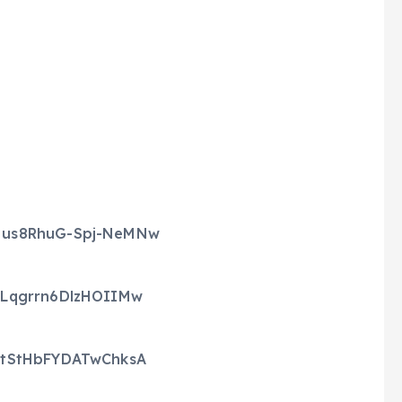
Mus8RhuG-Spj-NeMNw
ELqgrrn6DlzHOIIMw
NtStHbFYDATwChksA