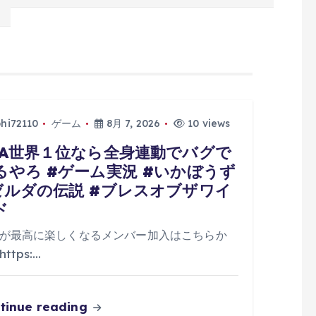
phi72110
ゲーム
8月 7, 2026
10 views
TA世界１位なら全身連動でバグで
るやろ #ゲーム実況 #いかぼうず
ゼルダの伝説 #ブレスオブザワイ
ド
が最高に楽しくなるメンバー加入はこちらか
ttps:…
tinue reading