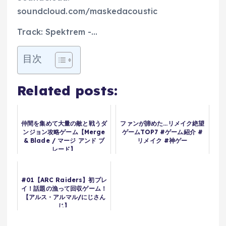
soundcloud.com/maskedacoustic
Track: Spektrem -…
目次
Related posts:
仲間を集めて大量の敵と戦うダ
ファンが諦めた…リメイク絶望
ンジョン攻略ゲーム【Merge
ゲームTOP7 #ゲーム紹介 #
& Blade / マージ アンド ブ
リメイク #神ゲー
レード】
#01【ARC Raiders】初プレ
イ！話題の漁って回収ゲーム！
【アルス・アルマル/にじさん
じ】