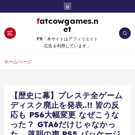
コ
ン
テ
fatcowgames.n
ン
et
ツ
へ
PR「本サイトはアフィリエイト
移
広告を利用しています」
動
ホームページ
【歴史に幕】プレステ全ゲーム
ディスク廃止を発表..!! 皆の反
応も PS6大幅変更 なぜこうな
った？ GTA6だけじゃなかっ
た… 落胆の声 PS5 パッケージ