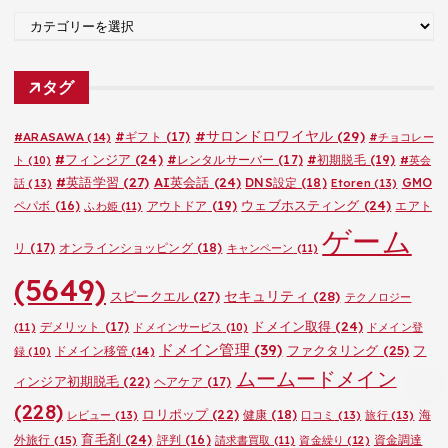
ブ
カ
テ
ゴ
タグ
リ
ー
#サロンドロワイヤル
(29)
#ARASAWA
(14)
#ギフト
(17)
#チョコレー
#フィンジア
(24)
#レンタルサーバー
(17)
#初期脱毛
(19)
ト
(10)
#英会
#英語学習
(27)
AI英会話
(24)
DNS設定
(18)
GMO
話
(13)
Etoren
(13)
ウェブホスティング
(24)
ペパボ
(16)
アウトドア
(19)
エアト
ふわ姫
(11)
ゲーム
リ
(17)
オンラインショッピング
(18)
キャンペーン
(11)
(5649)
セキュリティ
(28)
スピークエル
(27)
テクノロジー
ドメイン取得
(24)
デメリット
(17)
(11)
ドメインサービス
(10)
ドメイン登
ドメイン管理
(39)
ファクタリング
(25)
フ
ドメイン移管
(14)
録
(10)
ムームードメイン
ィンジア初期脱毛
(22)
ヘアケア
(17)
(228)
ロリポップ
(22)
健康
(18)
海
レビュー
(13)
口コミ
(13)
旅行
(13)
育毛剤
(24)
外旅行
(15)
評判
(16)
資金調達
請求書買取
(11)
資金繰り
(12)