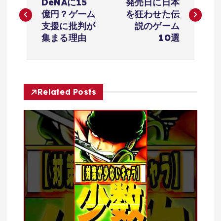
稿
DeNAに15
発売日に日本
億円？ゲーム
を狂わせた伝
ナ
支援に批判が
説のゲーム
集まる理由
10選
ビ
ゲ
Related Posts
ー
シ
ョ
ン