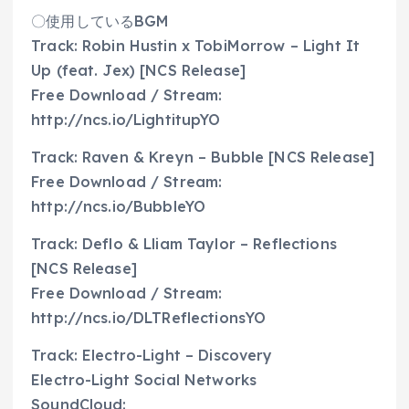
〇使用しているBGM
Track: Robin Hustin x TobiMorrow – Light It
Up (feat. Jex) [NCS Release]
Free Download / Stream:
http://ncs.io/LightitupYO
Track: Raven & Kreyn – Bubble [NCS Release]
Free Download / Stream:
http://ncs.io/BubbleYO
Track: Deflo & Lliam Taylor – Reflections
[NCS Release]
Free Download / Stream:
http://ncs.io/DLTReflectionsYO
Track: Electro-Light – Discovery
Electro-Light Social Networks
SoundCloud: