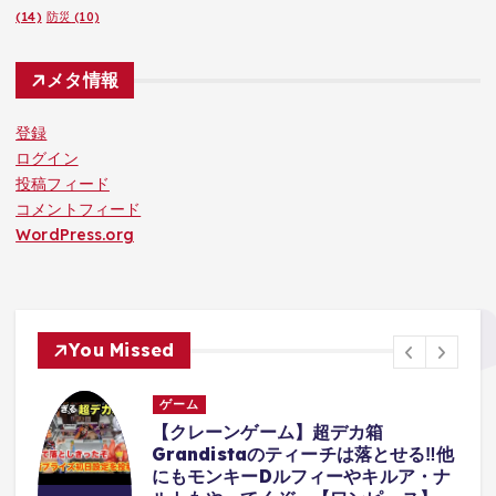
(14)
防災
(10)
メタ情報
登録
ログイン
投稿フィード
コメントフィード
WordPress.org
You Missed
ゲーム
リ
【クレーンゲーム】超デカ箱
s
Grandistaのティーチは落とせる‼︎他
にもモンキーDルフィーやキルア・ナ