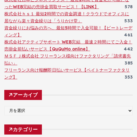
ったWEB完結の売掛金買取サービス！【LINK】
578
株式会社ｈｓ１ 最短2時間での資金調達！クラウドでオフィスに
居ながら楽々資金繰りは「うりかけ堂」
533
資金繰りにお悩みの方へ、最短5時間で入金可能！【ビートレーデ
ィング】
461
株式会社アクティブサポート WEB完結 最速２時間にてご入金！
売掛金前払いサービス【QuQuMo online】
442
ＭＳＦＪ株式会社 フリーランス様向けファクタリング「請求書先
払い」
385
フリーランス向け報酬即日払いサービス【ペイトナーファクタリ
ング】
353
アーカイブ
ア
ー
カ
カテゴリー
イ