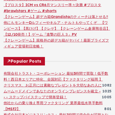
【ブロスタ】ICM vs CR6月マンスリー準々決勝 #ブロスタ
#brawlstars #ゲーム #shorts
【クレーンゲーム】超デカ箱Grandistaのティーチは落とせる‼︎
他にもモンキーDルフィーやキルア・ナルトもやってくぞ 【ワ
ンピース】【黒ひげ】【クレゲ】 【クレーンゲーム倉庫熊谷店】
【12/10発売！】ゲーム『進撃の巨人３』PV
【クレーンゲーム】規格外の超デカ箱がヤバイ！最新プライズフ
ィギュア登場初日攻略！
Popular Posts
有限会社トラスト・コーポレーション 最短3時間で買取！低手数
料！西日本エリアに特化、全国対応【ファクタリング福岡 】
クリスマス、お正月には素敵なプレゼントを大切なあの人に
1082
ムームードメインであなたのオンラインプレゼンスを確立 -
1025
- - ステップバイステップで簡単登録！
1005
他社からの乗り換え専用ファクタリング 業界最低水準手数料
【MSFJ】
801
株式会社日本ビジネスリンクス： 最短2時間で資金化が可能とな