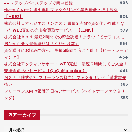
- - ステップバイステップで簡単登録！
996
他社からの乗り換え専用ファクタリング 業界最低水準手数料
【MSFJ】
801
株式会社日本ビジネスリンクス： 最短2時間で資金化が可能とな
ったWEB完結の売掛金買取サービス！【LINK】
579
株式会社ｈｓ１ 最短2時間での資金調達！クラウドでオフィスに
居ながら楽々資金繰りは「うりかけ堂」
534
資金繰りにお悩みの方へ、最短5時間で入金可能！【ビートレーデ
ィング】
464
株式会社アクティブサポート WEB完結 最速２時間にてご入金！
売掛金前払いサービス【QuQuMo online】
441
ＭＳＦＪ株式会社 フリーランス様向けファクタリング「請求書先
払い」
385
フリーランス向け報酬即日払いサービス【ペイトナーファクタリ
ング】
355
アーカイブ
ア