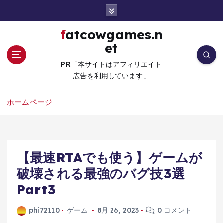
コ
ン
テ
fatcowgames.n
ン
et
ツ
へ
PR「本サイトはアフィリエイト
移
広告を利用しています」
動
ホームページ
【最速RTAでも使う】ゲームが
破壊される最強のバグ技3選
Part3
phi72110
ゲーム
8月 26, 2023
0 コメント