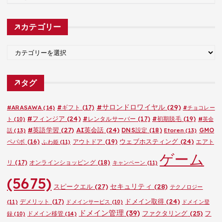
ー
カ
カテゴリー
イ
ブ
カ
テ
ゴ
タグ
リ
ー
#サロンドロワイヤル
(29)
#ARASAWA
(14)
#ギフト
(17)
#チョコレー
#フィンジア
(24)
#レンタルサーバー
(17)
#初期脱毛
(19)
ト
(10)
#英会
#英語学習
(27)
AI英会話
(24)
DNS設定
(18)
GMO
話
(13)
Etoren
(13)
ウェブホスティング
(24)
ペパボ
(16)
アウトドア
(19)
エアト
ふわ姫
(11)
ゲーム
リ
(17)
オンラインショッピング
(18)
キャンペーン
(11)
(5675)
セキュリティ
(28)
スピークエル
(27)
テクノロジー
ドメイン取得
(24)
デメリット
(17)
(11)
ドメインサービス
(10)
ドメイン登
ドメイン管理
(39)
ファクタリング
(25)
フ
ドメイン移管
(14)
録
(10)