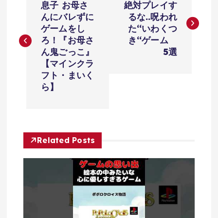
稿
息子 お母さ
絶対プレイす
んにバレずに
るな..呪われ
ナ
ゲームをし
た‘‘いわくつ
ろ！『お母さ
き‘‘ゲーム
ビ
ん鬼ごっこ』
5選
【マインクラ
ゲ
フト・まいく
ら】
ー
シ
Related Posts
ョ
ン