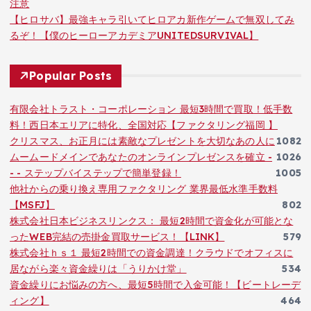
注意
【ヒロサバ】最強キャラ引いてヒロアカ新作ゲームで無双してみ
るぞ！【僕のヒーローアカデミアUNITEDSURVIVAL】
Popular Posts
有限会社トラスト・コーポレーション 最短3時間で買取！低手数
料！西日本エリアに特化、全国対応【ファクタリング福岡 】
クリスマス、お正月には素敵なプレゼントを大切なあの人に
1082
ムームードメインであなたのオンラインプレゼンスを確立 -
1026
- - ステップバイステップで簡単登録！
1005
他社からの乗り換え専用ファクタリング 業界最低水準手数料
【MSFJ】
802
株式会社日本ビジネスリンクス： 最短2時間で資金化が可能とな
ったWEB完結の売掛金買取サービス！【LINK】
579
株式会社ｈｓ１ 最短2時間での資金調達！クラウドでオフィスに
居ながら楽々資金繰りは「うりかけ堂」
534
資金繰りにお悩みの方へ、最短5時間で入金可能！【ビートレーデ
ィング】
464