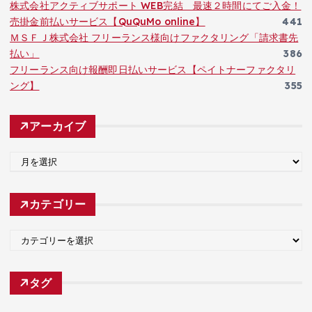
株式会社アクティブサポート WEB完結 最速２時間にてご入金！
売掛金前払いサービス【QuQuMo online】
441
ＭＳＦＪ株式会社 フリーランス様向けファクタリング「請求書先
払い」
386
フリーランス向け報酬即日払いサービス【ペイトナーファクタリ
ング】
355
アーカイブ
ア
ー
カ
カテゴリー
イ
ブ
カ
テ
ゴ
タグ
リ
ー