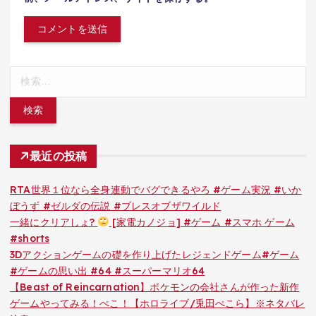
検
索:
最近の投稿
RTA世界１位なら全身連動でバグできるやろ #ゲーム実況 #いか
ぼうず #ゼルダの伝説 #ブレスオブザワイルド
一緒にクリアしょ?
[家電カノジョ] #ゲーム #スマホ ゲーム
#shorts
3Dアクションゲームの礎を作り上げたレジェンドゲーム#ゲーム
#ゲームの思い出 #64 #スーパーマリオ64
【Beast of Reincarnation】ポケモンの会社さんが作った新作
ゲームやってみる！ぺこ！【ホロライブ/兎田ぺこら】※ネタバレ