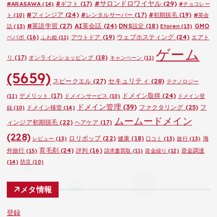
#サロンドロワイヤル
(29)
#ARASAWA
(14)
#ギフト
(17)
#チョコレー
#フィンジア
(24)
#レンタルサーバー
(17)
#初期脱毛
(19)
ト
(10)
#英会
#英語学習
(27)
AI英会話
(24)
DNS設定
(18)
GMO
話
(13)
Etoren
(13)
ウェブホスティング
(24)
ペパボ
(16)
アウトドア
(19)
エアト
ふわ姫
(11)
ゲーム
リ
(17)
オンラインショッピング
(18)
キャンペーン
(11)
(5659)
セキュリティ
(28)
スピークエル
(27)
テクノロジー
ドメイン取得
(24)
デメリット
(17)
(11)
ドメインサービス
(10)
ドメイン登
ドメイン管理
(39)
ファクタリング
(25)
フ
ドメイン移管
(14)
録
(10)
ムームードメイン
ィンジア初期脱毛
(22)
ヘアケア
(17)
(228)
ロリポップ
(22)
健康
(18)
海
レビュー
(13)
口コミ
(13)
旅行
(13)
育毛剤
(24)
外旅行
(15)
評判
(16)
資金調達
請求書買取
(11)
資金繰り
(12)
(14)
防災
(10)
メタ情報
登録