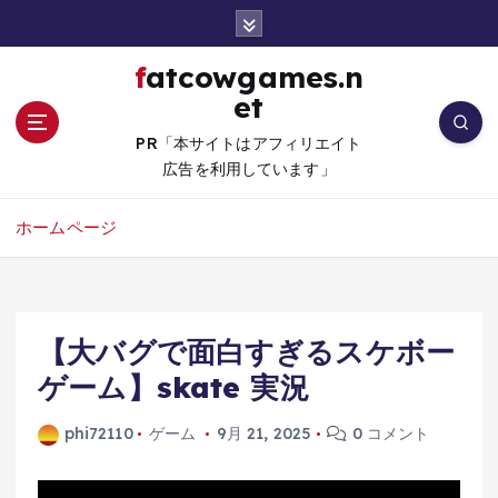
コ
ン
テ
fatcowgames.n
ン
et
ツ
へ
PR「本サイトはアフィリエイト
移
広告を利用しています」
動
ホームページ
【大バグで面白すぎるスケボー
ゲーム】skate 実況
phi72110
ゲーム
9月 21, 2025
0 コメント