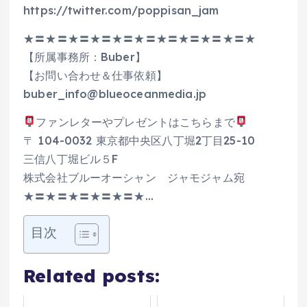
https://twitter.com/poppisan_jam
★〓★〓★〓★〓★〓★〓★〓★〓★〓★〓★
【所属事務所：Buber】
【お問い合わせ＆仕事依頼】
buber_info@blueoceanmedia.jp
ファンレターやプレゼントはこちらまで
〒 104-0032 東京都中央区八丁堀2丁目25-10
三信八丁堀ビル５F
株式会社ブルーオーシャン ジャモジャム宛
★〓★〓★〓★〓★〓★…
目次
Related posts: