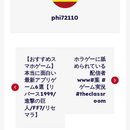
phi72110
投
【おすすめス
ホラゲーに舐
稿
マホゲーム】
められている
本当に面白い
配信者
ナ
最新アプリゲ
www#葉 #
ーム6選【リ
ゲーム実況
ビ
バース1999/
#theclassr
進撃の巨
oom
ゲ
人/FF7/リセ
マラ】
ー