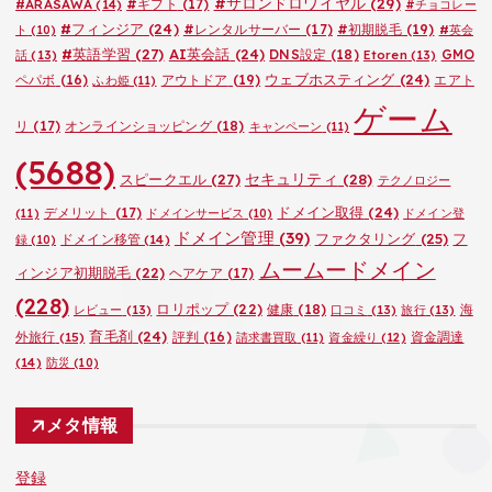
#サロンドロワイヤル
(29)
#ARASAWA
(14)
#ギフト
(17)
#チョコレー
#フィンジア
(24)
#レンタルサーバー
(17)
#初期脱毛
(19)
ト
(10)
#英会
#英語学習
(27)
AI英会話
(24)
DNS設定
(18)
GMO
話
(13)
Etoren
(13)
ウェブホスティング
(24)
ペパボ
(16)
アウトドア
(19)
エアト
ふわ姫
(11)
ゲーム
リ
(17)
オンラインショッピング
(18)
キャンペーン
(11)
(5688)
セキュリティ
(28)
スピークエル
(27)
テクノロジー
ドメイン取得
(24)
デメリット
(17)
(11)
ドメインサービス
(10)
ドメイン登
ドメイン管理
(39)
ファクタリング
(25)
フ
ドメイン移管
(14)
録
(10)
ムームードメイン
ィンジア初期脱毛
(22)
ヘアケア
(17)
(228)
ロリポップ
(22)
健康
(18)
海
レビュー
(13)
口コミ
(13)
旅行
(13)
育毛剤
(24)
外旅行
(15)
評判
(16)
資金調達
請求書買取
(11)
資金繰り
(12)
(14)
防災
(10)
メタ情報
登録