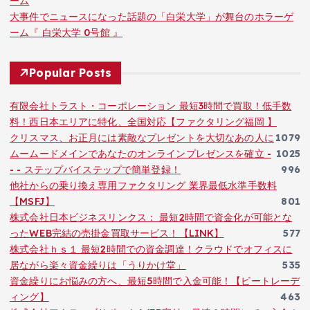
ーム
大事件でニュースになった話題の「白栄大学」が舞台のホラーゲ
ーム『 白栄大学 0号館 』
Popular Posts
有限会社トラスト・コーポレーション 最短3時間で買取！低手数
料！西日本エリアに特化、全国対応【ファクタリング福岡 】
クリスマス、お正月には素敵なプレゼントを大切なあの人に
1079
ムームードメインであなたのオンラインプレゼンスを確立 -
1025
- - ステップバイステップで簡単登録！
996
他社からの乗り換え専用ファクタリング 業界最低水準手数料
【MSFJ】
801
株式会社日本ビジネスリンクス： 最短2時間で資金化が可能とな
ったWEB完結の売掛金買取サービス！【LINK】
577
株式会社ｈｓ１ 最短2時間での資金調達！クラウドでオフィスに
居ながら楽々資金繰りは「うりかけ堂」
535
資金繰りにお悩みの方へ、最短5時間で入金可能！【ビートレーデ
ィング】
463