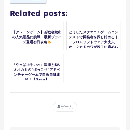
Related posts:
【クレーンゲーム】苦戦者続出
どうしたスクエニ！ゲームコン
の人気景品に挑戦！最新プライ
テストで開発者を探し始める｜
ズ登場初日攻略
フロムソフトウェア大丈夫
か！？カドカワが株主に責めら
れる【ゲームニュースまとめ】
「やっぱ上手いわ」深澤と幼い
オオカミの“ほっこり”アドベ
ンチャーゲームで自画自賛連
発！【Neva】
ゲーム