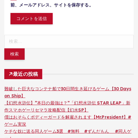
前、メールアドレス、サイトを保存する。
検
索:
最近の投稿
難破した巨大なコンテナ船で30日間生き延びるゲーム【30 Days
on Ship】
【幻想水滸伝】”本日の最強は？”「幻想水滸伝 STAR LEAP」新
作スマホゲーリセマラ攻略配信【幻水SP】
僕はおそらくボディーガードを解雇されます【Mr.President】#
ゲーム実況
ケチな奴に送る同人ゲーム3選 #無料 #ずんだもん #同人ゲ