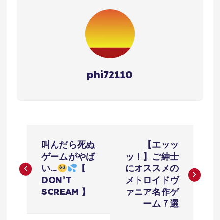
phi72110
投
叫んだら死ぬ
【エッッ
稿
ゲームがやば
ッ！】ご紳士
い…
【
にオススメの
ナ
DON’T
メトロイドヴ
SCREAM 】
ァニア名作ゲ
ビ
ーム７選