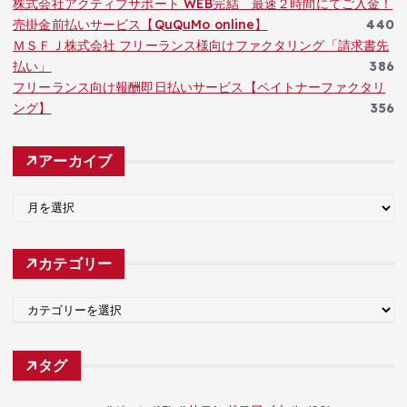
株式会社アクティブサポート WEB完結 最速２時間にてご入金！
売掛金前払いサービス【QuQuMo online】
440
ＭＳＦＪ株式会社 フリーランス様向けファクタリング「請求書先
払い」
386
フリーランス向け報酬即日払いサービス【ペイトナーファクタリ
ング】
356
アーカイブ
ア
ー
カ
カテゴリー
イ
ブ
カ
テ
ゴ
タグ
リ
ー