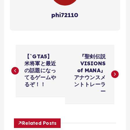
phi72110
投
【`GTA5】
『聖剣伝説
稿
米将軍と最近
VISIONS
の話題になっ
of MANA』
ナ
てるゲームや
アナウンスメ
るぞ！！
ントトレーラ
ビ
ー
ゲ
ー
Related Posts