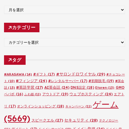
ア
ー
カ
カテゴリー
イ
ブ
カ
テ
ゴ
タグ
リ
ー
#サロンドロワイヤル
(29)
#ARASAWA
(14)
#ギフト
(17)
#チョコレー
#フィンジア
(24)
#レンタルサーバー
(17)
#初期脱毛
(19)
ト
(10)
#英会
#英語学習
(27)
AI英会話
(24)
DNS設定
(18)
GMO
話
(13)
Etoren
(13)
ウェブホスティング
(24)
ペパボ
(16)
アウトドア
(19)
エアト
ふわ姫
(11)
ゲーム
リ
(17)
オンラインショッピング
(18)
キャンペーン
(11)
(5669)
セキュリティ
(28)
スピークエル
(27)
テクノロジー
ドメイン取得
(24)
デメリット
(17)
(11)
ドメインサービス
(10)
ドメイン登