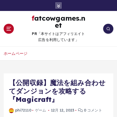
コ
ン
テ
fatcowgames.n
ン
et
ツ
へ
PR「本サイトはアフィリエイト
移
広告を利用しています」
動
ホームページ
【公開収録】魔法を組み合わせ
てダンジョンを攻略する
『Magicraft』
phi72110
ゲーム
12月 12, 2023
0 コメント