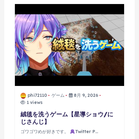
シ
ョ
ン
phi72110
ゲーム
8月 9, 2026
1 views
絨毯を洗うゲーム【星導ショウ/に
じさんじ】
ゴワゴワめが好きです。
Twitter P…