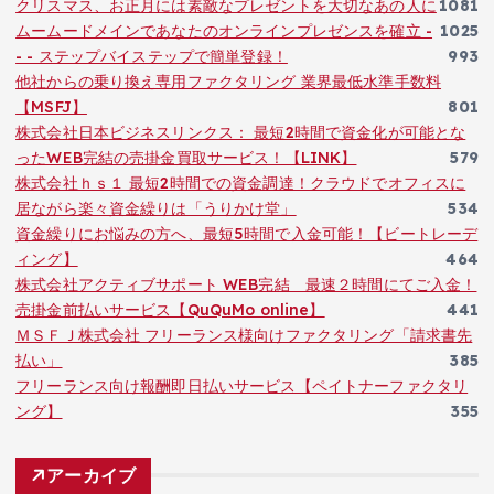
クリスマス、お正月には素敵なプレゼントを大切なあの人に
1081
ムームードメインであなたのオンラインプレゼンスを確立 -
1025
- - ステップバイステップで簡単登録！
993
他社からの乗り換え専用ファクタリング 業界最低水準手数料
【MSFJ】
801
株式会社日本ビジネスリンクス： 最短2時間で資金化が可能とな
ったWEB完結の売掛金買取サービス！【LINK】
579
株式会社ｈｓ１ 最短2時間での資金調達！クラウドでオフィスに
居ながら楽々資金繰りは「うりかけ堂」
534
資金繰りにお悩みの方へ、最短5時間で入金可能！【ビートレーデ
ィング】
464
株式会社アクティブサポート WEB完結 最速２時間にてご入金！
売掛金前払いサービス【QuQuMo online】
441
ＭＳＦＪ株式会社 フリーランス様向けファクタリング「請求書先
払い」
385
フリーランス向け報酬即日払いサービス【ペイトナーファクタリ
ング】
355
アーカイブ