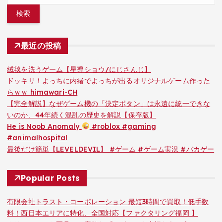
最近の投稿
絨毯を洗うゲーム【星導ショウ/にじさんじ】
ドッキリ！よっちに内緒でよっちが出るオリジナルゲーム作った
らｗｗ himawari-CH
【完全解説】なぜゲーム機の「決定ボタン」は永遠に統一できな
いのか、44年続く混乱の歴史を解説【保存版】
He is Noob Anomaly
#roblox #gaming
#animalhospital
最後だけ簡単【LEVELDEVIL】 #ゲーム #ゲーム実況 #バカゲー
Popular Posts
有限会社トラスト・コーポレーション 最短3時間で買取！低手数
料！西日本エリアに特化、全国対応【ファクタリング福岡 】