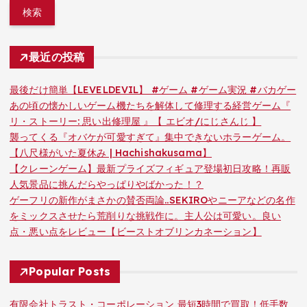
最近の投稿
最後だけ簡単【LEVELDEVIL】 #ゲーム #ゲーム実況 #バカゲー
あの頃の懐かしいゲーム機たちを解体して修理する経営ゲーム『
リ・ストーリー: 思い出修理屋 』【 エビオ/にじさんじ 】
襲ってくる『オバケが可愛すぎて』集中できないホラーゲーム。
【八尺様がいた夏休み | Hachishakusama】
【クレーンゲーム】最新プライズフィギュア登場初日攻略！再販
人気景品に挑んだらやっぱりやばかった！？
ゲーフリの新作がまさかの賛否両論..SEKIROやニーアなどの名作
をミックスさせたら荒削りな挑戦作に。主人公は可愛い。良い
点・悪い点をレビュー【ビーストオブリンカネーション】
Popular Posts
有限会社トラスト・コーポレーション 最短3時間で買取！低手数