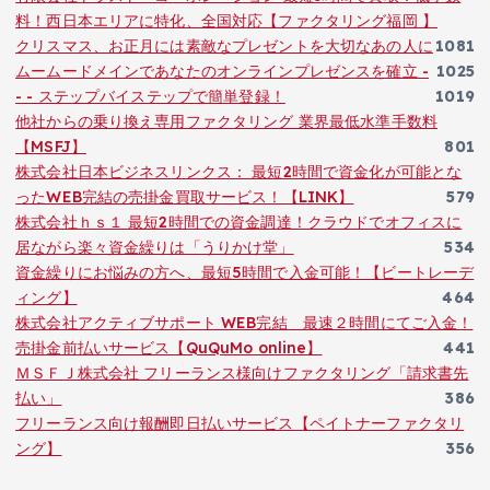
料！西日本エリアに特化、全国対応【ファクタリング福岡 】
クリスマス、お正月には素敵なプレゼントを大切なあの人に
1081
ムームードメインであなたのオンラインプレゼンスを確立 -
1025
- - ステップバイステップで簡単登録！
1019
他社からの乗り換え専用ファクタリング 業界最低水準手数料
【MSFJ】
801
株式会社日本ビジネスリンクス： 最短2時間で資金化が可能とな
ったWEB完結の売掛金買取サービス！【LINK】
579
株式会社ｈｓ１ 最短2時間での資金調達！クラウドでオフィスに
居ながら楽々資金繰りは「うりかけ堂」
534
資金繰りにお悩みの方へ、最短5時間で入金可能！【ビートレーデ
ィング】
464
株式会社アクティブサポート WEB完結 最速２時間にてご入金！
売掛金前払いサービス【QuQuMo online】
441
ＭＳＦＪ株式会社 フリーランス様向けファクタリング「請求書先
払い」
386
フリーランス向け報酬即日払いサービス【ペイトナーファクタリ
ング】
356