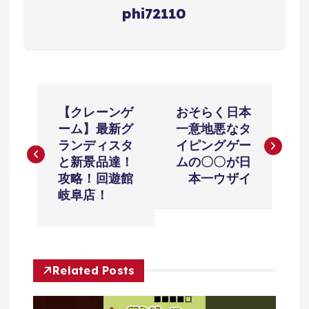
phi72110
投
【クレーンゲ
おそらく日本
稿
ーム】最新グ
一意地悪なタ
ランディスタ
イピングゲー
ナ
と新景品達！
ムの〇〇が日
攻略！回遊館
本一ウザイ
ビ
岐阜店！
ゲ
ー
Related Posts
シ