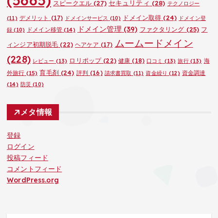
(5665)
セキュリティ
(28)
スピークエル
(27)
テクノロジー
ドメイン取得
(24)
デメリット
(17)
(11)
ドメインサービス
(10)
ドメイン登
ドメイン管理
(39)
ファクタリング
(25)
フ
ドメイン移管
(14)
録
(10)
ムームードメイン
ィンジア初期脱毛
(22)
ヘアケア
(17)
(228)
ロリポップ
(22)
健康
(18)
海
レビュー
(13)
口コミ
(13)
旅行
(13)
育毛剤
(24)
外旅行
(15)
評判
(16)
資金調達
請求書買取
(11)
資金繰り
(12)
(14)
防災
(10)
メタ情報
登録
ログイン
投稿フィード
コメントフィード
WordPress.org