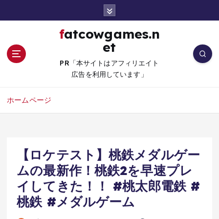
コ
ン
テ
fatcowgames.n
ン
et
ツ
へ
PR「本サイトはアフィリエイト
移
広告を利用しています」
動
ホームページ
【ロケテスト】桃鉄メダルゲー
ムの最新作！桃鉄2を早速プレ
イしてきた！！ #桃太郎電鉄 #
桃鉄 #メダルゲーム