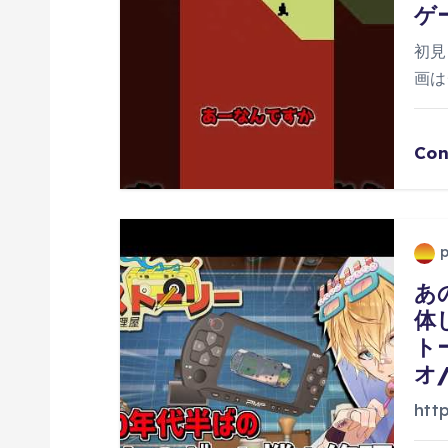
シ
ゲ
ョ
初見
画は
ン
Con
あ
体
ト
オ
htt