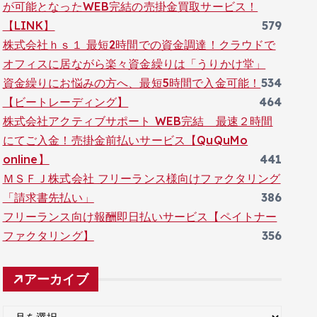
が可能となったWEB完結の売掛金買取サービス！
【LINK】
579
株式会社ｈｓ１ 最短2時間での資金調達！クラウドで
オフィスに居ながら楽々資金繰りは「うりかけ堂」
資金繰りにお悩みの方へ、最短5時間で入金可能！
534
【ビートレーディング】
464
株式会社アクティブサポート WEB完結 最速２時間
にてご入金！売掛金前払いサービス【QuQuMo
online】
441
ＭＳＦＪ株式会社 フリーランス様向けファクタリング
「請求書先払い」
386
フリーランス向け報酬即日払いサービス【ペイトナー
ファクタリング】
356
アーカイブ
ア