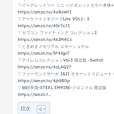
▽イーグレットツー ミニ バイオレットカラー本体+
https://amzn.to/4o8xWtI
▽アーケードメモリーズLite VOL1～3
https://amzn.to/40r7sJI
▽カプコン ファイティング コレクション2
https://amzn.to/4k2M4Cc
▽ときめきメモリアル エモーショナル
https://amzn.to/3F4SjpT
▽アイレムコレクションVol.3 限定版 -Switch
https://amzn.to/4cLAQ27
▽ファーランドサーガ I&II サターントリビュート
https://amzn.to/4jh5R0p
▽鋼鉄帝国-STEEL EMPIRE-クロニクル 限定版
https://amzn.t…
目次