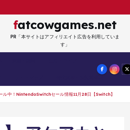
解
fatcowgames.net
PR「本サイトはアフィリエイト広告を利用していま
す」
ネー・資産・副業
生活・ライフ
メ
サイトマップ
特定商取引法記載事項
NintendoSwitchセール情報11月28日【Switch】