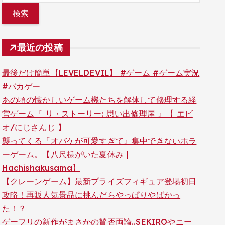
最近の投稿
最後だけ簡単【LEVELDEVIL】 #ゲーム #ゲーム実況
#バカゲー
あの頃の懐かしいゲーム機たちを解体して修理する経
営ゲーム『 リ・ストーリー: 思い出修理屋 』【 エビ
オ/にじさんじ 】
襲ってくる『オバケが可愛すぎて』集中できないホラ
ーゲーム。【八尺様がいた夏休み |
Hachishakusama】
【クレーンゲーム】最新プライズフィギュア登場初日
攻略！再販人気景品に挑んだらやっぱりやばかっ
た！？
ゲーフリの新作がまさかの賛否両論..SEKIROやニー