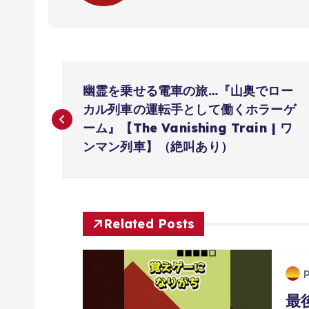
投
幽霊を乗せる電車の旅…『山奥でロー
稿
カル列車の運転手として働くホラーゲ
ーム』【The Vanishing Train | ワ
ナ
ンマン列車】（絶叫あり）
ビ
ゲ
Related Posts
ー
最