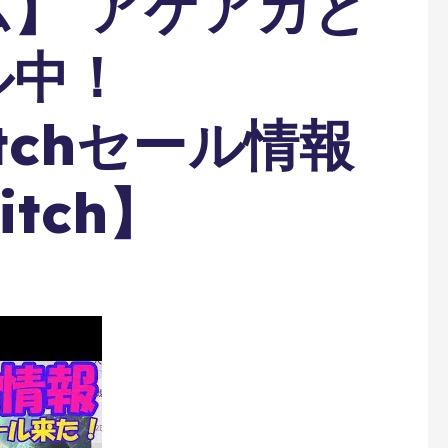
】 アケアカと
ル中！
witchセール情報
itch】