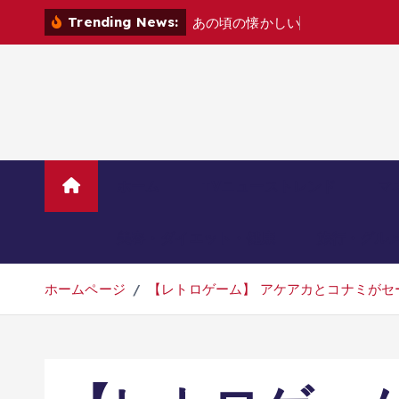
コ
Trending News:
あ
の
頃
の
懐
か
し
い
ゲ
ー
ム
機
た
ち
を
ン
テ
ン
ツ
へ
移
動
ホーム
TVニューストレンド
マ
美容・ダイエット・健康
旅行・グル
ホームページ
【レトロゲーム】 アケアカとコナミがセール中！