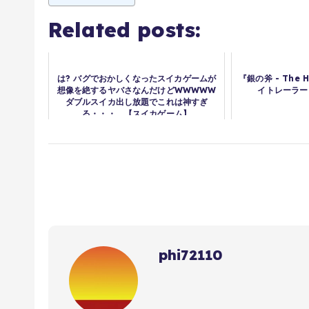
Related posts:
は? バグでおかしくなったスイカゲームが
『銀の斧 - The 
想像を絶するヤバさなんだけどWWWWW
イトレーラー | 
ダブルスイカ出し放題でこれは神すぎ
る・・・。【スイカゲーム】
phi72110