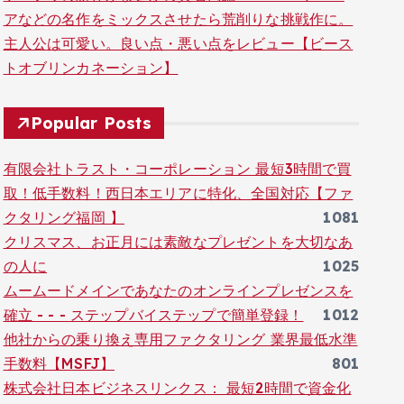
アなどの名作をミックスさせたら荒削りな挑戦作に。
主人公は可愛い。良い点・悪い点をレビュー【ビース
トオブリンカネーション】
Popular Posts
有限会社トラスト・コーポレーション 最短3時間で買
取！低手数料！西日本エリアに特化、全国対応【ファ
クタリング福岡 】
1081
クリスマス、お正月には素敵なプレゼントを大切なあ
の人に
1025
ムームードメインであなたのオンラインプレゼンスを
確立 - - - ステップバイステップで簡単登録！
1012
他社からの乗り換え専用ファクタリング 業界最低水準
手数料【MSFJ】
801
株式会社日本ビジネスリンクス： 最短2時間で資金化