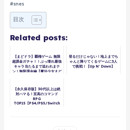
#snes
目次
Related posts:
【まどドラ】覇権ゲーム 無限
登るだけじゃない！地上までち
超課金ガチャ！！ぶっ壊れ最強
ゃんと降りてくるゲームに3人
キャラ当たるまで追われまテ
で挑戦！【Up N' Down】
ン！無限課金編【魔法少女まど
か☆マギカ Magia Exedra
まどマギ スタレ ちいかわぽけ
っと ウマ娘
【永久保存版】30代以上は絶
対ハマる！至高のコマンド
RPG
TOP15【PS4/PS5/Switch
】【おすすめゲーム紹介】