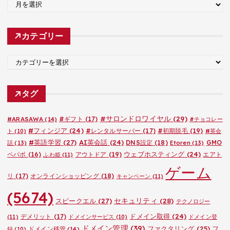
ア
ー
カ
カテゴリー
イ
ブ
カ
テ
ゴ
タグ
リ
ー
#サロンドロワイヤル
(29)
#ARASAWA
(14)
#ギフト
(17)
#チョコレー
#フィンジア
(24)
#レンタルサーバー
(17)
#初期脱毛
(19)
ト
(10)
#英会
#英語学習
(27)
AI英会話
(24)
DNS設定
(18)
GMO
話
(13)
Etoren
(13)
ウェブホスティング
(24)
ペパボ
(16)
アウトドア
(19)
エアト
ふわ姫
(11)
ゲーム
リ
(17)
オンラインショッピング
(18)
キャンペーン
(11)
(5674)
セキュリティ
(28)
スピークエル
(27)
テクノロジー
ドメイン取得
(24)
デメリット
(17)
(11)
ドメインサービス
(10)
ドメイン登
ドメイン管理
(39)
ファクタリング
(25)
フ
ドメイン移管
(14)
録
(10)