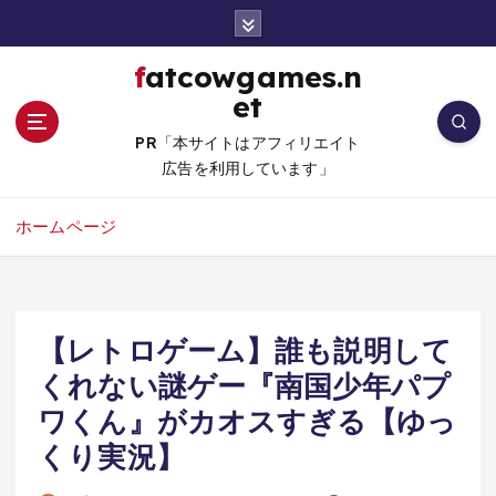
コ
ン
テ
fatcowgames.n
ン
et
ツ
へ
PR「本サイトはアフィリエイト
移
広告を利用しています」
動
ホームページ
【レトロゲーム】誰も説明して
くれない謎ゲー『南国少年パプ
ワくん』がカオスすぎる【ゆっ
くり実況】