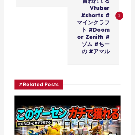
ナ
言われてる
Vtuber
ビ
#shorts #
マインクラフ
ゲ
ト #Doom
or Zenith #
ー
ゾム #ちー
の #アマル
シ
ョ
Related Posts
ン