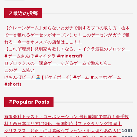
最近の投稿
【クレーンゲーム】知らないとガチで損するプロの取り方！栃木
で一番獲れるゲーセンがオープンした！このゲーセンがガチで獲
れる！今一番オススメの店舗はここ！！
【これぞ理想】発明家も欲しくなる、マイクラ最強のブロック
#ゲームさんぽ #マイクラ #minecraft
ロブロックスの「課金ゲー」すぎるゲームで遊んだら…
このゲーム怖い
けちんぼビーチ
[ドケチボーイ] #ゲーム #スマホ ゲーム
#shorts
Popular Posts
有限会社トラスト・コーポレーション 最短3時間で買取！低手数
料！西日本エリアに特化、全国対応【ファクタリング福岡 】
クリスマス、お正月には素敵なプレゼントを大切なあの人に
1081