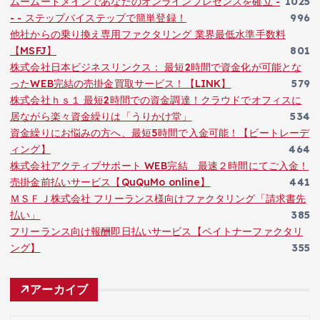
ムームードメインであなたのオンラインプレゼンスを確立 -
1025
- - ステップバイステップで簡単登録！
996
他社からの乗り換え専用ファクタリング 業界最低水準手数料
【MSFJ】
801
株式会社日本ビジネスリンクス： 最短2時間で資金化が可能とな
ったWEB完結の売掛金買取サービス！【LINK】
579
株式会社ｈｓ１ 最短2時間での資金調達！クラウドでオフィスに
居ながら楽々資金繰りは「うりかけ堂」
534
資金繰りにお悩みの方へ、最短5時間で入金可能！【ビートレーデ
ィング】
464
株式会社アクティブサポート WEB完結 最速２時間にてご入金！
売掛金前払いサービス【QuQuMo online】
441
ＭＳＦＪ株式会社 フリーランス様向けファクタリング「請求書先
払い」
385
フリーランス向け報酬即日払いサービス【ペイトナーファクタリ
ング】
355
アーカイブ