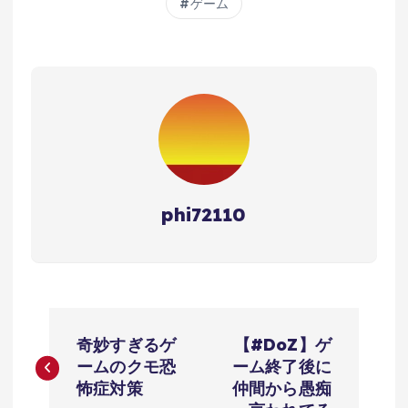
ゲーム
phi72110
投
奇妙すぎるゲ
【#DoZ】ゲ
稿
ームのクモ恐
ーム終了後に
怖症対策
仲間から愚痴