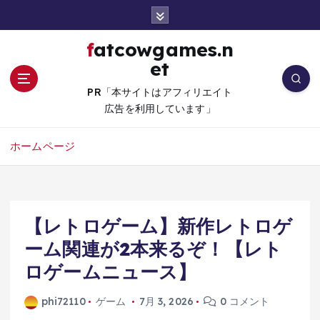
コ
ン
テ
fatcowgames.n
ン
et
ツ
へ
PR「本サイトはアフィリエイト
移
広告を利用しています」
動
ホームページ
【レトロゲーム】新作レトロゲ
ーム関連が2本来るぞ！【レト
ロゲームニュース】
phi72110
ゲーム
7月 3, 2026
0 コメント