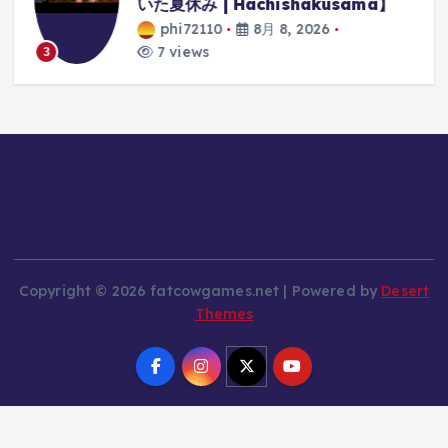
に
いた夏休み | Hachishakusama】
phi72110
8月 8, 2026
7 views
3
Copyright © 2026 fatcowgames.net | Powered by
Desert
Themes