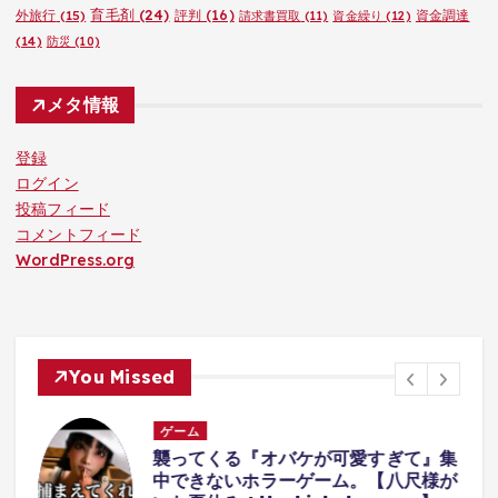
育毛剤
(24)
外旅行
(15)
評判
(16)
資金調達
請求書買取
(11)
資金繰り
(12)
(14)
防災
(10)
メタ情報
登録
ログイン
投稿フィード
コメントフィード
WordPress.org
You Missed
ゲーム
体
襲ってくる『オバケが可愛すぎて』集
中できないホラーゲーム。【八尺様が