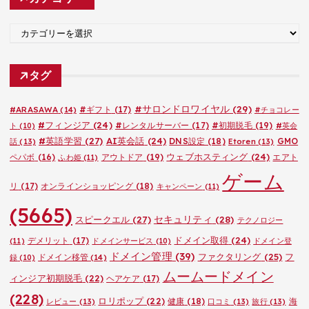
イ
ブ
カ
テ
ゴ
タグ
リ
ー
#サロンドロワイヤル
(29)
#ARASAWA
(14)
#ギフト
(17)
#チョコレー
#フィンジア
(24)
#レンタルサーバー
(17)
#初期脱毛
(19)
ト
(10)
#英会
#英語学習
(27)
AI英会話
(24)
DNS設定
(18)
GMO
話
(13)
Etoren
(13)
ウェブホスティング
(24)
ペパボ
(16)
アウトドア
(19)
エアト
ふわ姫
(11)
ゲーム
リ
(17)
オンラインショッピング
(18)
キャンペーン
(11)
(5665)
セキュリティ
(28)
スピークエル
(27)
テクノロジー
ドメイン取得
(24)
デメリット
(17)
(11)
ドメインサービス
(10)
ドメイン登
ドメイン管理
(39)
ファクタリング
(25)
フ
ドメイン移管
(14)
録
(10)
ムームードメイン
ィンジア初期脱毛
(22)
ヘアケア
(17)
(228)
ロリポップ
(22)
健康
(18)
海
レビュー
(13)
口コミ
(13)
旅行
(13)