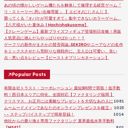
あの頃の懐かしいゲーム機たちを解体して修理する経営ゲーム『
リ・ストーリー: 思い出修理屋 』【 エビオ/にじさんじ 】
襲ってくる『オバケが可愛すぎて』集中できないホラーゲーム。
【八尺様がいた夏休み | Hachishakusama】
【クレーンゲーム】最新プライズフィギュア登場初日攻略！再販
人気景品に挑んだらやっぱりやばかった！？
ゲーフリの新作がまさかの賛否両論..SEKIROやニーアなどの名作
をミックスさせたら荒削りな挑戦作に。主人公は可愛い。良い
点・悪い点をレビュー【ビーストオブリンカネーション】
Popular Posts
有限会社トラスト・コーポレーション 最短3時間で買取！低手数
料！西日本エリアに特化、全国対応【ファクタリング福岡 】
クリスマス、お正月には素敵なプレゼントを大切なあの人に
1081
ムームードメインであなたのオンラインプレゼンスを確立 -
1025
- - ステップバイステップで簡単登録！
1014
他社からの乗り換え専用ファクタリング 業界最低水準手数料
【MSFJ】
801