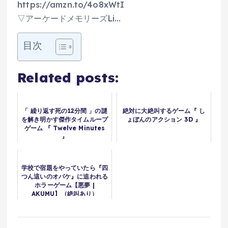
https://amzn.to/4o8xWtI
▽アーケードメモリーズLi…
目次
Related posts:
「 繰り返す死の12分間 」の謎
絶対に大絶叫するゲーム『 し
を解き明かす傑作タイムループ
ょぼんのアクション 3D 』
ゲーム 『 Twelve Minutes
』
学校で宿題をやっていたら『四
つん這いのオバケ』に追われる
ホラーゲーム【悪夢 |
AKUMU】（絶叫あり）