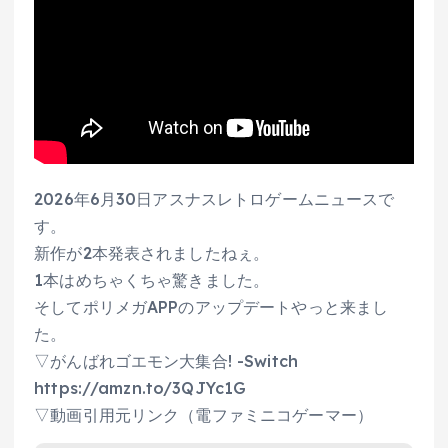
2026年6月30日アスナスレトロゲームニュースで
す。
新作が2本発表されましたねぇ。
1本はめちゃくちゃ驚きました。
そしてポリメガAPPのアップデートやっと来まし
た。
▽がんばれゴエモン大集合! -Switch
https://amzn.to/3QJYc1G
▽動画引用元リンク（電ファミニコゲーマー）