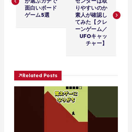
が選ぶガチで
センターは取
ナ
面白いボード
りやすいのか
ゲーム5選
素人が確認し
ビ
てみた【クレ
ーンゲーム／
ゲ
UFOキャッ
チャー】
ー
シ
Related Posts
ョ
ン