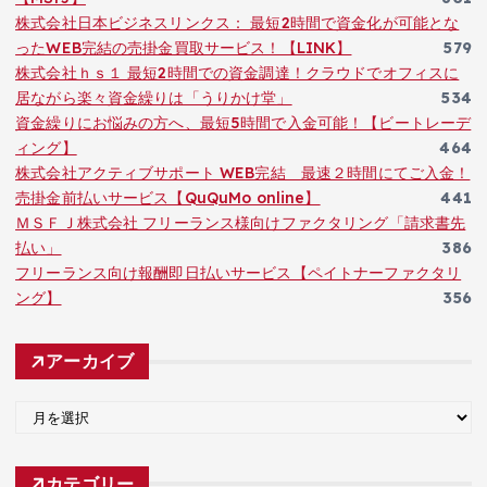
株式会社日本ビジネスリンクス： 最短2時間で資金化が可能とな
ったWEB完結の売掛金買取サービス！【LINK】
579
株式会社ｈｓ１ 最短2時間での資金調達！クラウドでオフィスに
居ながら楽々資金繰りは「うりかけ堂」
534
資金繰りにお悩みの方へ、最短5時間で入金可能！【ビートレーデ
ィング】
464
株式会社アクティブサポート WEB完結 最速２時間にてご入金！
売掛金前払いサービス【QuQuMo online】
441
ＭＳＦＪ株式会社 フリーランス様向けファクタリング「請求書先
払い」
386
フリーランス向け報酬即日払いサービス【ペイトナーファクタリ
ング】
356
アーカイブ
ア
ー
カ
カテゴリー