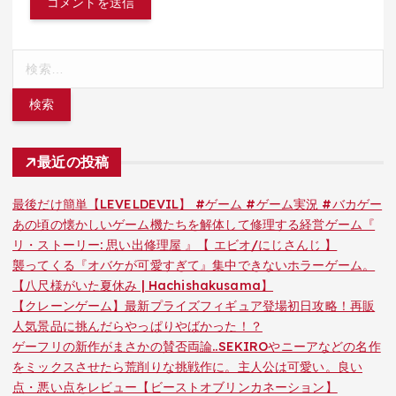
検
索:
最近の投稿
最後だけ簡単【LEVELDEVIL】 #ゲーム #ゲーム実況 #バカゲー
あの頃の懐かしいゲーム機たちを解体して修理する経営ゲーム『
リ・ストーリー: 思い出修理屋 』【 エビオ/にじさんじ 】
襲ってくる『オバケが可愛すぎて』集中できないホラーゲーム。
【八尺様がいた夏休み | Hachishakusama】
【クレーンゲーム】最新プライズフィギュア登場初日攻略！再販
人気景品に挑んだらやっぱりやばかった！？
ゲーフリの新作がまさかの賛否両論..SEKIROやニーアなどの名作
をミックスさせたら荒削りな挑戦作に。主人公は可愛い。良い
点・悪い点をレビュー【ビーストオブリンカネーション】