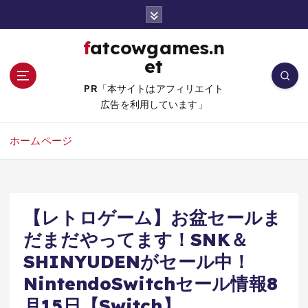
コ
ン
テ
fatcowgames.n
ン
et
ツ
へ
PR「本サイトはアフィリエイト
移
広告を利用しています」
動
ホームページ
【レトロゲーム】お盆セールま
だまだやってます！SNK＆
SHINYUDENがセール中！
NintendoSwitchセール情報8
月15日【Switch】