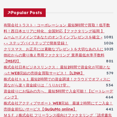
Popular Posts
有限会社トラスト・コーポレーション 最短3時間で買取！低手数
料！西日本エリアに特化、全国対応【ファクタリング福岡 】
ムームードメインであなたのオンラインプレゼンスを確立 -
1081
- - ステップバイステップで簡単登録！
1026
クリスマス、お正月には素敵なプレゼントを大切なあの人に
1025
他社からの乗り換え専用ファクタリング 業界最低水準手数料
【MSFJ】
801
株式会社日本ビジネスリンクス： 最短2時間で資金化が可能とな
ったWEB完結の売掛金買取サービス！【LINK】
579
株式会社ｈｓ１ 最短2時間での資金調達！クラウドでオフィスに
居ながら楽々資金繰りは「うりかけ堂」
534
資金繰りにお悩みの方へ、最短5時間で入金可能！【ビートレーデ
ィング】
464
株式会社アクティブサポート WEB完結 最速２時間にてご入金！
売掛金前払いサービス【QuQuMo online】
441
ＭＳＦＪ株式会社 フリーランス様向けファクタリング「請求書先