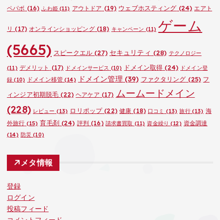
ウェブホスティング
(24)
ペパボ
(16)
アウトドア
(19)
エアト
ふわ姫
(11)
ゲーム
リ
(17)
オンラインショッピング
(18)
キャンペーン
(11)
(5665)
セキュリティ
(28)
スピークエル
(27)
テクノロジー
ドメイン取得
(24)
デメリット
(17)
(11)
ドメインサービス
(10)
ドメイン登
ドメイン管理
(39)
ファクタリング
(25)
フ
ドメイン移管
(14)
録
(10)
ムームードメイン
ィンジア初期脱毛
(22)
ヘアケア
(17)
(228)
ロリポップ
(22)
健康
(18)
海
レビュー
(13)
口コミ
(13)
旅行
(13)
育毛剤
(24)
外旅行
(15)
評判
(16)
資金調達
請求書買取
(11)
資金繰り
(12)
(14)
防災
(10)
メタ情報
登録
ログイン
投稿フィード
コメントフィード