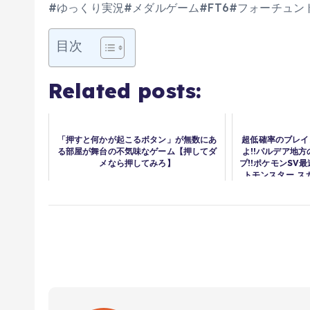
#ゆっくり実況#メダルゲーム#FT6#フォーチュン
目次
Related posts:
「押すと何かが起こるボタン」が無数にあ
超低確率のブレイ
る部屋が舞台の不気味なゲーム【押してダ
よ!!パルデア地
メなら押してみろ】
プ!!ポケモンSV最
トモンスター ス