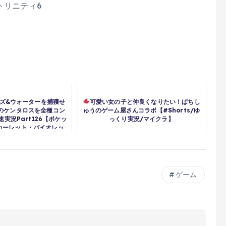
トリニティ6
ズ&ウォーターを捕獲せ
可愛い女の子と仲良くなりたい！ぱちし
方のケンタロスを全種コン
ゅうのゲーム屋さんコラボ【#Shorts/ゆ
速実況Part126【ポケッ
っくり実況/マイクラ】
カーレット・バイオレッ
ト】
ゲーム