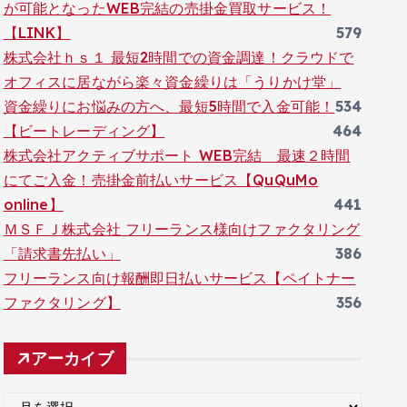
が可能となったWEB完結の売掛金買取サービス！
【LINK】
579
株式会社ｈｓ１ 最短2時間での資金調達！クラウドで
オフィスに居ながら楽々資金繰りは「うりかけ堂」
資金繰りにお悩みの方へ、最短5時間で入金可能！
534
【ビートレーディング】
464
株式会社アクティブサポート WEB完結 最速２時間
にてご入金！売掛金前払いサービス【QuQuMo
online】
441
ＭＳＦＪ株式会社 フリーランス様向けファクタリング
「請求書先払い」
386
フリーランス向け報酬即日払いサービス【ペイトナー
ファクタリング】
356
アーカイブ
ア