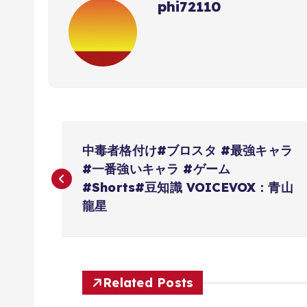
phi72110
投
中毒者格付け#ブロスタ #最強キャラ
稿
#一番強いキャラ #ゲーム
#Shorts#豆知識 VOICEVOX：青山
ナ
龍星
ビ
ゲ
Related Posts