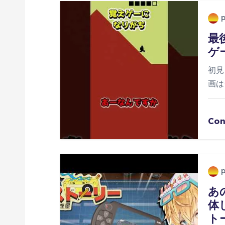
ー
最
シ
ゲ
ョ
初見
画は
ン
Con
あ
体
ト