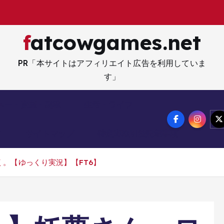
fatcowgames.net
PR「本サイトはアフィリエイト広告を利用していま
す」
ネー・資産・副業
生活・ライフ
メ
サイトマップ
特定商取引法記載事項
。【ゆっくり実況】【FT6】