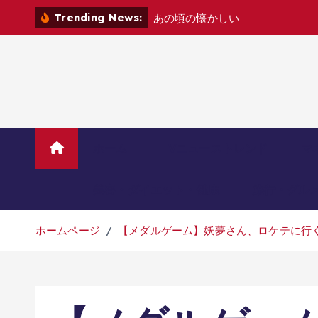
コ
Trending News:
あ
の
頃
の
懐
か
し
い
ゲ
ー
ム
機
た
ち
を
ン
テ
ン
ツ
へ
移
動
ホーム
TVニューストレンド
マ
美容・ダイエット・健康
旅行・グル
ホームページ
【メダルゲーム】妖夢さん、ロケテに行く