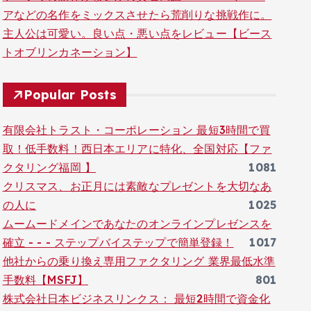
アなどの名作をミックスさせたら荒削りな挑戦作に。
主人公は可愛い。良い点・悪い点をレビュー【ビース
トオブリンカネーション】
Popular Posts
有限会社トラスト・コーポレーション 最短3時間で買
取！低手数料！西日本エリアに特化、全国対応【ファ
クタリング福岡 】
1081
クリスマス、お正月には素敵なプレゼントを大切なあ
の人に
1025
ムームードメインであなたのオンラインプレゼンスを
確立 - - - ステップバイステップで簡単登録！
1017
他社からの乗り換え専用ファクタリング 業界最低水準
手数料【MSFJ】
801
株式会社日本ビジネスリンクス： 最短2時間で資金化