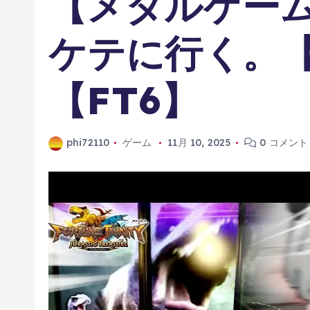
【メダルゲー
ケテに行く。
【FT6】
phi72110
ゲーム
11月 10, 2025
0 コメント