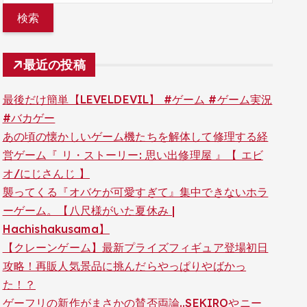
最近の投稿
最後だけ簡単【LEVELDEVIL】 #ゲーム #ゲーム実況
#バカゲー
あの頃の懐かしいゲーム機たちを解体して修理する経
営ゲーム『 リ・ストーリー: 思い出修理屋 』【 エビ
オ/にじさんじ 】
襲ってくる『オバケが可愛すぎて』集中できないホラ
ーゲーム。【八尺様がいた夏休み |
Hachishakusama】
【クレーンゲーム】最新プライズフィギュア登場初日
攻略！再販人気景品に挑んだらやっぱりやばかっ
た！？
ゲーフリの新作がまさかの賛否両論..SEKIROやニー