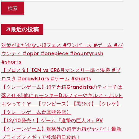
最近の投稿
対策がまだ少ない超フェス #ワンピース #ゲーム #バ
ウンティ #opbr #onepiece #bountyrush
#shorts
【ブロスタ】ICM vs CR6月マンスリー準々決勝 #ブ
ロスタ #brawlstars #ゲーム #shorts
【クレーンゲーム】超デカ箱Grandistaのティーチは
落とせる‼︎他にもモンキーDルフィーやキルア・ナルト
もやってくぞ 【ワンピース】【黒ひげ】【クレゲ】
【クレーンゲーム倉庫熊谷店】
【12/10発売！】ゲーム『進撃の巨人３』PV
【クレーンゲーム】規格外の超デカ箱がヤバイ！最新
プライズフィギュア登場初日攻略！