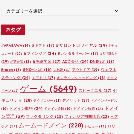
ブ
カ
テ
ゴ
タグ
リ
ー
#サロンドロワイヤル
(29)
#ARASAWA
(14)
#ギフト
(17)
#チョ
#フィンジア
(24)
#レンタルサーバー
(17)
#初期脱毛
コレート
(10)
#英語学習
(27)
AI英会話
(24)
(19)
DNS設定
(18)
#英会話
(13)
ウェブホ
GMOペパボ
(16)
アウトドア
(19)
Etoren
(13)
ふわ姫
(11)
スティング
(24)
エアトリ
(17)
オンラインショッピング
(18)
キャン
ゲーム
(5649)
セ
スピークエル
(27)
ペーン
(11)
キュリティ
(28)
デメリット
(17)
テクノロジー
(11)
ドメインサービス
ドメイ
ドメイン取得
(24)
ドメイン移管
(14)
(10)
ドメイン登録
(10)
ン管理
(39)
ファクタリング
(25)
フィンジア初期脱毛
(22)
ヘア
ムームードメイン
(228)
ロリ
ケア
(17)
レビュー
(13)