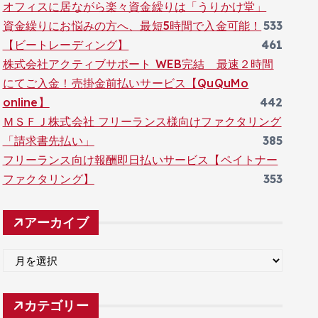
オフィスに居ながら楽々資金繰りは「うりかけ堂」
資金繰りにお悩みの方へ、最短5時間で入金可能！
533
【ビートレーディング】
461
株式会社アクティブサポート WEB完結 最速２時間
にてご入金！売掛金前払いサービス【QuQuMo
online】
442
ＭＳＦＪ株式会社 フリーランス様向けファクタリング
「請求書先払い」
385
フリーランス向け報酬即日払いサービス【ペイトナー
ファクタリング】
353
アーカイブ
ア
ー
カ
カテゴリー
イ