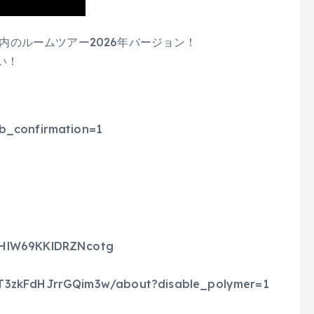
倉庫内のルームツアー2026年バージョン！
い！
b_confirmation=1
AHlW69KKlDRZNcotg
AT3zkFdHJrrGQim3w/about?disable_polymer=1