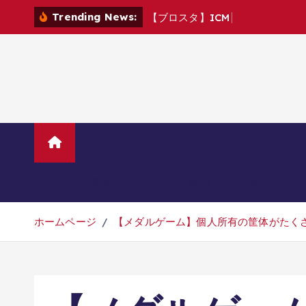
コ
Trending News:
【
ブ
ロ
ス
タ
】
I
C
M
v
s
C
R
6
月
ン
テ
ン
ツ
へ
移
動
ホーム
TVニューストレンド
マ
美容・ダイエット・健康
旅行・グル
ホームページ
【メダルゲーム】個人所有の筐体がたくさ