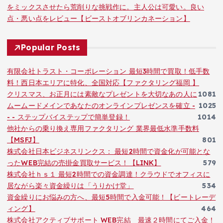
をミックスさせたら荒削りな挑戦作に。主人公は可愛い。良い
点・悪い点をレビュー【ビーストオブリンカネーション】
Popular Posts
有限会社トラスト・コーポレーション 最短3時間で買取！低手数
料！西日本エリアに特化、全国対応【ファクタリング福岡 】
クリスマス、お正月には素敵なプレゼントを大切なあの人に
1081
ムームードメインであなたのオンラインプレゼンスを確立 -
1025
- - ステップバイステップで簡単登録！
1014
他社からの乗り換え専用ファクタリング 業界最低水準手数料
【MSFJ】
801
株式会社日本ビジネスリンクス： 最短2時間で資金化が可能とな
ったWEB完結の売掛金買取サービス！【LINK】
579
株式会社ｈｓ１ 最短2時間での資金調達！クラウドでオフィスに
居ながら楽々資金繰りは「うりかけ堂」
534
資金繰りにお悩みの方へ、最短5時間で入金可能！【ビートレーデ
ィング】
464
株式会社アクティブサポート WEB完結 最速２時間にてご入金！