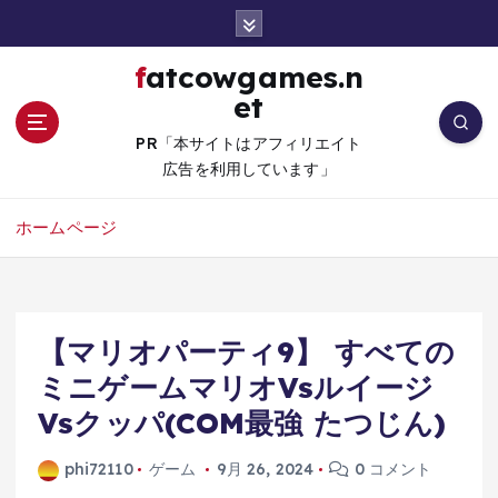
コ
ン
テ
fatcowgames.n
ン
et
ツ
へ
PR「本サイトはアフィリエイト
移
広告を利用しています」
動
ホームページ
【マリオパーティ9】 すべての
ミニゲームマリオVsルイージ
Vsクッパ(COM最強 たつじん)
phi72110
ゲーム
9月 26, 2024
0 コメント