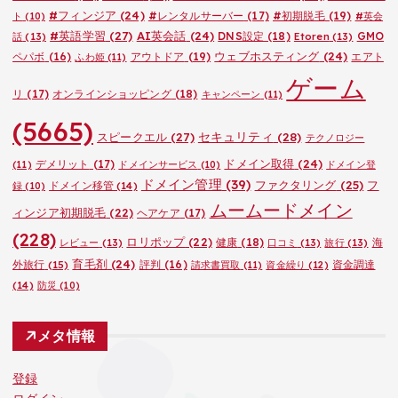
#フィンジア
(24)
#レンタルサーバー
(17)
#初期脱毛
(19)
ト
(10)
#英会
#英語学習
(27)
AI英会話
(24)
DNS設定
(18)
GMO
話
(13)
Etoren
(13)
ウェブホスティング
(24)
ペパボ
(16)
アウトドア
(19)
エアト
ふわ姫
(11)
ゲーム
リ
(17)
オンラインショッピング
(18)
キャンペーン
(11)
(5665)
セキュリティ
(28)
スピークエル
(27)
テクノロジー
ドメイン取得
(24)
デメリット
(17)
(11)
ドメインサービス
(10)
ドメイン登
ドメイン管理
(39)
ファクタリング
(25)
フ
ドメイン移管
(14)
録
(10)
ムームードメイン
ィンジア初期脱毛
(22)
ヘアケア
(17)
(228)
ロリポップ
(22)
健康
(18)
海
レビュー
(13)
口コミ
(13)
旅行
(13)
育毛剤
(24)
外旅行
(15)
評判
(16)
資金調達
請求書買取
(11)
資金繰り
(12)
(14)
防災
(10)
メタ情報
登録