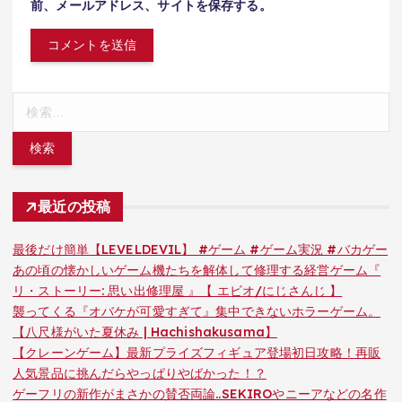
前、メールアドレス、サイトを保存する。
検
索:
最近の投稿
最後だけ簡単【LEVELDEVIL】 #ゲーム #ゲーム実況 #バカゲー
あの頃の懐かしいゲーム機たちを解体して修理する経営ゲーム『
リ・ストーリー: 思い出修理屋 』【 エビオ/にじさんじ 】
襲ってくる『オバケが可愛すぎて』集中できないホラーゲーム。
【八尺様がいた夏休み | Hachishakusama】
【クレーンゲーム】最新プライズフィギュア登場初日攻略！再販
人気景品に挑んだらやっぱりやばかった！？
ゲーフリの新作がまさかの賛否両論..SEKIROやニーアなどの名作