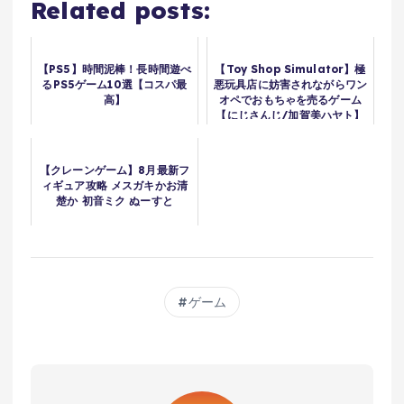
Related posts:
【PS5】時間泥棒！長時間遊べ
【Toy Shop Simulator】極
るPS5ゲーム10選【コスパ最
悪玩具店に妨害されながらワン
高】
オペでおもちゃを売るゲーム
【にじさんじ/加賀美ハヤト】
【クレーンゲーム】8月最新フ
ィギュア攻略 メスガキかお清
楚か 初音ミク ぬーすと
ゲーム