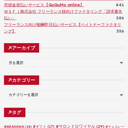
売掛金前払いサービス【QuQuMo online】
441
ＭＳＦＪ株式会社 フリーランス様向けファクタリング「請求書先
払い」
386
フリーランス向け報酬即日払いサービス【ペイトナーファクタリ
ング】
356
アーカイブ
ア
ー
カ
カテゴリー
イ
ブ
カ
テ
ゴ
タグ
リ
ー
#サロンドロワイヤル
(29)
#ARASAWA
(14)
#ギフト
(17)
#チョコレー