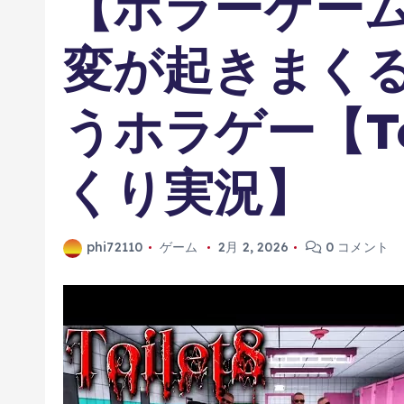
【ホラーゲー
変が起きまく
うホラゲー【To
くり実況】
phi72110
ゲーム
2月 2, 2026
0 コメント