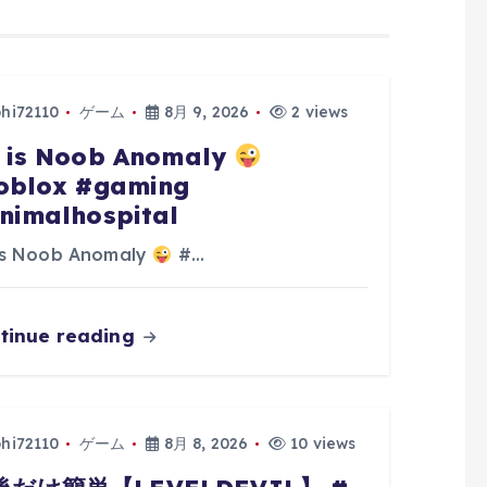
phi72110
ゲーム
8月 9, 2026
2 views
 is Noob Anomaly
oblox #gaming
nimalhospital
is Noob Anomaly
#…
tinue reading
phi72110
ゲーム
8月 8, 2026
10 views