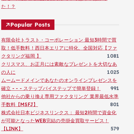
た！？
Popular Posts
有限会社トラスト・コーポレーション 最短3時間で買
取！低手数料！西日本エリアに特化、全国対応【ファ
クタリング福岡 】
1081
クリスマス、お正月には素敵なプレゼントを大切なあ
の人に
1025
ムームードメインであなたのオンラインプレゼンスを
確立 - - - ステップバイステップで簡単登録！
991
他社からの乗り換え専用ファクタリング 業界最低水準
手数料【MSFJ】
801
株式会社日本ビジネスリンクス： 最短2時間で資金化
が可能となったWEB完結の売掛金買取サービス！
【LINK】
579