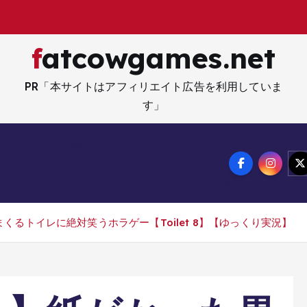
fatcowgames.net
PR「本サイトはアフィリエイト広告を利用していま
す」
ネー・資産・副業
生活・ライフ
メ
サイトマップ
特定商取引法記載事項
るトイレに絶対笑うホラゲー【Toilet 8】【ゆっくり実況】