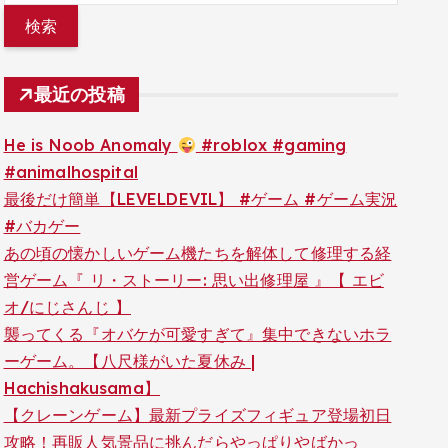
最近の投稿
He is Noob Anomaly
#roblox #gaming
#animalhospital
最後だけ簡単【LEVELDEVIL】 #ゲーム #ゲーム実況
#バカゲー
あの頃の懐かしいゲーム機たちを解体して修理する経
営ゲーム『 リ・ストーリー: 思い出修理屋 』【 エビ
オ/にじさんじ 】
襲ってくる『オバケが可愛すぎて』集中できないホラ
ーゲーム。【八尺様がいた夏休み |
Hachishakusama】
【クレーンゲーム】最新プライズフィギュア登場初日
攻略！再販人気景品に挑んだらやっぱりやばかっ