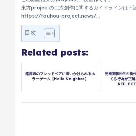
東方projectの二次創作に関するガイドラインは下
https://touhou-project.news/…
目次
Related posts:
超高速のフレッドベアに追いかけられるホ
開発期間4年の新
ラーゲーム【Hello Neighbor】
てる行為が正解
REFLEC