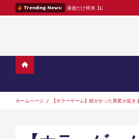
コ
Trending News:
最
後
だ
け
簡
単
【
L
E
V
E
L
D
E
V
ン
テ
ン
ツ
へ
移
動
ホーム
TVニューストレンド
マ
美容・ダイエット・健康
旅行・グル
ホームページ
【ホラーゲーム】紙がかった異変が起きまく