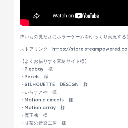
怖いもの見たさにホラーゲームをゆっくり実況する
ストアリンク：https://store.steampowered.com
【よくお借りする素材サイト様】
・Pixabay 様
・Pexels 様
・SILHOUETTE DESIGN 様
・いらすとや 様
・Motion elements 様
・Motion array 様
・魔王魂 様
・甘茶の音楽工房 様