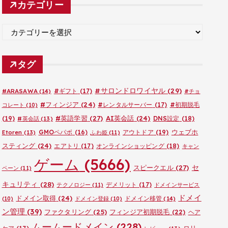
カテゴリー
イ
ブ
カ
テ
ゴ
タグ
リ
ー
#サロンドロワイヤル
(29)
#ARASAWA
(14)
#ギフト
(17)
#チョ
#フィンジア
(24)
#レンタルサーバー
(17)
#初期脱毛
コレート
(10)
#英語学習
(27)
AI英会話
(24)
(19)
DNS設定
(18)
#英会話
(13)
ウェブホ
GMOペパボ
(16)
アウトドア
(19)
Etoren
(13)
ふわ姫
(11)
スティング
(24)
エアトリ
(17)
オンラインショッピング
(18)
キャン
ゲーム
(5666)
セ
スピークエル
(27)
ペーン
(11)
キュリティ
(28)
デメリット
(17)
テクノロジー
(11)
ドメインサービス
ドメイ
ドメイン取得
(24)
ドメイン移管
(14)
(10)
ドメイン登録
(10)
ン管理
(39)
ファクタリング
(25)
フィンジア初期脱毛
(22)
ヘア
ムームードメイン
(228)