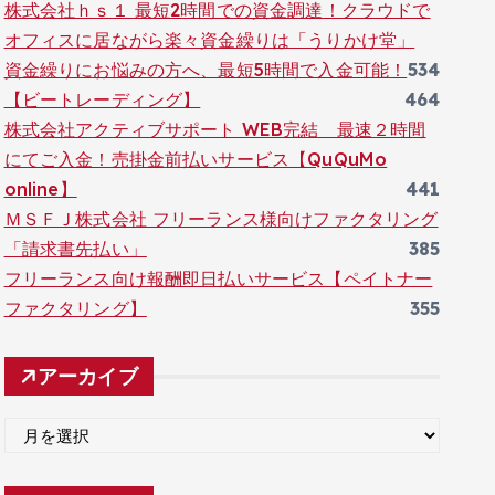
株式会社ｈｓ１ 最短2時間での資金調達！クラウドで
オフィスに居ながら楽々資金繰りは「うりかけ堂」
資金繰りにお悩みの方へ、最短5時間で入金可能！
534
【ビートレーディング】
464
株式会社アクティブサポート WEB完結 最速２時間
にてご入金！売掛金前払いサービス【QuQuMo
online】
441
ＭＳＦＪ株式会社 フリーランス様向けファクタリング
「請求書先払い」
385
フリーランス向け報酬即日払いサービス【ペイトナー
ファクタリング】
355
アーカイブ
ア
ー
カ