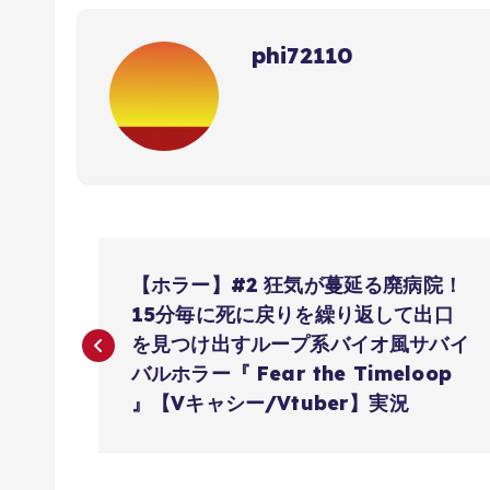
phi72110
投
【ホラー】#2 狂気が蔓延る廃病院！
稿
15分毎に死に戻りを繰り返して出口
を見つけ出すループ系バイオ風サバイ
ナ
バルホラー『 Fear the Timeloop
』【Vキャシー/Vtuber】実況
ビ