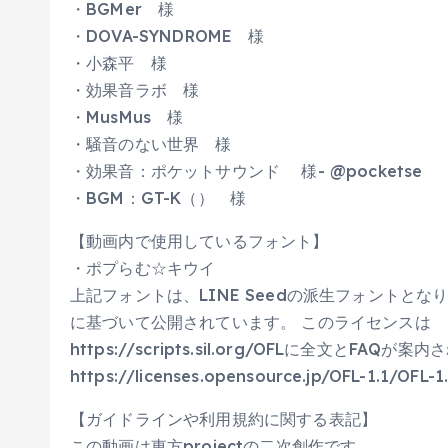
・BGMer 様
・DOVA-SYNDROME 様
・小森平 様
・効果音ラボ 様
・MusMus 様
・騒音のない世界 様
・効果音：ポケットサウンド 様- @pocketse
・BGM：GT-K（） 様
【動画内で使用しているフォント】
・ポプらむ☆キウイ
上記フォントは、LINE Seedの派生フォントとなり ライセンス
に基づいて公開されています。 このライセンスは
https://scripts.sil.org/OFLに全文と
https://licenses.opensource.jp/OFL-1.1/
【ガイドラインや利用規約に関する表記】
この動画は東方projectの二次創作です。