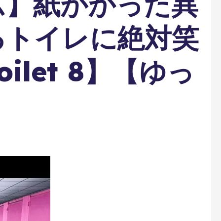
ム】紙がかった異
るトイレに絶対笑
ilet 8】【ゆっ