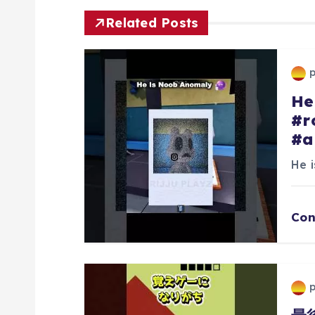
ゲ
Related Posts
ー
シ
He
#r
ョ
#a
ン
He 
Con