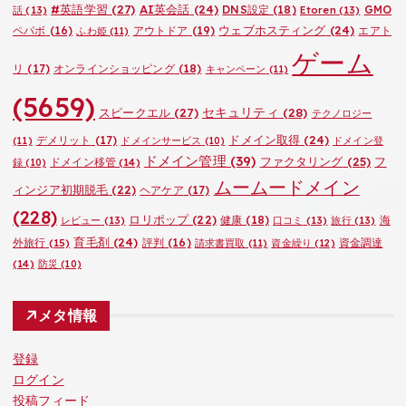
#英語学習
(27)
AI英会話
(24)
DNS設定
(18)
GMO
話
(13)
Etoren
(13)
ウェブホスティング
(24)
ペパボ
(16)
アウトドア
(19)
エアト
ふわ姫
(11)
ゲーム
リ
(17)
オンラインショッピング
(18)
キャンペーン
(11)
(5659)
セキュリティ
(28)
スピークエル
(27)
テクノロジー
ドメイン取得
(24)
デメリット
(17)
(11)
ドメインサービス
(10)
ドメイン登
ドメイン管理
(39)
ファクタリング
(25)
フ
ドメイン移管
(14)
録
(10)
ムームードメイン
ィンジア初期脱毛
(22)
ヘアケア
(17)
(228)
ロリポップ
(22)
健康
(18)
海
レビュー
(13)
口コミ
(13)
旅行
(13)
育毛剤
(24)
外旅行
(15)
評判
(16)
資金調達
請求書買取
(11)
資金繰り
(12)
(14)
防災
(10)
メタ情報
登録
ログイン
投稿フィード