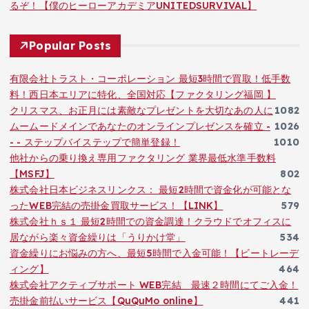
るぞ！【僕のヒーローアカデミアUNITEDSURVIVAL】
Popular Posts
有限会社トラスト・コーポレーション 最短3時間で買取！低手数
料！西日本エリアに特化、全国対応【ファクタリング福岡 】
クリスマス、お正月には素敵なプレゼントを大切なあの人に
1082
ムームードメインであなたのオンラインプレゼンスを確立 -
1026
- - ステップバイステップで簡単登録！
1010
他社からの乗り換え専用ファクタリング 業界最低水準手数料
【MSFJ】
802
株式会社日本ビジネスリンクス： 最短2時間で資金化が可能とな
ったWEB完結の売掛金買取サービス！【LINK】
579
株式会社ｈｓ１ 最短2時間での資金調達！クラウドでオフィスに
居ながら楽々資金繰りは「うりかけ堂」
534
資金繰りにお悩みの方へ、最短5時間で入金可能！【ビートレーデ
ィング】
464
株式会社アクティブサポート WEB完結 最速２時間にてご入金！
売掛金前払いサービス【QuQuMo online】
441