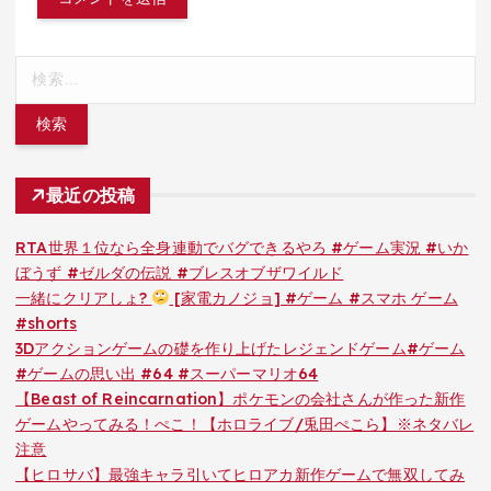
検
索:
最近の投稿
RTA世界１位なら全身連動でバグできるやろ #ゲーム実況 #いか
ぼうず #ゼルダの伝説 #ブレスオブザワイルド
一緒にクリアしょ?
[家電カノジョ] #ゲーム #スマホ ゲーム
#shorts
3Dアクションゲームの礎を作り上げたレジェンドゲーム#ゲーム
#ゲームの思い出 #64 #スーパーマリオ64
【Beast of Reincarnation】ポケモンの会社さんが作った新作
ゲームやってみる！ぺこ！【ホロライブ/兎田ぺこら】※ネタバレ
注意
【ヒロサバ】最強キャラ引いてヒロアカ新作ゲームで無双してみ