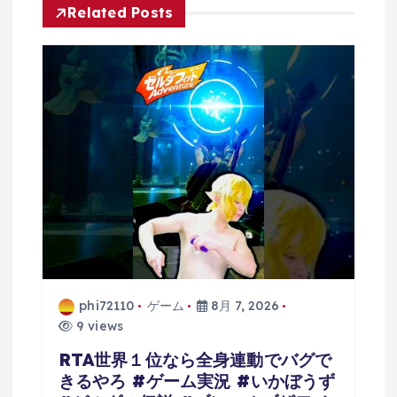
シ
Related Posts
ョ
ン
phi72110
ゲーム
8月 7, 2026
9 views
RTA世界１位なら全身連動でバグで
きるやろ #ゲーム実況 #いかぼうず