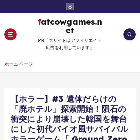
コ
ン
テ
fatcowgames.n
ン
et
ツ
へ
PR「本サイトはアフィリエイト
移
広告を利用しています」
動
ホームページ
【ホラー】#3 遺体だらけの
「廃ホテル」探索開始！隕石の
衝突により崩壊した韓国を舞台
にした初代バイオ風サバイバル
ホラーゲーム『 Ground Zero