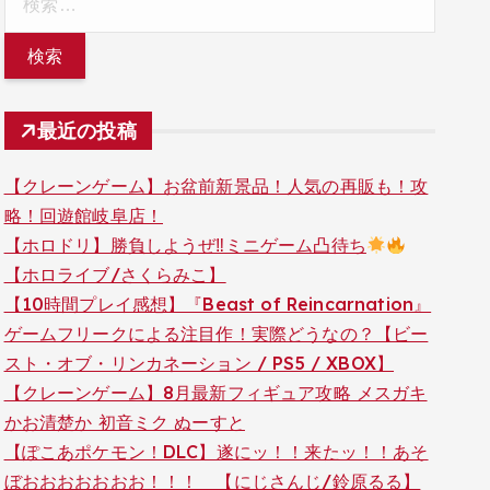
索:
最近の投稿
【クレーンゲーム】お盆前新景品！人気の再販も！攻
略！回遊館岐阜店！
【ホロドリ】勝負しようぜ‼ミニゲーム凸待ち
【ホロライブ/さくらみこ】
【10時間プレイ感想】『Beast of Reincarnation』
ゲームフリークによる注目作！実際どうなの？【ビー
スト・オブ・リンカネーション / PS5 / XBOX】
【クレーンゲーム】8月最新フィギュア攻略 メスガキ
かお清楚か 初音ミク ぬーすと
【ぽこあポケモン！DLC】遂にッ！！来たッ！！あそ
ぼおおおおおおお！！！ 【にじさんじ/鈴原るる】