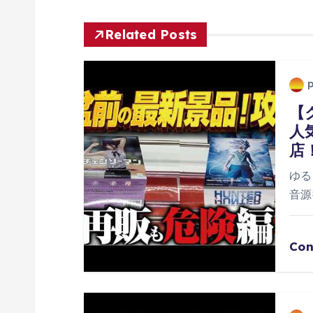
ビ
Related Posts
ゲ
ー
【
人
シ
店
ョ
ゆる
音源
ン
Con