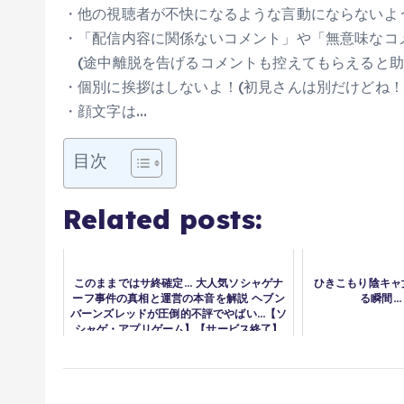
・他の視聴者が不快になるような言動にならないよ
・「配信内容に関係ないコメント」や「無意味なコ
(途中離脱を告げるコメントも控えてもらえると助
・個別に挨拶はしないよ！(初見さんは別だけどね！
・顔文字は…
目次
Related posts:
このままではサ終確定… 大人気ソシャゲナ
ひきこもり陰キャ
ーフ事件の真相と運営の本音を解説 ヘブン
る瞬間…！
バーンズレッドが圧倒的不評でやばい…【ソ
シャゲ・アプリゲーム】【サービス終了】
【ヘブバン】【スマホRPG】