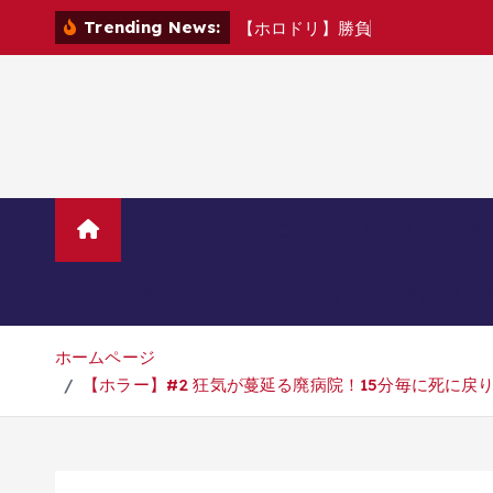
コ
Trending News:
【
ホ
ロ
ド
リ
】
勝
負
し
よ
う
ぜ
‼
ミ
ニ
ン
テ
ン
ツ
へ
移
動
ホーム
TVニューストレンド
マ
美容・ダイエット・健康
旅行・グル
ホームページ
【ホラー】#2 狂気が蔓延る廃病院！15分毎に死に戻りを繰