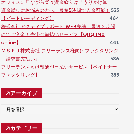
オフィスに居ながら楽々資金繰りは「うりかけ堂」
資金繰りにお悩みの方へ、最短5時間で入金可能！
533
【ビートレーディング】
464
株式会社アクティブサポート WEB完結 最速２時間
にてご入金！売掛金前払いサービス【QuQuMo
online】
441
ＭＳＦＪ株式会社 フリーランス様向けファクタリング
「請求書先払い」
386
フリーランス向け報酬即日払いサービス【ペイトナー
ファクタリング】
355
アーカイブ
ア
ー
カ
カテゴリー
イ