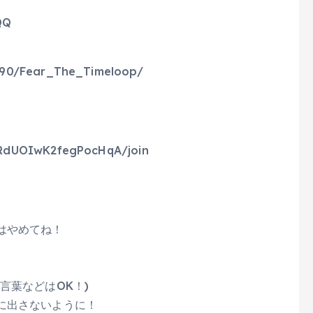
QQ
090/Fear_The_Timeloop/
RdUOIwK2fegPocHqA/join
はやめてね！
言葉などはOK！)
に出さないように！