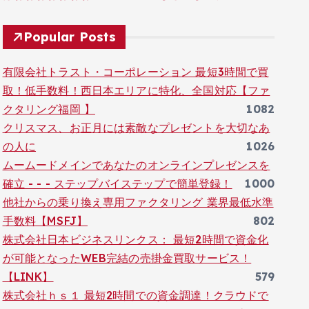
Popular Posts
有限会社トラスト・コーポレーション 最短3時間で買
取！低手数料！西日本エリアに特化、全国対応【ファ
クタリング福岡 】
1082
クリスマス、お正月には素敵なプレゼントを大切なあ
の人に
1026
ムームードメインであなたのオンラインプレゼンスを
確立 - - - ステップバイステップで簡単登録！
1000
他社からの乗り換え専用ファクタリング 業界最低水準
手数料【MSFJ】
802
株式会社日本ビジネスリンクス： 最短2時間で資金化
が可能となったWEB完結の売掛金買取サービス！
【LINK】
579
株式会社ｈｓ１ 最短2時間での資金調達！クラウドで