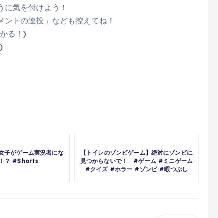
うに気を付けよう！
メントの連投」なども控えてね！
かる！)
)
女子がゲーム実況者にな
【トイレのゾンビゲーム】絶対にゾンビに
？ #Shorts
見つからないで！ #ゲーム #ミニゲーム
#クイズ #ホラー #ゾンビ #暇つぶし