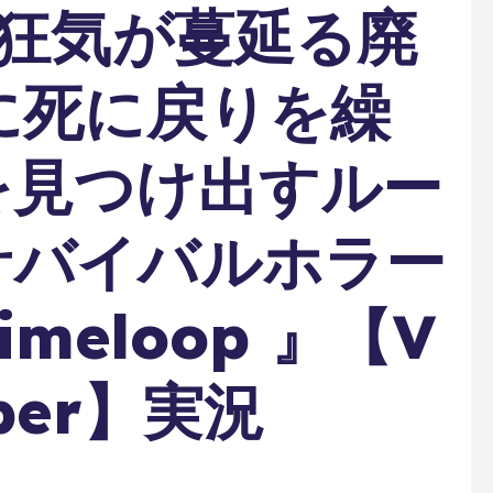
 狂気が蔓延る廃
に死に戻りを繰
を見つけ出すルー
サバイバルホラー
Timeloop 』【V
ber】実況