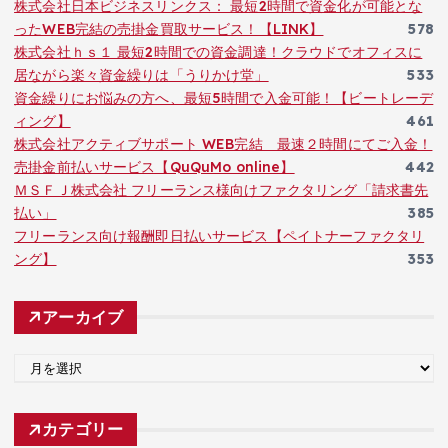
株式会社日本ビジネスリンクス： 最短2時間で資金化が可能とな
ったWEB完結の売掛金買取サービス！【LINK】
578
株式会社ｈｓ１ 最短2時間での資金調達！クラウドでオフィスに
居ながら楽々資金繰りは「うりかけ堂」
533
資金繰りにお悩みの方へ、最短5時間で入金可能！【ビートレーデ
ィング】
461
株式会社アクティブサポート WEB完結 最速２時間にてご入金！
売掛金前払いサービス【QuQuMo online】
442
ＭＳＦＪ株式会社 フリーランス様向けファクタリング「請求書先
払い」
385
フリーランス向け報酬即日払いサービス【ペイトナーファクタリ
ング】
353
アーカイブ
ア
ー
カ
カテゴリー
イ