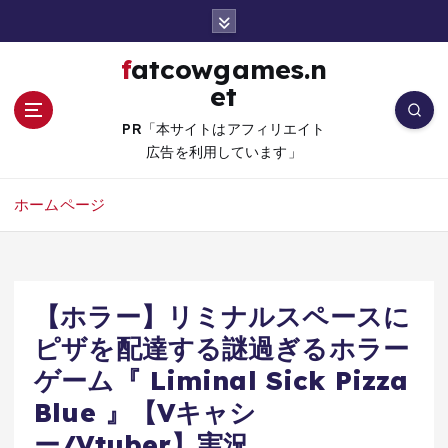
コ
ン
テ
fatcowgames.n
ン
et
ツ
へ
PR「本サイトはアフィリエイト
移
広告を利用しています」
動
ホームページ
【ホラー】リミナルスペースに
ピザを配達する謎過ぎるホラー
ゲーム『 Liminal Sick Pizza
Blue 』【Vキャシ
ー/Vtuber】実況