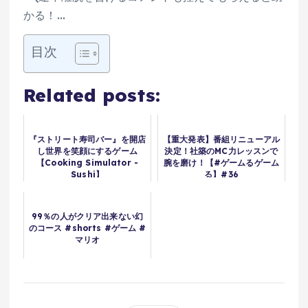
かる！…
目次
Related posts:
『ストリート寿司バー』を開店
【重大発表】番組リニューアル
し世界を笑顔にするゲーム
決定！社築のMC力レッスンで
【Cooking Simulator -
腕を磨け！【#ゲームるゲーム
Sushi】
る】#36
99％の人がクリア出来ない幻
のコース #shorts #ゲーム #
マリオ