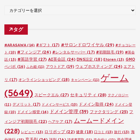
ブ
カ
テ
ゴ
タグ
リ
ー
#サロンドロワイヤル
(29)
#ARASAWA
(14)
#ギフト
(17)
#チョコレー
#フィンジア
(24)
#レンタルサーバー
(17)
#初期脱毛
(19)
ト
(10)
#英会
#英語学習
(27)
AI英会話
(24)
DNS設定
(18)
GMO
話
(13)
Etoren
(13)
ウェブホスティング
(24)
ペパボ
(16)
アウトドア
(19)
エアト
ふわ姫
(11)
ゲーム
リ
(17)
オンラインショッピング
(18)
キャンペーン
(11)
(5649)
セキュリティ
(28)
スピークエル
(27)
テクノロジー
ドメイン取得
(24)
デメリット
(17)
(11)
ドメインサービス
(10)
ドメイン登
ドメイン管理
(39)
ファクタリング
(25)
フ
ドメイン移管
(14)
録
(10)
ムームードメイン
ィンジア初期脱毛
(22)
ヘアケア
(17)
(228)
ロリポップ
(22)
健康
(18)
海
レビュー
(13)
口コミ
(13)
旅行
(13)
育毛剤
(24)
外旅行
(15)
評判
(16)
資金調達
請求書買取
(11)
資金繰り
(12)