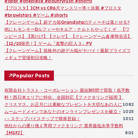
#opbr #onepiece #bountyrush #shorts
【ブロスタ】ICM vs CR6月マンスリー準々決勝 #ブロスタ
#brawlstars #ゲーム #shorts
【クレーンゲーム】超デカ箱Grandistaのティーチは落とせる‼︎
他にもモンキーDルフィーやキルア・ナルトもやってくぞ 【ワ
ンピース】【黒ひげ】【クレゲ】 【クレーンゲーム倉庫熊谷店】
【12/10発売！】ゲーム『進撃の巨人３』PV
【クレーンゲーム】規格外の超デカ箱がヤバイ！最新プライズフ
ィギュア登場初日攻略！
Popular Posts
有限会社トラスト・コーポレーション 最短3時間で買取！低手数
料！西日本エリアに特化、全国対応【ファクタリング福岡 】
クリスマス、お正月には素敵なプレゼントを大切なあの人に
1082
ムームードメインであなたのオンラインプレゼンスを確立 -
1025
- - ステップバイステップで簡単登録！
1011
他社からの乗り換え専用ファクタリング 業界最低水準手数料
【MSFJ】
801