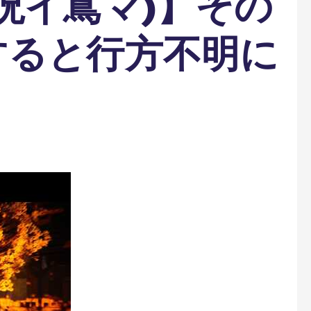
呪イ嶌マ)】その
すると行方不明に