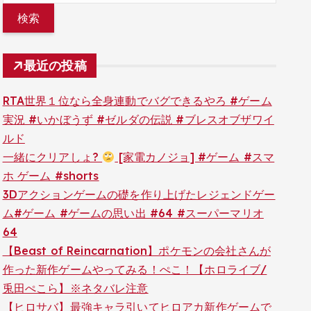
最近の投稿
RTA世界１位なら全身連動でバグできるやろ #ゲーム
実況 #いかぼうず #ゼルダの伝説 #ブレスオブザワイ
ルド
一緒にクリアしょ?
[家電カノジョ] #ゲーム #スマ
ホ ゲーム #shorts
3Dアクションゲームの礎を作り上げたレジェンドゲー
ム#ゲーム #ゲームの思い出 #64 #スーパーマリオ
64
【Beast of Reincarnation】ポケモンの会社さんが
作った新作ゲームやってみる！ぺこ！【ホロライブ/
兎田ぺこら】※ネタバレ注意
【ヒロサバ】最強キャラ引いてヒロアカ新作ゲームで