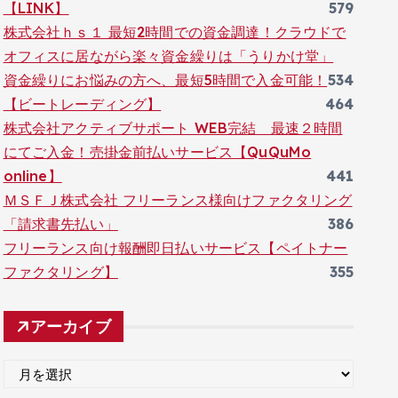
【LINK】
579
株式会社ｈｓ１ 最短2時間での資金調達！クラウドで
オフィスに居ながら楽々資金繰りは「うりかけ堂」
資金繰りにお悩みの方へ、最短5時間で入金可能！
534
【ビートレーディング】
464
株式会社アクティブサポート WEB完結 最速２時間
にてご入金！売掛金前払いサービス【QuQuMo
online】
441
ＭＳＦＪ株式会社 フリーランス様向けファクタリング
「請求書先払い」
386
フリーランス向け報酬即日払いサービス【ペイトナー
ファクタリング】
355
アーカイブ
ア
ー