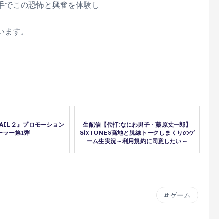
手でこの恐怖と興奮を体験し
います。
 TAIL２』プロモーション
生配信【代打:なにわ男子・藤原丈一郎】
ーラー第1弾
SixTONES髙地と脱線トークしまくりのゲ
ーム生実況～利用規約に同意したい～
ゲーム