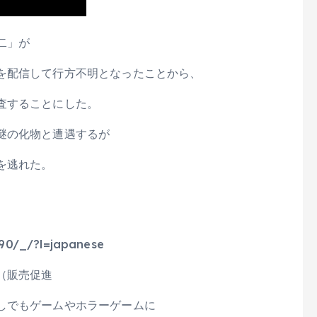
二」が
を配信して行方不明となったことから、
査することにした。
謎の化物と遭遇するが
を逃れた。
90/_/?l=japanese
（販売促進
しでもゲームやホラーゲームに