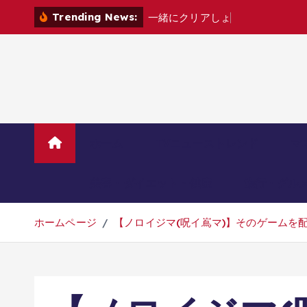
コ
Trending News:
一
緒
に
ク
リ
ア
し
ょ
?
[
家
電
カ
ノ
ン
テ
ン
ツ
へ
移
動
ホーム
TVニューストレンド
マ
美容・ダイエット・健康
旅行・グル
ホームページ
【ノロイジマ(呪イ嶌マ)】そのゲームを