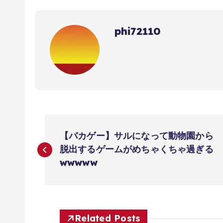
phi72110
投
【バカゲー】サルになって動物園から
稿
脱出するゲームがめちゃくちゃ過ぎる
wwwww
ナ
ビ
Related Posts