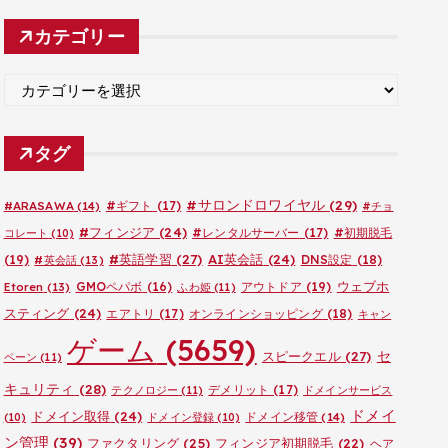
カ
カテゴリー
イ
ブ
カ
テ
ゴ
タグ
リ
ー
#サロンドロワイヤル
(29)
#ARASAWA
(14)
#ギフト
(17)
#チョ
#フィンジア
(24)
#レンタルサーバー
(17)
#初期脱毛
コレート
(10)
#英語学習
(27)
AI英会話
(24)
(19)
DNS設定
(18)
#英会話
(13)
ウェブホ
GMOペパボ
(16)
アウトドア
(19)
Etoren
(13)
ふわ姫
(11)
スティング
(24)
エアトリ
(17)
オンラインショッピング
(18)
キャン
ゲーム
(5659)
セ
スピークエル
(27)
ペーン
(11)
キュリティ
(28)
デメリット
(17)
テクノロジー
(11)
ドメインサービス
ドメイ
ドメイン取得
(24)
ドメイン移管
(14)
(10)
ドメイン登録
(10)
ン管理
(39)
ファクタリング
(25)
フィンジア初期脱毛
(22)
ヘア