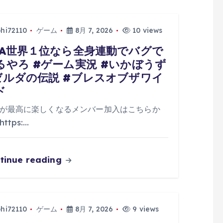
phi72110
ゲーム
8月 7, 2026
10 views
TA世界１位なら全身連動でバグで
るやろ #ゲーム実況 #いかぼうず
ゼルダの伝説 #ブレスオブザワイ
ド
が最高に楽しくなるメンバー加入はこちらか
ttps:…
tinue reading
phi72110
ゲーム
8月 7, 2026
9 views