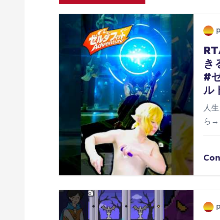
ゲ
ー
R
き
シ
#
ル
ョ
人生
ン
ら→h
Con