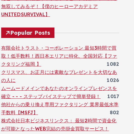
無双してみるぞ！【僕のヒーローアカデミア
UNITEDSURVIVAL】
Popular Posts
有限会社トラスト・コーポレーション 最短3時間で買
取！低手数料！西日本エリアに特化、全国対応【ファ
クタリング福岡 】
1082
クリスマス、お正月には素敵なプレゼントを大切なあ
の人に
1026
ムームードメインであなたのオンラインプレゼンスを
確立 - - - ステップバイステップで簡単登録！
1017
他社からの乗り換え専用ファクタリング 業界最低水準
手数料【MSFJ】
802
株式会社日本ビジネスリンクス： 最短2時間で資金化
が可能となったWEB完結の売掛金買取サービス！