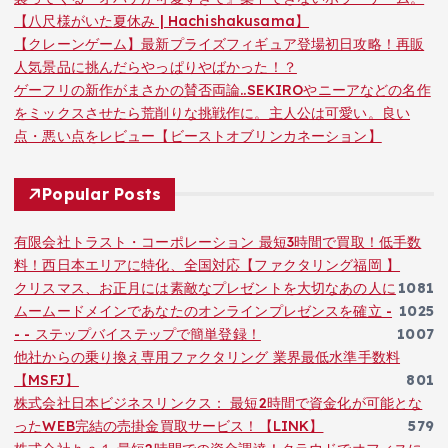
【八尺様がいた夏休み | Hachishakusama】
【クレーンゲーム】最新プライズフィギュア登場初日攻略！再販
人気景品に挑んだらやっぱりやばかった！？
ゲーフリの新作がまさかの賛否両論..SEKIROやニーアなどの名作
をミックスさせたら荒削りな挑戦作に。主人公は可愛い。良い
点・悪い点をレビュー【ビーストオブリンカネーション】
Popular Posts
有限会社トラスト・コーポレーション 最短3時間で買取！低手数
料！西日本エリアに特化、全国対応【ファクタリング福岡 】
クリスマス、お正月には素敵なプレゼントを大切なあの人に
1081
ムームードメインであなたのオンラインプレゼンスを確立 -
1025
- - ステップバイステップで簡単登録！
1007
他社からの乗り換え専用ファクタリング 業界最低水準手数料
【MSFJ】
801
株式会社日本ビジネスリンクス： 最短2時間で資金化が可能とな
ったWEB完結の売掛金買取サービス！【LINK】
579