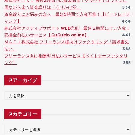
株式会社ｈｓ１ 最短2時間での資金調達！クラウドでオフィスに
居ながら楽々資金繰りは「うりかけ堂」
534
資金繰りにお悩みの方へ、最短5時間で入金可能！【ビートレーデ
ィング】
464
株式会社アクティブサポート WEB完結 最速２時間にてご入金！
売掛金前払いサービス【QuQuMo online】
441
ＭＳＦＪ株式会社 フリーランス様向けファクタリング「請求書先
払い」
386
フリーランス向け報酬即日払いサービス【ペイトナーファクタリ
ング】
355
アーカイブ
ア
ー
カ
カテゴリー
イ
ブ
カ