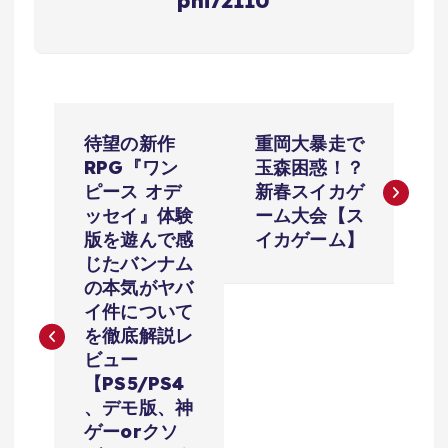
phi72110
投
待望の新作
重岡大暴走で
稿
RPG『ワン
玉森困惑！？
ピース オデ
新春スイカゲ
ナ
ッセイ』体験
ーム大会【ス
版を遊んで感
イカゲーム】
ビ
じたバンナム
の本気がヤバ
ゲ
イ件について
を徹底解説レ
ー
ビュー
【PS5/PS4
シ
、デモ版、神
ゲーorクソ