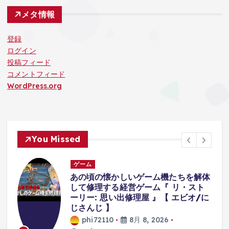
メタ情報
登録
ログイン
投稿フィード
コメントフィード
WordPress.org
You Missed
ゲーム
を解体
襲ってくる『オバケが可愛すぎて』集
スト
中できないホラーゲーム。【八尺様が
オ/に
いた夏休み | Hachishakusama】
phi72110
8月 8, 2026
7 views
3