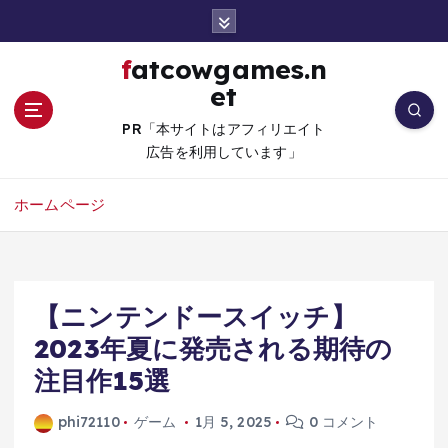
コ
ン
テ
fatcowgames.n
ン
et
ツ
へ
PR「本サイトはアフィリエイト
移
広告を利用しています」
動
ホームページ
【ニンテンドースイッチ】
2023年夏に発売される期待の
注目作15選
phi72110
ゲーム
1月 5, 2025
0 コメント