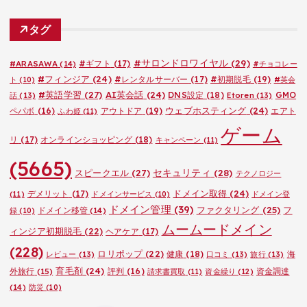
テ
ゴ
タグ
リ
ー
#サロンドロワイヤル
(29)
#ARASAWA
(14)
#ギフト
(17)
#チョコレー
#フィンジア
(24)
#レンタルサーバー
(17)
#初期脱毛
(19)
ト
(10)
#英会
#英語学習
(27)
AI英会話
(24)
DNS設定
(18)
GMO
話
(13)
Etoren
(13)
ウェブホスティング
(24)
ペパボ
(16)
アウトドア
(19)
エアト
ふわ姫
(11)
ゲーム
リ
(17)
オンラインショッピング
(18)
キャンペーン
(11)
(5665)
セキュリティ
(28)
スピークエル
(27)
テクノロジー
ドメイン取得
(24)
デメリット
(17)
(11)
ドメインサービス
(10)
ドメイン登
ドメイン管理
(39)
ファクタリング
(25)
フ
ドメイン移管
(14)
録
(10)
ムームードメイン
ィンジア初期脱毛
(22)
ヘアケア
(17)
(228)
ロリポップ
(22)
健康
(18)
海
レビュー
(13)
口コミ
(13)
旅行
(13)
育毛剤
(24)
外旅行
(15)
評判
(16)
資金調達
請求書買取
(11)
資金繰り
(12)
(14)
防災
(10)