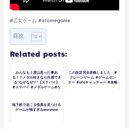
#乙女ゲーム #otomegame
目次
Related posts:
みんなも１度は思った事あ
この設定完全攻略しました #
る！？メダル好きなら共感でき
クレーンゲーム #ゲームセン
る"なぜなぜ？"【ステバイ】
ター #ufoキャッチャー #攻略
#ステバイ #メダルゲーム#な
ぜなぜ
地下鉄で起こる怪異を見つける
ゲームが怖すぎるwwwww