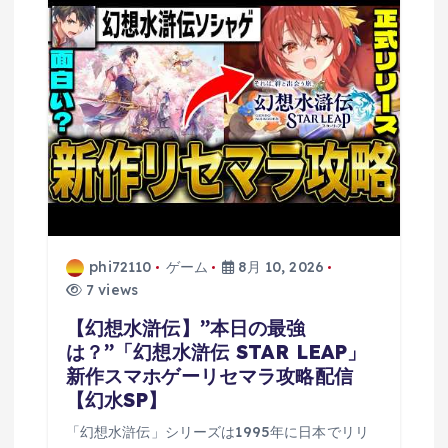
phi72110
ゲーム
8月 10, 2026
7 views
【幻想水滸伝】”本日の最強
は？”「幻想水滸伝 STAR LEAP」
新作スマホゲーリセマラ攻略配信
【幻水SP】
「幻想水滸伝」シリーズは1995年に日本でリリ