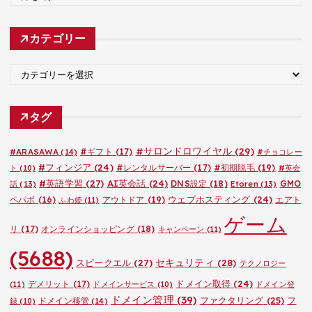
ー
カ
カテゴリー
イ
ブ
カ
テ
ゴ
タグ
リ
ー
#サロンドロワイヤル
(29)
#ARASAWA
(14)
#ギフト
(17)
#チョコレー
#フィンジア
(24)
#レンタルサーバー
(17)
#初期脱毛
(19)
ト
(10)
#英会
#英語学習
(27)
AI英会話
(24)
DNS設定
(18)
GMO
話
(13)
Etoren
(13)
ウェブホスティング
(24)
ペパボ
(16)
アウトドア
(19)
エアト
ふわ姫
(11)
ゲーム
リ
(17)
オンラインショッピング
(18)
キャンペーン
(11)
(5688)
セキュリティ
(28)
スピークエル
(27)
テクノロジー
ドメイン取得
(24)
デメリット
(17)
(11)
ドメインサービス
(10)
ドメイン登
ドメイン管理
(39)
ファクタリング
(25)
フ
ドメイン移管
(14)
録
(10)