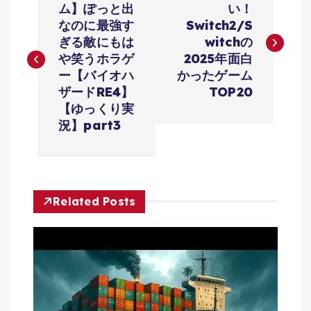
稿
ム】ぽっと出
い！
なのに最強す
Switch2/S
ナ
ぎる敵にもは
witchの
や笑うホラゲ
2025年面白
ビ
ー【バイオハ
かったゲーム
ザードRE4】
TOP20
ゲ
【ゆっくり実
況】part3
ー
シ
Related Posts
ョ
ン