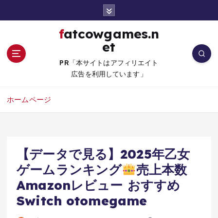
コ
ン
テ
fatcowgames.n
ン
et
ツ
へ
PR「本サイトはアフィリエイト
移
広告を利用しています」
動
ホームページ
【データで見る】2025年乙女
ゲームランキング
売上本数
Amazonレビュー おすすめ
Switch otomegame