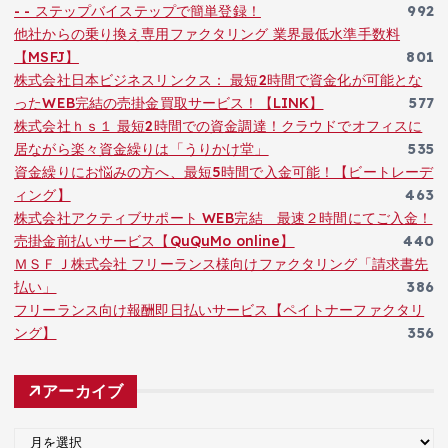
- - ステップバイステップで簡単登録！
992
他社からの乗り換え専用ファクタリング 業界最低水準手数料
【MSFJ】
801
株式会社日本ビジネスリンクス： 最短2時間で資金化が可能とな
ったWEB完結の売掛金買取サービス！【LINK】
577
株式会社ｈｓ１ 最短2時間での資金調達！クラウドでオフィスに
居ながら楽々資金繰りは「うりかけ堂」
535
資金繰りにお悩みの方へ、最短5時間で入金可能！【ビートレーデ
ィング】
463
株式会社アクティブサポート WEB完結 最速２時間にてご入金！
売掛金前払いサービス【QuQuMo online】
440
ＭＳＦＪ株式会社 フリーランス様向けファクタリング「請求書先
払い」
386
フリーランス向け報酬即日払いサービス【ペイトナーファクタリ
ング】
356
アーカイブ
ア