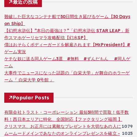
最近の投稿
難破した巨大なコンテナ船で30日間生き延びるゲーム【30 Days
on Ship】
【幻想水滸伝】”本日の最強は？”「幻想水滸伝 STAR LEAP」新
作スマホゲーリセマラ攻略配信【幻水SP】
僕はおそらくボディーガードを解雇されます【Mr.President】#
ゲーム実況
ケチな奴に送る同人ゲーム3選 #無料 #ずんだもん #同人ゲ
ーム
大事件でニュースになった話題の「白栄大学」が舞台のホラーゲ
ーム『 白栄大学 0号館 』
Popular Posts
有限会社トラスト・コーポレーション 最短3時間で買取！低手数
料！西日本エリアに特化、全国対応【ファクタリング福岡 】
クリスマス、お正月には素敵なプレゼントを大切なあの人に
1079
ムームードメインであなたのオンラインプレゼンスを確立 -
1025