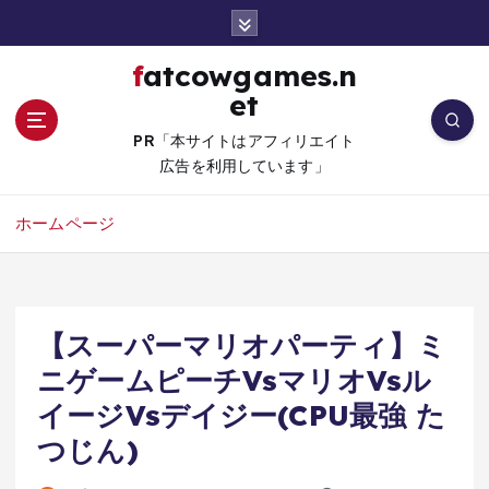
コ
ン
テ
fatcowgames.n
ン
et
ツ
へ
PR「本サイトはアフィリエイト
移
広告を利用しています」
動
ホームページ
【スーパーマリオパーティ】ミ
ニゲームピーチVsマリオVsル
イージVsデイジー(CPU最強 た
つじん)