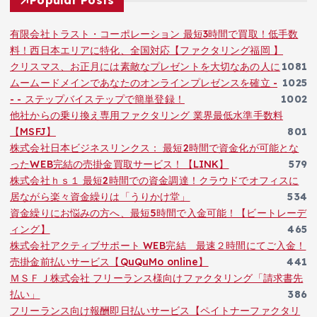
Popular Posts
有限会社トラスト・コーポレーション 最短3時間で買取！低手数
料！西日本エリアに特化、全国対応【ファクタリング福岡 】
クリスマス、お正月には素敵なプレゼントを大切なあの人に
1081
ムームードメインであなたのオンラインプレゼンスを確立 -
1025
- - ステップバイステップで簡単登録！
1002
他社からの乗り換え専用ファクタリング 業界最低水準手数料
【MSFJ】
801
株式会社日本ビジネスリンクス： 最短2時間で資金化が可能とな
ったWEB完結の売掛金買取サービス！【LINK】
579
株式会社ｈｓ１ 最短2時間での資金調達！クラウドでオフィスに
居ながら楽々資金繰りは「うりかけ堂」
534
資金繰りにお悩みの方へ、最短5時間で入金可能！【ビートレーデ
ィング】
465
株式会社アクティブサポート WEB完結 最速２時間にてご入金！
売掛金前払いサービス【QuQuMo online】
441
ＭＳＦＪ株式会社 フリーランス様向けファクタリング「請求書先
払い」
386
フリーランス向け報酬即日払いサービス【ペイトナーファクタリ