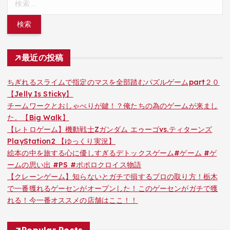
索:
最近の投稿
ちぎれるスライムで指定のマスを全部踏むパズルゲームpart２０
【Jelly Is Sticky】
チームワークとおしゃべりが鍵！？俺たちの為のゲームが来まし
た。【Big Walk】
【レトロゲーム】機動戦士Zガンダム エゥーゴvs.ティターンズ
PlayStation2 【ゆっくり実況】
絵本の中を旅する心に優しすぎるデトックスゲーム#ゲーム #ゲ
ームの思い出 #PS #ポポロクロイス物語
【クレーンゲーム】知らないとガチで損するプロの取り方！栃木
で一番獲れるゲーセンがオープンした！このゲーセンがガチで獲
れる！今一番オススメの店舗はここ！！