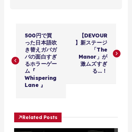
投
500円で買
【DEVOUR
稿
った日本語吹
】新ステージ
き替えガバガ
「The
ナ
バの面白すぎ
Manor」が
るホラーゲー
激ムズすぎ
ビ
ム『
る…！
Whispering
ゲ
Lane 』
ー
シ
Related Posts
ョ