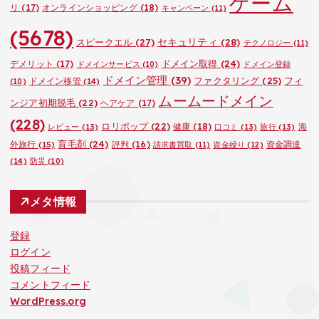
ゲーム
リ
(17)
オンラインショッピング
(18)
キャンペーン
(11)
(5678)
セキュリティ
(28)
スピークエル
(27)
テクノロジー
(11)
ドメイン取得
(24)
デメリット
(17)
ドメインサービス
(10)
ドメイン登録
ドメイン管理
(39)
ファクタリング
(25)
フィ
ドメイン移管
(14)
(10)
ムームードメイン
ンジア初期脱毛
(22)
ヘアケア
(17)
(228)
ロリポップ
(22)
健康
(18)
海
レビュー
(13)
口コミ
(13)
旅行
(13)
育毛剤
(24)
外旅行
(15)
評判
(16)
資金調達
請求書買取
(11)
資金繰り
(12)
(14)
防災
(10)
メタ情報
登録
ログイン
投稿フィード
コメントフィード
WordPress.org