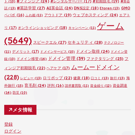
#フィンジア
(24)
#レンタルサーバー
(17)
#初期脱毛
(19)
ト
(10)
#英会
#英語学習
(27)
AI英会話
(24)
DNS設定
(18)
GMO
話
(13)
Etoren
(13)
ウェブホスティング
(24)
ペパボ
(16)
アウトドア
(19)
エアト
ふわ姫
(11)
ゲーム
リ
(17)
オンラインショッピング
(18)
キャンペーン
(11)
(5649)
セキュリティ
(28)
スピークエル
(27)
テクノロジー
ドメイン取得
(24)
デメリット
(17)
(11)
ドメインサービス
(10)
ドメイン登
ドメイン管理
(39)
ファクタリング
(25)
フ
ドメイン移管
(14)
録
(10)
ムームードメイン
ィンジア初期脱毛
(22)
ヘアケア
(17)
(228)
ロリポップ
(22)
健康
(18)
海
レビュー
(13)
口コミ
(13)
旅行
(13)
育毛剤
(24)
外旅行
(15)
評判
(16)
資金調達
請求書買取
(11)
資金繰り
(12)
(14)
防災
(10)
メタ情報
登録
ログイン