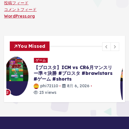
投稿フィード
コメントフィード
WordPress.org
You Missed
ゲーム
リ
【クレーンゲーム】超デカ箱
s
Grandistaのティーチは落とせる‼︎他
にもモンキーDルフィーやキルア・ナ
ルトもやってくぞ 【ワンピース】
【黒ひげ】【クレゲ】 【クレーンゲ
ーム倉庫熊谷店】
phi72110
8月 6, 2026
10 views
3