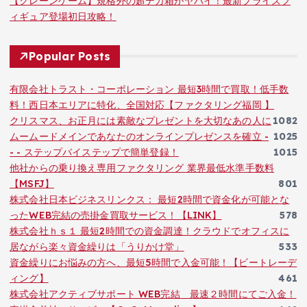
【クレーンゲーム】規格外の超デカ箱がヤバイ！最新プライズフ
ィギュア登場初日攻略！
Popular Posts
有限会社トラスト・コーポレーション 最短3時間で買取！低手数
料！西日本エリアに特化、全国対応【ファクタリング福岡 】
クリスマス、お正月には素敵なプレゼントを大切なあの人に
1082
ムームードメインであなたのオンラインプレゼンスを確立 -
1025
- - ステップバイステップで簡単登録！
1015
他社からの乗り換え専用ファクタリング 業界最低水準手数料
【MSFJ】
801
株式会社日本ビジネスリンクス： 最短2時間で資金化が可能とな
ったWEB完結の売掛金買取サービス！【LINK】
578
株式会社ｈｓ１ 最短2時間での資金調達！クラウドでオフィスに
居ながら楽々資金繰りは「うりかけ堂」
533
資金繰りにお悩みの方へ、最短5時間で入金可能！【ビートレーデ
ィング】
461
株式会社アクティブサポート WEB完結 最速２時間にてご入金！