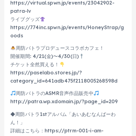
https://virtual.spwn.jp/events/23042902-
patra-lv
ライブグッズ
https://774inc.spwn.jp/events/HoneyStrap/g
oods
周防パトラプロデュースコラボカフェ！
開催期間: 4/21(金)〜4/30(日)
チケット全然買える！
https://paselabo.stores.jp/?
category_id=641adb475f2118005268598d
周防パトラのASMR音声作品販売中
http://patra.wp.xdomain.jp/?page_id=209
◆周防パトラ1stアルバム「あいあむなんばーわ
ん！」
詳細はこちら：https://ptrm-001-i-am-