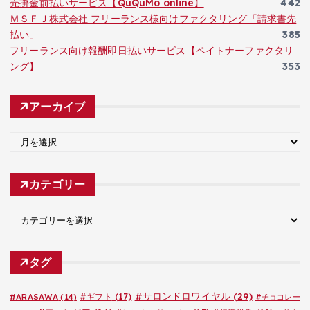
売掛金前払いサービス【QuQuMo online】
442
ＭＳＦＪ株式会社 フリーランス様向けファクタリング「請求書先
払い」
385
フリーランス向け報酬即日払いサービス【ペイトナーファクタリ
ング】
353
アーカイブ
ア
ー
カ
カテゴリー
イ
ブ
カ
テ
ゴ
タグ
リ
ー
#サロンドロワイヤル
(29)
#ARASAWA
(14)
#ギフト
(17)
#チョコレー