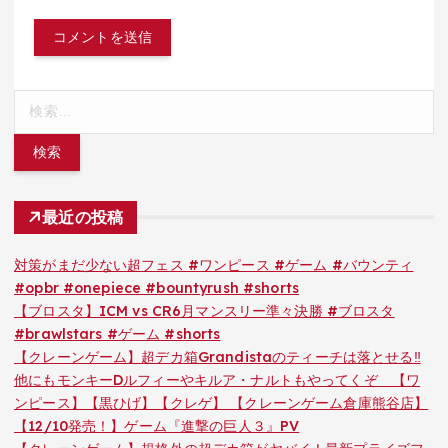
検
索:
最近の投稿
対策がまだ少ない超フェス #ワンピース #ゲーム #バウンティ
#opbr #onepiece #bountyrush #shorts
【ブロスタ】ICM vs CR6月マンスリー準々決勝 #ブロスタ
#brawlstars #ゲーム #shorts
【クレーンゲーム】超デカ箱Grandistaのティーチは落とせる‼︎
他にもモンキーDルフィーやキルア・ナルトもやってくぞ 【ワ
ンピース】【黒ひげ】【クレゲ】 【クレーンゲーム倉庫熊谷店】
【12/10発売！】ゲーム『進撃の巨人３』PV