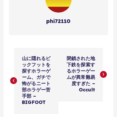
phi72110
投
山に隠れるビ
閉鎖された地
稿
ックフットを
下鉄を探索す
探すホラーゲ
るホラーゲー
ナ
ーム、ガチで
ムが異常難易
怖がるニート
度すぎた –
ビ
部ホラゲー苦
Occult
手部 –
ゲ
BIGFOOT