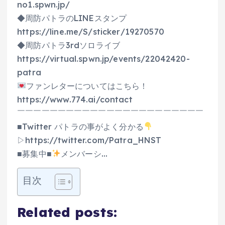
no1.spwn.jp/
◆周防パトラのLINEスタンプ
https://line.me/S/sticker/19270570
◆周防パトラ3rdソロライブ
https://virtual.spwn.jp/events/22042420-
patra
ファンレターについてはこちら！
https://www.774.ai/contact
￣￣￣￣￣￣￣￣￣￣￣￣￣￣￣￣￣￣￣￣￣￣￣
■Twitter パトラの事がよく分かる
▷https://twitter.com/Patra_HNST
■募集中■
メンバーシ…
目次
Related posts: