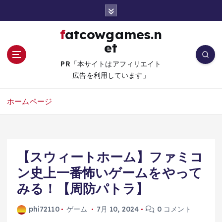
コ
ン
テ
fatcowgames.n
ン
et
ツ
へ
PR「本サイトはアフィリエイト
移
広告を利用しています」
動
ホームページ
【スウィートホーム】ファミコ
ン史上一番怖いゲームをやって
みる！【周防パトラ】
phi72110
ゲーム
7月 10, 2024
0 コメント