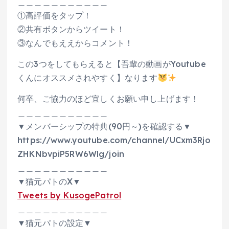
＿＿＿＿＿＿＿＿＿＿＿
①高評価をタップ！
②共有ボタンからツイート！
③なんでもええからコメント！
この3つをしてもらえると【吾輩の動画がYoutube
くんにオススメされやすく】なります
何卒、ご協力のほど宜しくお願い申し上げます！
＿＿＿＿＿＿＿＿＿＿＿
▼メンバーシップの特典(90円～)を確認する▼
https://www.youtube.com/channel/UCxm3Rjo
ZHKNbvpiP5RW6Wlg/join
＿＿＿＿＿＿＿＿＿＿＿
▼猫元パトのX▼
Tweets by KusogePatrol
＿＿＿＿＿＿＿＿＿＿＿
▼猫元パトの設定▼