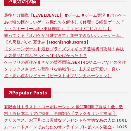
最近の投稿
最後だけ簡単【LEVELDEVIL】 #ゲーム #ゲーム実況 #バカゲー
あの頃の懐かしいゲーム機たちを解体して修理する経営ゲーム『
リ・ストーリー: 思い出修理屋 』【 エビオ/にじさんじ 】
襲ってくる『オバケが可愛すぎて』集中できないホラーゲーム。
【八尺様がいた夏休み | Hachishakusama】
【クレーンゲーム】最新プライズフィギュア登場初日攻略！再販
人気景品に挑んだらやっぱりやばかった！？
ゲーフリの新作がまさかの賛否両論..SEKIROやニーアなどの名作
をミックスさせたら荒削りな挑戦作に。主人公は可愛い。良い
点・悪い点をレビュー【ビーストオブリンカネーション】
Popular Posts
有限会社トラスト・コーポレーション 最短3時間で買取！低手数
料！西日本エリアに特化、全国対応【ファクタリング福岡 】
クリスマス、お正月には素敵なプレゼントを大切なあの人に
1081
ムームードメインであなたのオンラインプレゼンスを確立 -
1025