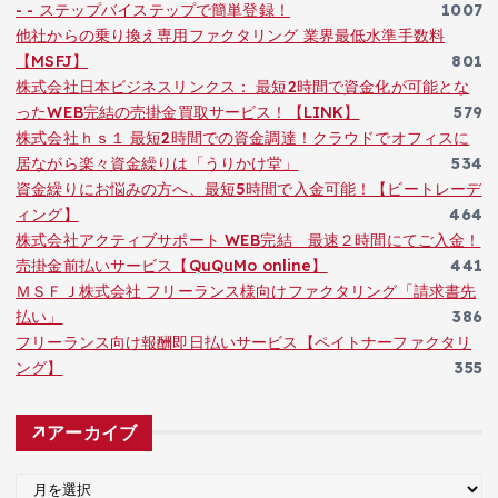
- - ステップバイステップで簡単登録！
1007
他社からの乗り換え専用ファクタリング 業界最低水準手数料
【MSFJ】
801
株式会社日本ビジネスリンクス： 最短2時間で資金化が可能とな
ったWEB完結の売掛金買取サービス！【LINK】
579
株式会社ｈｓ１ 最短2時間での資金調達！クラウドでオフィスに
居ながら楽々資金繰りは「うりかけ堂」
534
資金繰りにお悩みの方へ、最短5時間で入金可能！【ビートレーデ
ィング】
464
株式会社アクティブサポート WEB完結 最速２時間にてご入金！
売掛金前払いサービス【QuQuMo online】
441
ＭＳＦＪ株式会社 フリーランス様向けファクタリング「請求書先
払い」
386
フリーランス向け報酬即日払いサービス【ペイトナーファクタリ
ング】
355
アーカイブ
ア