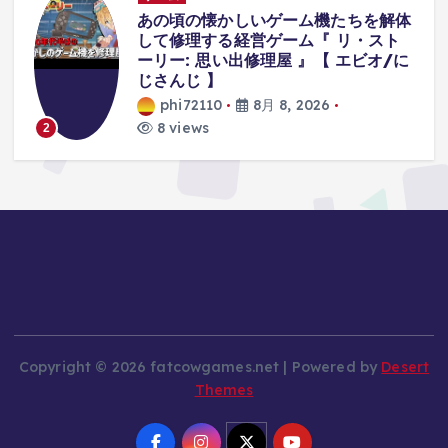
解体
襲ってくる『オバケが可愛すぎて』集
ト
中できないホラーゲーム。【八尺様が
/に
いた夏休み | Hachishakusama】
phi72110
8月 8, 2026
7 views
3
Copyright © 2026 fatcowgames.net | Powered by
Desert
Themes