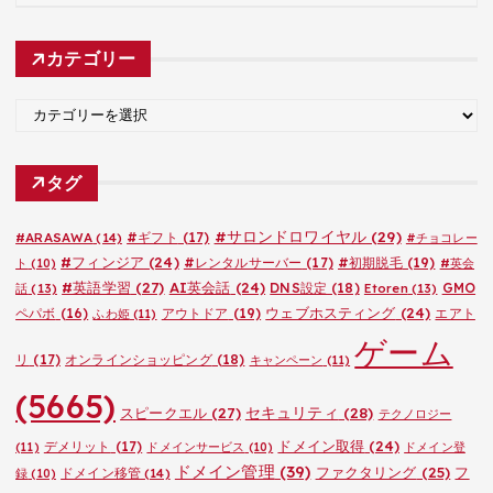
ー
カ
カテゴリー
イ
ブ
カ
テ
ゴ
タグ
リ
ー
#サロンドロワイヤル
(29)
#ARASAWA
(14)
#ギフト
(17)
#チョコレー
#フィンジア
(24)
#レンタルサーバー
(17)
#初期脱毛
(19)
ト
(10)
#英会
#英語学習
(27)
AI英会話
(24)
DNS設定
(18)
GMO
話
(13)
Etoren
(13)
ウェブホスティング
(24)
ペパボ
(16)
アウトドア
(19)
エアト
ふわ姫
(11)
ゲーム
リ
(17)
オンラインショッピング
(18)
キャンペーン
(11)
(5665)
セキュリティ
(28)
スピークエル
(27)
テクノロジー
ドメイン取得
(24)
デメリット
(17)
(11)
ドメインサービス
(10)
ドメイン登
ドメイン管理
(39)
ファクタリング
(25)
フ
ドメイン移管
(14)
録
(10)