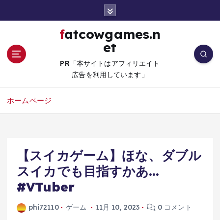
コ
ン
テ
fatcowgames.n
ン
et
ツ
へ
PR「本サイトはアフィリエイト
移
広告を利用しています」
動
ホームページ
【スイカゲーム】ほな、ダブル
スイカでも目指すかあ…
#VTuber
phi72110
ゲーム
11月 10, 2023
0 コメント