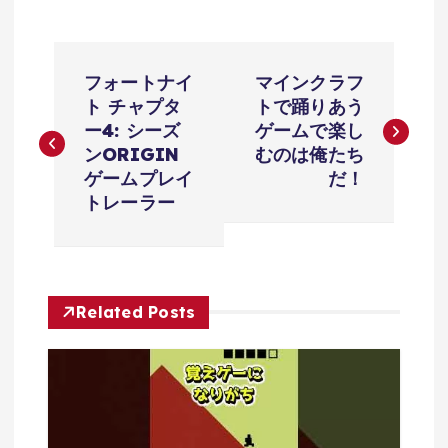
投
フォートナイ
マインクラフ
稿
ト チャプタ
トで踊りあう
ー4: シーズ
ゲームで楽し
ナ
ンORIGIN
むのは俺たち
ゲームプレイ
だ！
ビ
トレーラー
ゲ
ー
Related Posts
シ
ョ