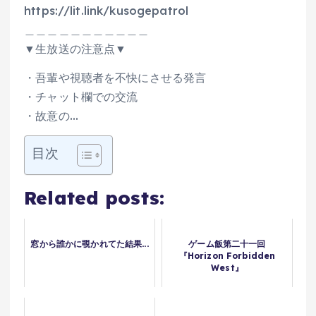
https://lit.link/kusogepatrol
＿＿＿＿＿＿＿＿＿＿＿
▼生放送の注意点▼
・吾輩や視聴者を不快にさせる発言
・チャット欄での交流
・故意の…
目次
Related posts:
窓から誰かに覗かれてた結果...
ゲーム飯第二十一回
『Horizon Forbidden
West』