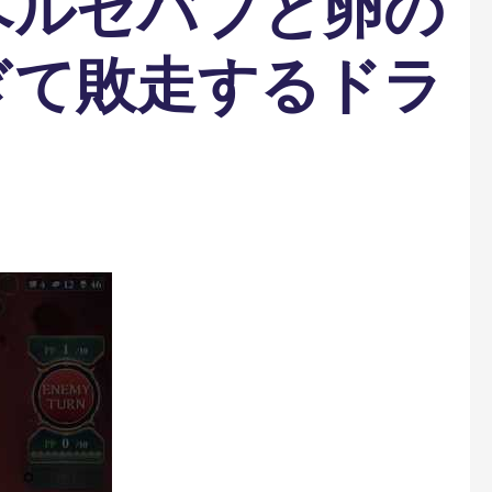
ベルゼバブと卵の
ぎて敗走するドラ