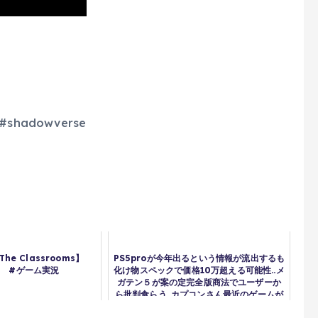
hadowverse
he Classrooms】
PS5proが今年出るという情報が流出するも
ts #ゲーム実況
化け物スペックで価格10万超える可能性..メ
ガテン５が案の定完全版商法でユーザーか
ら批判食らう..カプコンさん最近のゲームが
安すぎるから今後値上げすると発表