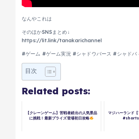
なんやこれは
そのほかSNSまとめ↓
https://lit.link/tanakarichannel
#ゲーム #ゲーム実況 #シャドウバース #シャドバ #s
目次
Related posts:
【クレーンゲーム】苦戦者続出の人気景品
マジハーランド【T
に挑戦！最新プライズ登場初日攻略
#shor