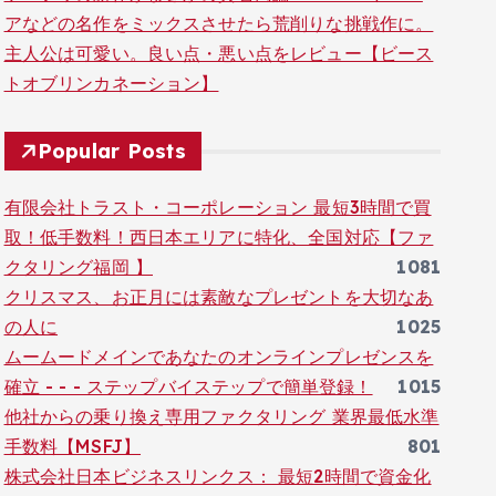
アなどの名作をミックスさせたら荒削りな挑戦作に。
主人公は可愛い。良い点・悪い点をレビュー【ビース
トオブリンカネーション】
Popular Posts
有限会社トラスト・コーポレーション 最短3時間で買
取！低手数料！西日本エリアに特化、全国対応【ファ
クタリング福岡 】
1081
クリスマス、お正月には素敵なプレゼントを大切なあ
の人に
1025
ムームードメインであなたのオンラインプレゼンスを
確立 - - - ステップバイステップで簡単登録！
1015
他社からの乗り換え専用ファクタリング 業界最低水準
手数料【MSFJ】
801
株式会社日本ビジネスリンクス： 最短2時間で資金化