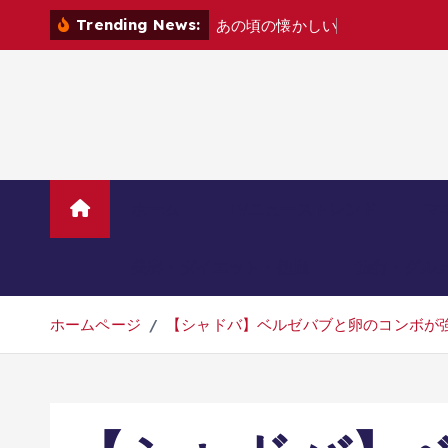
コ
Trending News:
あ
の
頃
の
懐
か
し
い
ゲ
ー
ム
機
た
ち
を
ン
テ
ン
ツ
へ
移
動
ホーム
TVニューストレンド
マ
美容・ダイエット・健康
旅行・グル
ホームページ
【シャドバ】ベルゼバブと卵のコンボが