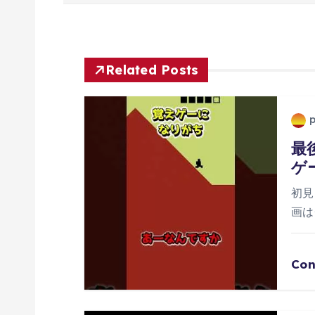
ナ
ビ
Related Posts
ゲ
ー
最
ゲ
シ
初見
ョ
画は
ン
Con