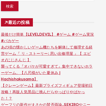
最近の投稿
最後だけ簡単【LEVELDEVIL】 #ゲーム #ゲーム実況
#バカゲー
あの頃の懐かしいゲーム機たちを解体して修理する経
営ゲーム『 リ・ストーリー: 思い出修理屋 』【 エビ
オ/にじさんじ 】
襲ってくる『オバケが可愛すぎて』集中できないホラ
ーゲーム。【八尺様がいた夏休み |
Hachishakusama】
【クレーンゲーム】最新プライズフィギュア登場初日
攻略！再販人気景品に挑んだらやっぱりやばかっ
た！？
ゲーフリの新作がまさかの賛否両論..SEKIROやニー