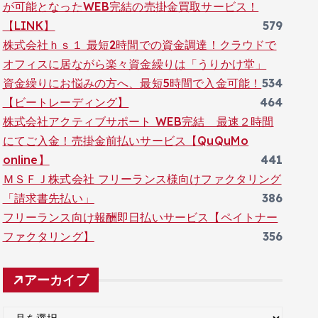
が可能となったWEB完結の売掛金買取サービス！
【LINK】
579
株式会社ｈｓ１ 最短2時間での資金調達！クラウドで
オフィスに居ながら楽々資金繰りは「うりかけ堂」
資金繰りにお悩みの方へ、最短5時間で入金可能！
534
【ビートレーディング】
464
株式会社アクティブサポート WEB完結 最速２時間
にてご入金！売掛金前払いサービス【QuQuMo
online】
441
ＭＳＦＪ株式会社 フリーランス様向けファクタリング
「請求書先払い」
386
フリーランス向け報酬即日払いサービス【ペイトナー
ファクタリング】
356
アーカイブ
ア