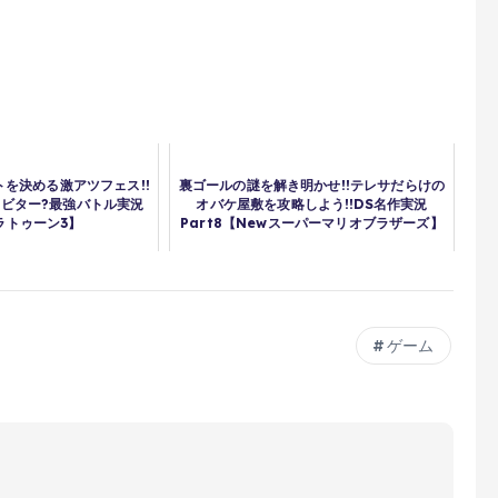
を決める激アツフェス!!
裏ゴールの謎を解き明かせ!!テレサだらけの
?ビター?最強バトル実況
オバケ屋敷を攻略しよう!!DS名作実況
ラトゥーン3】
Part8【Newスーパーマリオブラザーズ】
ゲーム