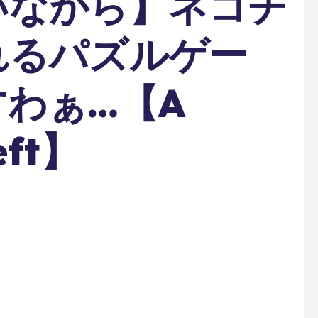
いながら】ネコチ
れるパズルゲー
わぁ…【A
left】