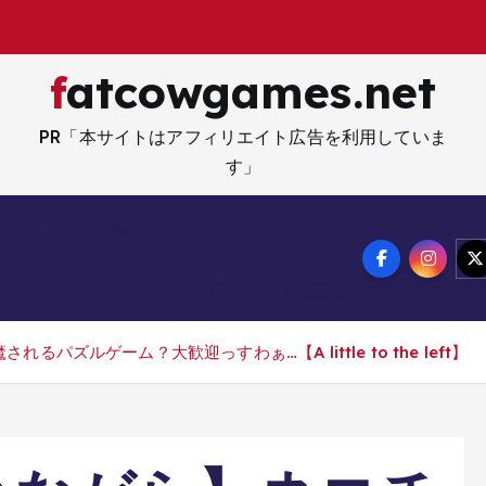
fatcowgames.net
PR「本サイトはアフィリエイト広告を利用していま
す」
ネー・資産・副業
生活・ライフ
メ
サイトマップ
特定商取引法記載事項
ズルゲーム？大歓迎っすわぁ…【A little to the left】