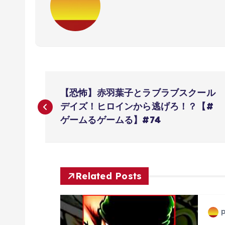
投
【恐怖】赤羽葉子とラブラブスクール
稿
デイズ！ヒロインから逃げろ！？【#
ゲームるゲームる】#74
ナ
ビ
Related Posts
ゲ