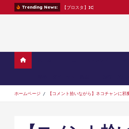
コ
Trending News:
【
ブ
ロ
ス
タ
】
I
C
M
v
s
C
R
ン
テ
ン
ツ
へ
移
動
ホーム
TVニューストレンド
マ
美容・ダイエット・健康
旅行・グル
ホームページ
【コメント拾いながら】ネコチャンに邪魔されるパ