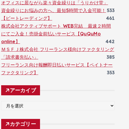
オフィスに居ながら楽々資金繰りは「うりかけ堂」
資金繰りにお悩みの方へ、最短5時間で入金可能！
533
【ビートレーディング】
461
株式会社アクティブサポート WEB完結 最速２時間
にてご入金！売掛金前払いサービス【QuQuMo
online】
442
ＭＳＦＪ株式会社 フリーランス様向けファクタリング
「請求書先払い」
385
フリーランス向け報酬即日払いサービス【ペイトナー
ファクタリング】
353
アーカイブ
ア
ー
カ
カテゴリー
イ