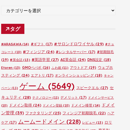
ブ
カ
テ
ゴ
タグ
リ
ー
#サロンドロワイヤル
(29)
#ARASAWA
(14)
#ギフト
(17)
#チョ
#フィンジア
(24)
#レンタルサーバー
(17)
#初期脱毛
コレート
(10)
#英語学習
(27)
AI英会話
(24)
(19)
DNS設定
(18)
#英会話
(13)
ウェブホ
GMOペパボ
(16)
アウトドア
(19)
Etoren
(13)
ふわ姫
(11)
スティング
(24)
エアトリ
(17)
オンラインショッピング
(18)
キャン
ゲーム
(5649)
セ
スピークエル
(27)
ペーン
(11)
キュリティ
(28)
デメリット
(17)
テクノロジー
(11)
ドメインサービス
ドメイ
ドメイン取得
(24)
ドメイン移管
(14)
(10)
ドメイン登録
(10)
ン管理
(39)
ファクタリング
(25)
フィンジア初期脱毛
(22)
ヘア
ムームードメイン
(228)
ロリ
ケア
(17)
レビュー
(13)