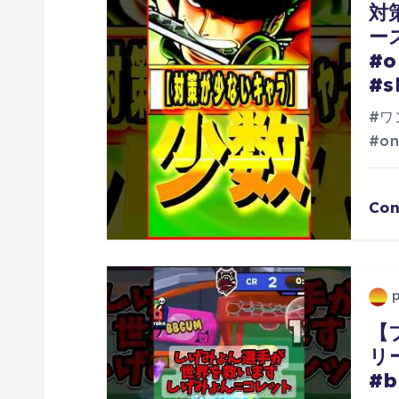
ー
対
ー
シ
#o
#s
ョ
#ワ
ン
#on
Con
【
リ
#b