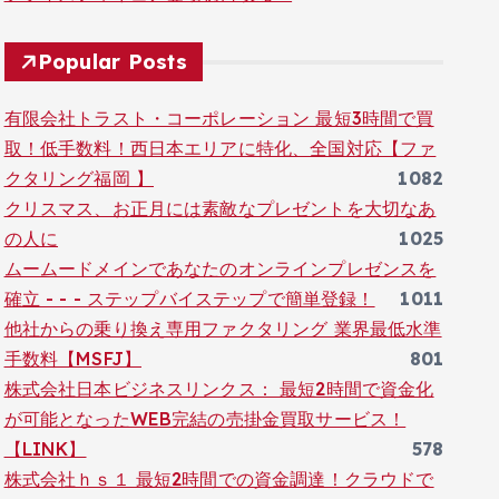
Popular Posts
有限会社トラスト・コーポレーション 最短3時間で買
取！低手数料！西日本エリアに特化、全国対応【ファ
クタリング福岡 】
1082
クリスマス、お正月には素敵なプレゼントを大切なあ
の人に
1025
ムームードメインであなたのオンラインプレゼンスを
確立 - - - ステップバイステップで簡単登録！
1011
他社からの乗り換え専用ファクタリング 業界最低水準
手数料【MSFJ】
801
株式会社日本ビジネスリンクス： 最短2時間で資金化
が可能となったWEB完結の売掛金買取サービス！
【LINK】
578
株式会社ｈｓ１ 最短2時間での資金調達！クラウドで