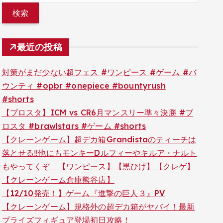
最近の投稿
対策がまだ少ない超フェス #ワンピース #ゲーム #バ
ウンティ #opbr #onepiece #bountyrush
#shorts
【ブロスタ】ICM vs CR6月マンスリー準々決勝 #ブ
ロスタ #brawlstars #ゲーム #shorts
【クレーンゲーム】超デカ箱Grandistaのティーチは
落とせる‼︎他にもモンキーDルフィーやキルア・ナルト
もやってくぞ 【ワンピース】【黒ひげ】【クレゲ】
【クレーンゲーム倉庫熊谷店】
【12/10発売！】ゲーム『進撃の巨人３』PV
【クレーンゲーム】規格外の超デカ箱がヤバイ！最新
プライズフィギュア登場初日攻略！