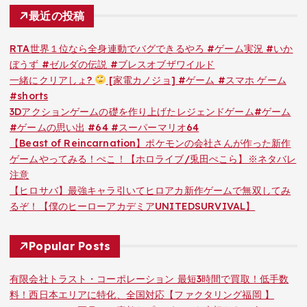
最近の投稿
RTA世界１位なら全身連動でバグできるやろ #ゲーム実況 #いか
ぼうず #ゼルダの伝説 #ブレスオブザワイルド
一緒にクリアしょ?
[家電カノジョ] #ゲーム #スマホ ゲーム
#shorts
3Dアクションゲームの礎を作り上げたレジェンドゲーム#ゲーム
#ゲームの思い出 #64 #スーパーマリオ64
【Beast of Reincarnation】ポケモンの会社さんが作った新作
ゲームやってみる！ぺこ！【ホロライブ/兎田ぺこら】※ネタバレ
注意
【ヒロサバ】最強キャラ引いてヒロアカ新作ゲームで無双してみ
るぞ！【僕のヒーローアカデミアUNITEDSURVIVAL】
Popular Posts
有限会社トラスト・コーポレーション 最短3時間で買取！低手数
料！西日本エリアに特化、全国対応【ファクタリング福岡 】