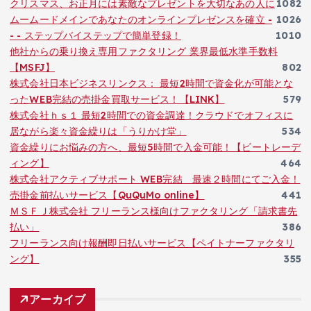
クリスマス、お正月には素敵なプレゼントを大切なあの人に
1082
ムームードメインであなたのオンラインプレゼンスを確立 -
1026
- - ステップバイステップで簡単登録！
1010
他社からの乗り換え専用ファクタリング 業界最低水準手数料
【MSFJ】
802
株式会社日本ビジネスリンクス： 最短2時間で資金化が可能とな
ったWEB完結の売掛金買取サービス！【LINK】
579
株式会社ｈｓ１ 最短2時間での資金調達！クラウドでオフィスに
居ながら楽々資金繰りは「うりかけ堂」
534
資金繰りにお悩みの方へ、最短5時間で入金可能！【ビートレーデ
ィング】
464
株式会社アクティブサポート WEB完結 最速２時間にてご入金！
売掛金前払いサービス【QuQuMo online】
441
ＭＳＦＪ株式会社 フリーランス様向けファクタリング「請求書先
払い」
386
フリーランス向け報酬即日払いサービス【ペイトナーファクタリ
ング】
355
アーカイブ