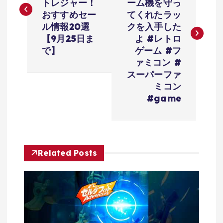
ナ
トレジャー！
ーム機を守っ
おすすめセー
てくれたラッ
ビ
ル情報20選
クを入手した
【9月25日ま
よ #レトロ
ゲ
で】
ゲーム #フ
ァミコン #
ー
スーパーファ
ミコン
シ
#game
ョ
ン
Related Posts