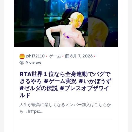
phi72110
ゲーム
8月 7, 2026
9 views
RTA世界１位なら全身連動でバグで
きるやろ #ゲーム実況 #いかぼうず
#ゼルダの伝説 #ブレスオブザワイ
ルド
人生が最高に楽しくなるメンバー加入はこちらか
ら→https:…