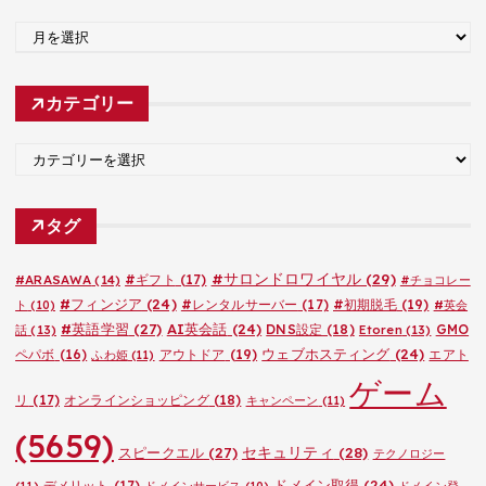
ア
ー
カ
カテゴリー
イ
ブ
カ
テ
ゴ
タグ
リ
ー
#サロンドロワイヤル
(29)
#ARASAWA
(14)
#ギフト
(17)
#チョコレー
#フィンジア
(24)
#レンタルサーバー
(17)
#初期脱毛
(19)
ト
(10)
#英会
#英語学習
(27)
AI英会話
(24)
DNS設定
(18)
GMO
話
(13)
Etoren
(13)
ウェブホスティング
(24)
ペパボ
(16)
アウトドア
(19)
エアト
ふわ姫
(11)
ゲーム
リ
(17)
オンラインショッピング
(18)
キャンペーン
(11)
(5659)
セキュリティ
(28)
スピークエル
(27)
テクノロジー
ドメイン取得
(24)
デメリット
(17)
(11)
ドメインサービス
(10)
ドメイン登