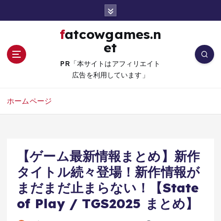
コ
ン
テ
fatcowgames.n
ン
et
ツ
へ
PR「本サイトはアフィリエイト
移
広告を利用しています」
動
ホームページ
【ゲーム最新情報まとめ】新作
タイトル続々登場！新作情報が
まだまだ止まらない！【State
of Play / TGS2025 まとめ】