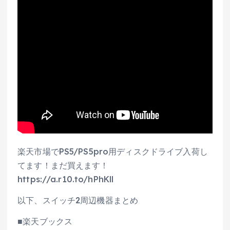
楽天市場でPS5/PS5pro用ディスクドライブ入荷し
てます！まだ買えます！
https://a.r10.to/hPhKll
以下、スイッチ2周辺機器まとめ
■楽天ブックス