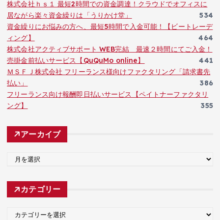
株式会社ｈｓ１ 最短2時間での資金調達！クラウドでオフィスに
居ながら楽々資金繰りは「うりかけ堂」
534
資金繰りにお悩みの方へ、最短5時間で入金可能！【ビートレーデ
ィング】
464
株式会社アクティブサポート WEB完結 最速２時間にてご入金！
売掛金前払いサービス【QuQuMo online】
441
ＭＳＦＪ株式会社 フリーランス様向けファクタリング「請求書先
払い」
386
フリーランス向け報酬即日払いサービス【ペイトナーファクタリ
ング】
355
アーカイブ
ア
ー
カ
カテゴリー
イ
ブ
カ