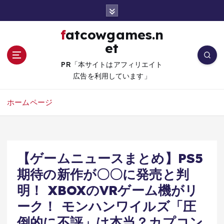
コ
ン
テ
fatcowgames.n
ン
et
ツ
へ
PR「本サイトはアフィリエイト
移
広告を利用しています」
動
ホームページ
【ゲームニュースまとめ】PS5
期待の新作が〇〇に発売と判
明！ XBOXのVRゲーム機がリ
ーク！ モンハンワイルズ「圧
倒的に不評」は本当？カプコン