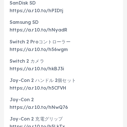
SanDisk SD
https://a.r10.to/hPIDtj
Samsung SD
https://a.r10.to/hNyadR
Switch 2 Proコントローラー
https://a.r10.to/h56wgm
Switch 2 カメラ
https://a.r10.to/hkBJ3i
Joy-Con 2 ハンドル 2個セット
https://a.r10.to/h5CFVH
Joy-Con 2
https://a.r10.to/hNwQ76
Joy-Con 2 充電グリップ
https://a.r10.to/h5LkTx