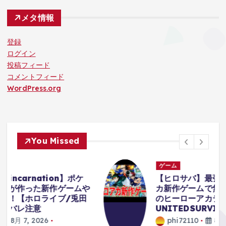
メタ情報
登録
ログイン
投稿フィード
コメントフィード
WordPress.org
You Missed
ゲーム
【ヒロサバ】最強キャラ引いてヒロア
や
カ新作ゲームで無双してみるぞ！【僕
田
のヒーローアカデミア
UNITEDSURVIVAL】
phi72110
8月 7, 2026