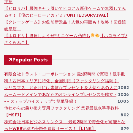
注意
【ヒロサバ】最強キャラ引いてヒロアカ新作ゲームで無双してみ
るぞ！【僕のヒーローアカデミアUNITEDSURVIVAL】
【クレーンゲーム】お盆前新景品！人気の再販も！攻略！回遊館
岐阜店！
【ホロドリ】勝負しようぜ‼ミニゲーム凸待ち
【ホロライブ/
さくらみこ】
Popular Posts
有限会社トラスト・コーポレーション 最短3時間で買取！低手数
料！西日本エリアに特化、全国対応【ファクタリング福岡 】
クリスマス、お正月には素敵なプレゼントを大切なあの人に
1082
ムームードメインであなたのオンラインプレゼンスを確立 -
1026
- - ステップバイステップで簡単登録！
1003
他社からの乗り換え専用ファクタリング 業界最低水準手数料
【MSFJ】
802
株式会社日本ビジネスリンクス： 最短2時間で資金化が可能とな
ったWEB完結の売掛金買取サービス！【LINK】
579