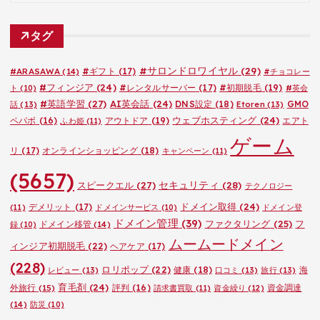
テ
ゴ
タグ
リ
ー
#サロンドロワイヤル
(29)
#ARASAWA
(14)
#ギフト
(17)
#チョコレー
#フィンジア
(24)
#レンタルサーバー
(17)
#初期脱毛
(19)
ト
(10)
#英会
#英語学習
(27)
AI英会話
(24)
DNS設定
(18)
GMO
話
(13)
Etoren
(13)
ウェブホスティング
(24)
ペパボ
(16)
アウトドア
(19)
エアト
ふわ姫
(11)
ゲーム
リ
(17)
オンラインショッピング
(18)
キャンペーン
(11)
(5657)
セキュリティ
(28)
スピークエル
(27)
テクノロジー
ドメイン取得
(24)
デメリット
(17)
(11)
ドメインサービス
(10)
ドメイン登
ドメイン管理
(39)
ファクタリング
(25)
フ
ドメイン移管
(14)
録
(10)
ムームードメイン
ィンジア初期脱毛
(22)
ヘアケア
(17)
(228)
ロリポップ
(22)
健康
(18)
海
レビュー
(13)
口コミ
(13)
旅行
(13)
育毛剤
(24)
外旅行
(15)
評判
(16)
資金調達
請求書買取
(11)
資金繰り
(12)
(14)
防災
(10)