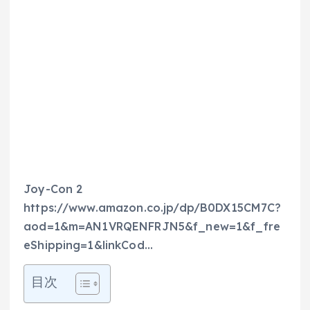
Joy-Con 2
https://www.amazon.co.jp/dp/B0DX15CM7C?
aod=1&m=AN1VRQENFRJN5&f_new=1&f_fre
eShipping=1&linkCod…
目次