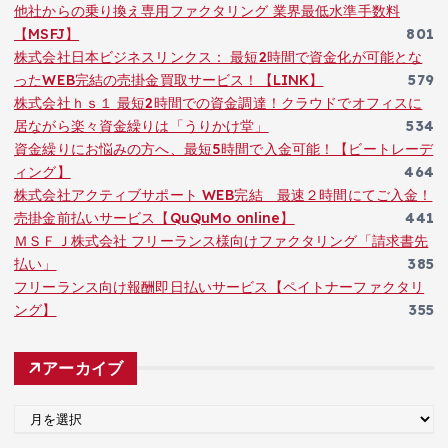
他社からの乗り換え専用ファクタリング 業界最低水準手数料
【MSFJ】
801
株式会社日本ビジネスリンクス： 最短2時間で資金化が可能とな
ったWEB完結の売掛金買取サービス！【LINK】
579
株式会社ｈｓ１ 最短2時間での資金調達！クラウドでオフィスに
居ながら楽々資金繰りは「うりかけ堂」
534
資金繰りにお悩みの方へ、最短5時間で入金可能！【ビートレーデ
ィング】
464
株式会社アクティブサポート WEB完結 最速２時間にてご入金！
売掛金前払いサービス【QuQuMo online】
441
ＭＳＦＪ株式会社 フリーランス様向けファクタリング「請求書先
払い」
385
フリーランス向け報酬即日払いサービス【ペイトナーファクタリ
ング】
355
アーカイブ
ア
ー