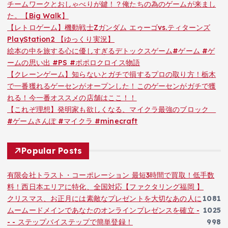
チームワークとおしゃべりが鍵！？俺たちの為のゲームが来まし
た。【Big Walk】
【レトロゲーム】機動戦士Zガンダム エゥーゴvs.ティターンズ
PlayStation2 【ゆっくり実況】
絵本の中を旅する心に優しすぎるデトックスゲーム#ゲーム #ゲ
ームの思い出 #PS #ポポロクロイス物語
【クレーンゲーム】知らないとガチで損するプロの取り方！栃木
で一番獲れるゲーセンがオープンした！このゲーセンがガチで獲
れる！今一番オススメの店舗はここ！！
【これぞ理想】発明家も欲しくなる、マイクラ最強のブロック
#ゲームさんぽ #マイクラ #minecraft
Popular Posts
有限会社トラスト・コーポレーション 最短3時間で買取！低手数
料！西日本エリアに特化、全国対応【ファクタリング福岡 】
クリスマス、お正月には素敵なプレゼントを大切なあの人に
1081
ムームードメインであなたのオンラインプレゼンスを確立 -
1025
- - ステップバイステップで簡単登録！
998