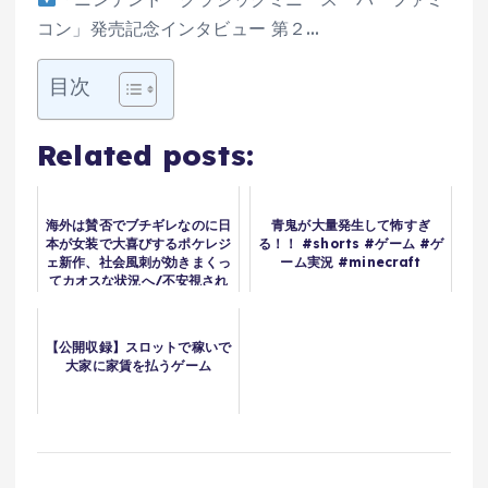
コン」発売記念インタビュー 第２…
目次
Related posts:
海外は賛否でブチギレなのに日
青鬼が大量発生して怖すぎ
本が女装で大喜びするポケレジ
る！！ #shorts #ゲーム #ゲ
ェ新作、社会風刺が効きまくっ
ーム実況 #minecraft
てカオスな状況へ/不安視され
たリメイクと新作が好評で売上
爆増のサイレントヒル完全復活
へ/デトロイト開発の新作が...
【公開収録】スロットで稼いで
大家に家賃を払うゲーム