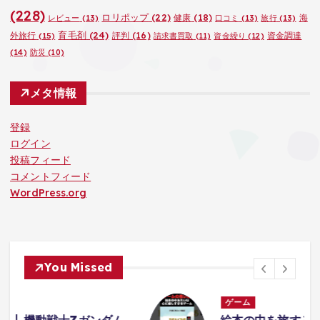
(228)
ロリポップ
(22)
健康
(18)
海
レビュー
(13)
口コミ
(13)
旅行
(13)
育毛剤
(24)
外旅行
(15)
評判
(16)
資金調達
請求書買取
(11)
資金繰り
(12)
(14)
防災
(10)
メタ情報
登録
ログイン
投稿フィード
コメントフィード
WordPress.org
You Missed
ゲーム
ム
絵本の中を旅する心に優しすぎるデト