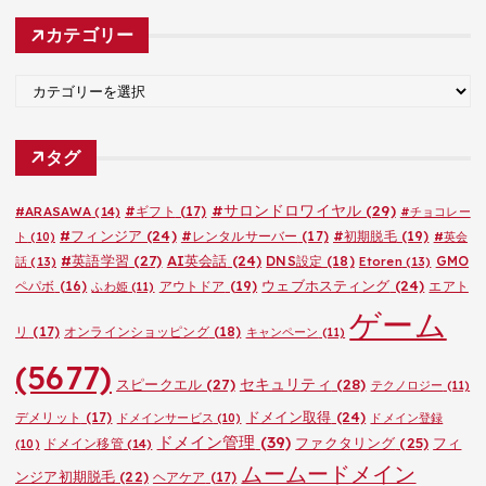
カ
カテゴリー
イ
ブ
カ
テ
ゴ
タグ
リ
ー
#サロンドロワイヤル
(29)
#ARASAWA
(14)
#ギフト
(17)
#チョコレー
#フィンジア
(24)
#レンタルサーバー
(17)
#初期脱毛
(19)
ト
(10)
#英会
#英語学習
(27)
AI英会話
(24)
DNS設定
(18)
GMO
話
(13)
Etoren
(13)
ウェブホスティング
(24)
ペパボ
(16)
アウトドア
(19)
エアト
ふわ姫
(11)
ゲーム
リ
(17)
オンラインショッピング
(18)
キャンペーン
(11)
(5677)
セキュリティ
(28)
スピークエル
(27)
テクノロジー
(11)
ドメイン取得
(24)
デメリット
(17)
ドメインサービス
(10)
ドメイン登録
ドメイン管理
(39)
ファクタリング
(25)
フィ
ドメイン移管
(14)
(10)
ムームードメイン
ンジア初期脱毛
(22)
ヘアケア
(17)