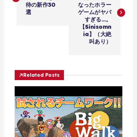
ナ
待の新作30
なったホラー
選
ゲームがヤバ
ビ
すぎる…。
【Sinisomn
ゲ
ia】（大絶
叫あり）
ー
シ
Related Posts
ョ
ン