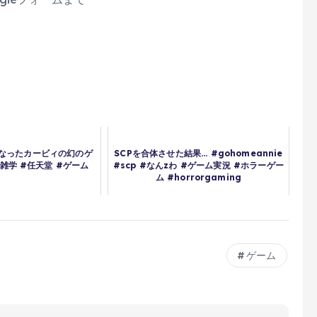
なったカービィの幻のゲ
SCPを合体させた結果... #gohomeannie
雑学 #任天堂 #ゲーム
#scp #なんzわ #ゲーム実況 #ホラーゲー
ム #horrorgaming
ゲーム