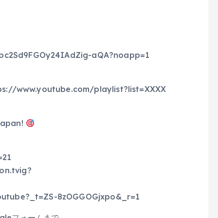
UCbc2Sd9FGOy24IAdZig-aQA?noapp=1
.youtube.com/playlist?list=XXXX
Japan!
=21
on.tvig?
.youtube?_t=ZS-8zOGGOGjxpo&_r=1
gleフォームまで