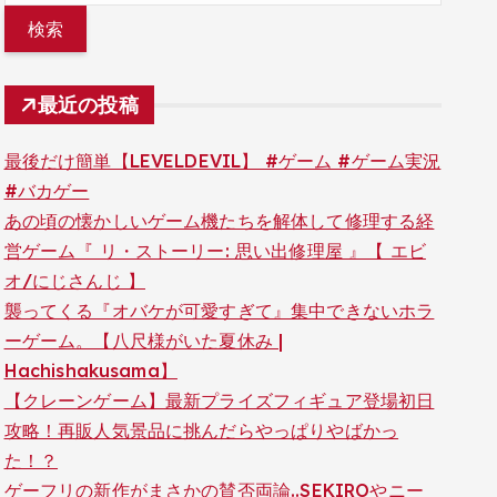
最近の投稿
最後だけ簡単【LEVELDEVIL】 #ゲーム #ゲーム実況
#バカゲー
あの頃の懐かしいゲーム機たちを解体して修理する経
営ゲーム『 リ・ストーリー: 思い出修理屋 』【 エビ
オ/にじさんじ 】
襲ってくる『オバケが可愛すぎて』集中できないホラ
ーゲーム。【八尺様がいた夏休み |
Hachishakusama】
【クレーンゲーム】最新プライズフィギュア登場初日
攻略！再販人気景品に挑んだらやっぱりやばかっ
た！？
ゲーフリの新作がまさかの賛否両論..SEKIROやニー