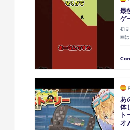
ー
最
ゲ
シ
初見
画は
ョ
ン
Con
あ
体
ト
オ