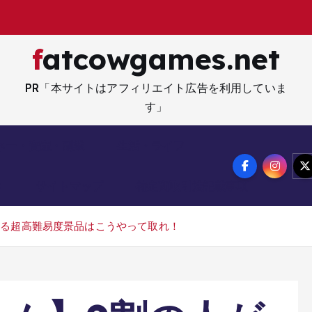
解
fatcowgames.net
PR「本サイトはアフィリエイト広告を利用していま
す」
ネー・資産・副業
生活・ライフ
メ
サイトマップ
特定商取引法記載事項
いる超高難易度景品はこうやって取れ！