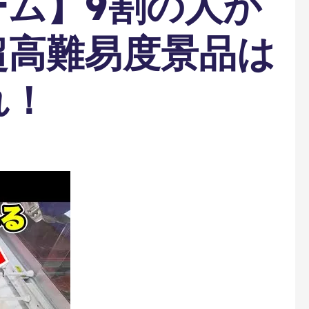
ーム】9割の人が
超高難易度景品は
れ！