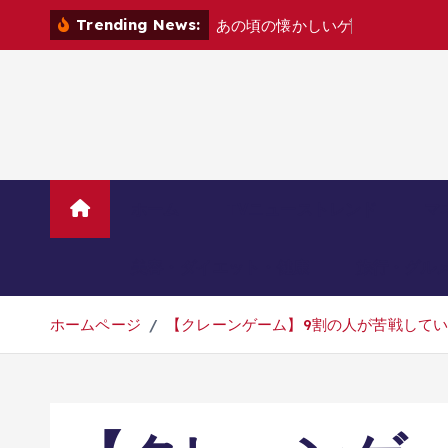
コ
Trending News:
あ
の
頃
の
懐
か
し
い
ゲ
ー
ム
機
た
ち
を
ン
テ
ン
ツ
へ
移
動
ホーム
TVニューストレンド
マ
美容・ダイエット・健康
旅行・グル
ホームページ
【クレーンゲーム】9割の人が苦戦して