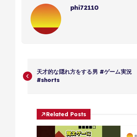
phi72110
投
天才的な隠れ方をする男 #ゲーム実況
稿
#shorts
ナ
ビ
Related Posts
ゲ