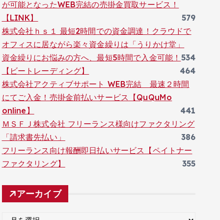
が可能となったWEB完結の売掛金買取サービス！
【LINK】
579
株式会社ｈｓ１ 最短2時間での資金調達！クラウドで
オフィスに居ながら楽々資金繰りは「うりかけ堂」
資金繰りにお悩みの方へ、最短5時間で入金可能！
534
【ビートレーディング】
464
株式会社アクティブサポート WEB完結 最速２時間
にてご入金！売掛金前払いサービス【QuQuMo
online】
441
ＭＳＦＪ株式会社 フリーランス様向けファクタリング
「請求書先払い」
386
フリーランス向け報酬即日払いサービス【ペイトナー
ファクタリング】
355
アーカイブ
ア