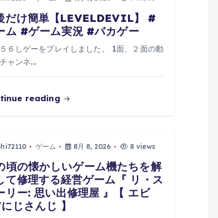
後だけ簡単【LEVELDEVIL】 #
ーム #ゲーム実況 #バカゲー
５６しゲーをプレイしました。 1面、２面の動
チャンネ…
tinue reading
phi72110
ゲーム
8月 8, 2026
8 views
の頃の懐かしいゲーム機たちを解
して修理する経営ゲーム『 リ・ス
ーリー: 思い出修理屋 』【 エビ
/にじさんじ 】