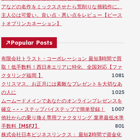
アなどの名作をミックスさせたら荒削りな挑戦作に。
主人公は可愛い。良い点・悪い点をレビュー【ビース
トオブリンカネーション】
Popular Posts
有限会社トラスト・コーポレーション 最短3時間で買
取！低手数料！西日本エリアに特化、全国対応【ファ
クタリング福岡 】
1081
クリスマス、お正月には素敵なプレゼントを大切なあ
の人に
1025
ムームードメインであなたのオンラインプレゼンスを
確立 - - - ステップバイステップで簡単登録！
1007
他社からの乗り換え専用ファクタリング 業界最低水準
手数料【MSFJ】
801
株式会社日本ビジネスリンクス： 最短2時間で資金化