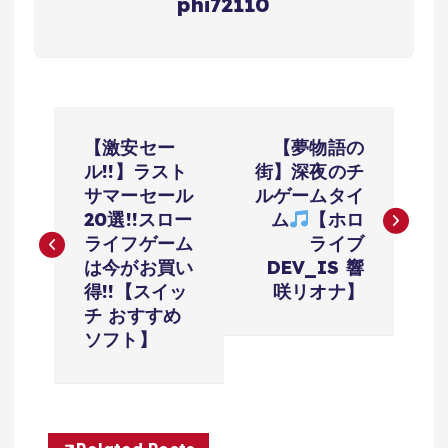
phi72110
投
【激安セー
【夢物語の
稿
ル!!】ラスト
街】深夜のチ
サマーセール
ルゲームタイ
ナ
20選!!スロー
ム
【ホロ
ライフゲーム
ライブ
ビ
は今がお買い
DEV_IS 響
得!!【スイッ
咲リオナ】
ゲ
チ おすすめ
ソフト】
ー
シ