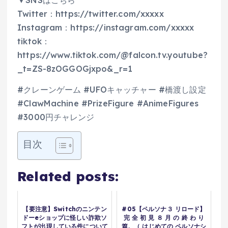
Twitter：https://twitter.com/xxxxx
Instagram：https://instagram.com/xxxxx
tiktok：
https://www.tiktok.com/@falcon.tv.youtube?
_t=ZS-8zOGGOGjxpo&_r=1
#クレーンゲーム #UFOキャッチャー #橋渡し設定
#ClawMachine #PrizeFigure #AnimeFigures
#3000円チャレンジ
目次
Related posts:
【要注意】Switchのニンテン
#05【ペルソナ３ リロード】
ドーeショップに怪しい詐欺ソ
完 全 初 見 ８ 月 の 終 わ り
フトが出現している件について
篇。（ はじめての ペルソナシ