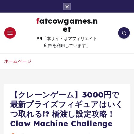
コ
ン
テ
fatcowgames.n
ン
et
ツ
へ
PR「本サイトはアフィリエイト
移
広告を利用しています」
動
ホームページ
【クレーンゲーム】3000円で
最新プライズフィギュアはいく
つ取れる!? 橋渡し設定攻略！
Claw Machine Challenge