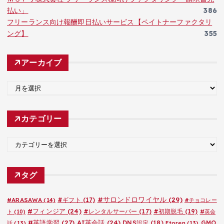
払い」
386
フリーランス向け報酬即日払いサービス【ペイトナーファクタリ
ング】
355
アーカイブ
ア
ー
カ
カテゴリー
イ
ブ
カ
テ
ゴ
タグ
リ
ー
#サロンドロワイヤル
(29)
#ARASAWA
(14)
#ギフト
(17)
#チョコレー
#フィンジア
(24)
#レンタルサーバー
(17)
#初期脱毛
(19)
ト
(10)
#英会
#英語学習
(27)
AI英会話
(24)
DNS設定
(18)
GMO
話
(13)
Etoren
(13)