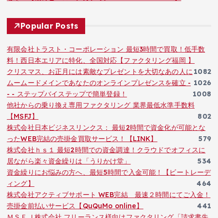
Popular Posts
有限会社トラスト・コーポレーション 最短3時間で買取！低手数
料！西日本エリアに特化、全国対応【ファクタリング福岡 】
クリスマス、お正月には素敵なプレゼントを大切なあの人に
1082
ムームードメインであなたのオンラインプレゼンスを確立 -
1026
- - ステップバイステップで簡単登録！
1008
他社からの乗り換え専用ファクタリング 業界最低水準手数料
【MSFJ】
802
株式会社日本ビジネスリンクス： 最短2時間で資金化が可能とな
ったWEB完結の売掛金買取サービス！【LINK】
579
株式会社ｈｓ１ 最短2時間での資金調達！クラウドでオフィスに
居ながら楽々資金繰りは「うりかけ堂」
534
資金繰りにお悩みの方へ、最短5時間で入金可能！【ビートレーデ
ィング】
464
株式会社アクティブサポート WEB完結 最速２時間にてご入金！
売掛金前払いサービス【QuQuMo online】
441
ＭＳＦＪ株式会社 フリーランス様向けファクタリング「請求書先