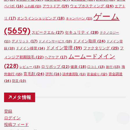
ウェブホスティング
(24)
ペパボ
(16)
アウトドア
(19)
エアト
ふわ姫
(11)
ゲーム
リ
(17)
オンラインショッピング
(18)
キャンペーン
(11)
(5659)
セキュリティ
(28)
スピークエル
(27)
テクノロジー
ドメイン取得
(24)
デメリット
(17)
(11)
ドメインサービス
(10)
ドメイン登
ドメイン管理
(39)
ファクタリング
(25)
フ
ドメイン移管
(14)
録
(10)
ムームードメイン
ィンジア初期脱毛
(22)
ヘアケア
(17)
(228)
ロリポップ
(22)
健康
(18)
海
レビュー
(13)
口コミ
(13)
旅行
(13)
育毛剤
(24)
外旅行
(15)
評判
(16)
資金調達
請求書買取
(11)
資金繰り
(12)
(14)
防災
(10)
メタ情報
登録
ログイン
投稿フィード