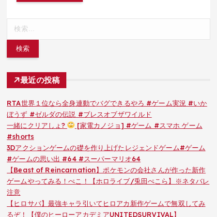
検
索:
最近の投稿
RTA世界１位なら全身連動でバグできるやろ #ゲーム実況 #いか
ぼうず #ゼルダの伝説 #ブレスオブザワイルド
一緒にクリアしょ?
[家電カノジョ] #ゲーム #スマホ ゲーム
#shorts
3Dアクションゲームの礎を作り上げたレジェンドゲーム#ゲーム
#ゲームの思い出 #64 #スーパーマリオ64
【Beast of Reincarnation】ポケモンの会社さんが作った新作
ゲームやってみる！ぺこ！【ホロライブ/兎田ぺこら】※ネタバレ
注意
【ヒロサバ】最強キャラ引いてヒロアカ新作ゲームで無双してみ
るぞ！【僕のヒーローアカデミアUNITEDSURVIVAL】