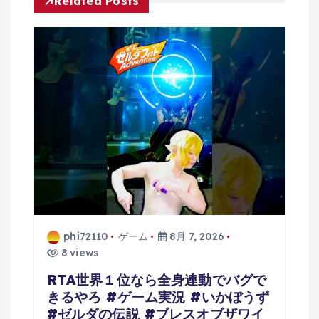
Related Posts
ョ
ン
phi72110
ゲーム
8月 7, 2026
8 views
RTA世界１位なら全身連動でバグで
きるやろ #ゲーム実況 #いかぼうず
#ゼルダの伝説 #ブレスオブザワイ