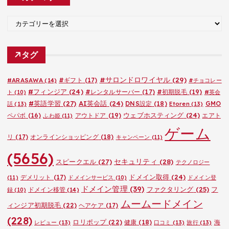
ブ
カ
テ
ゴ
タグ
リ
ー
#サロンドロワイヤル
(29)
#ARASAWA
(14)
#ギフト
(17)
#チョコレー
#フィンジア
(24)
#レンタルサーバー
(17)
#初期脱毛
(19)
ト
(10)
#英会
#英語学習
(27)
AI英会話
(24)
DNS設定
(18)
GMO
話
(13)
Etoren
(13)
ウェブホスティング
(24)
ペパボ
(16)
アウトドア
(19)
エアト
ふわ姫
(11)
ゲーム
リ
(17)
オンラインショッピング
(18)
キャンペーン
(11)
(5656)
セキュリティ
(28)
スピークエル
(27)
テクノロジー
ドメイン取得
(24)
デメリット
(17)
(11)
ドメインサービス
(10)
ドメイン登
ドメイン管理
(39)
ファクタリング
(25)
フ
ドメイン移管
(14)
録
(10)
ムームードメイン
ィンジア初期脱毛
(22)
ヘアケア
(17)
(228)
ロリポップ
(22)
健康
(18)
海
レビュー
(13)
口コミ
(13)
旅行
(13)