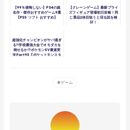
【99％後悔しない】PS4の超
【クレーンゲーム】最新プライ
名作・傑作おすすめゲーム9選
ズフィギュア登場初日攻略！同
【PS5 ソフト おすすめ】
じ景品2体目狙うと沼る説を検
証！
超強化チャンピオンがヤバ過ぎ
る!!学校最強大会でオモダカを
倒せるか!?ポケモンSV最速実
況Part95【ポケットモンスタ
ー スカーレット・バイオレッ
ト】
ゲーム