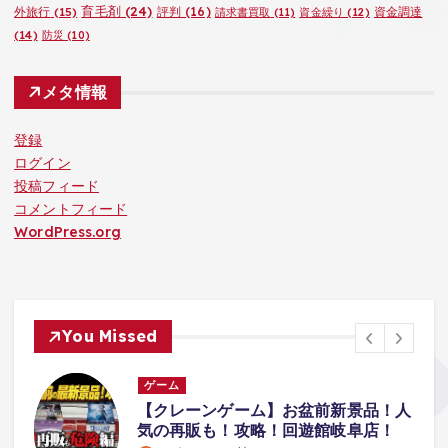
育毛剤
(24)
外旅行
(15)
評判
(16)
資金調達
請求書買取
(11)
資金繰り
(12)
(14)
防災
(10)
メタ情報
登録
ログイン
投稿フィード
コメントフィード
WordPress.org
You Missed
ゲーム
ア
【クレーンゲーム】お盆前新景品！人
僕
気の再販も！攻略！回遊館岐阜店！