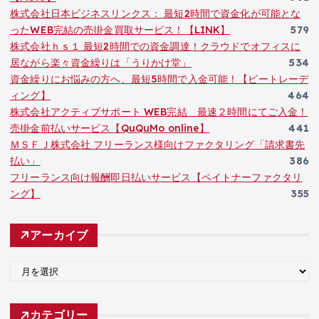
株式会社日本ビジネスリンクス： 最短2時間で資金化が可能とな
ったWEB完結の売掛金買取サービス！【LINK】
579
株式会社ｈｓ１ 最短2時間での資金調達！クラウドでオフィスに
居ながら楽々資金繰りは「うりかけ堂」
534
資金繰りにお悩みの方へ、最短5時間で入金可能！【ビートレーデ
ィング】
464
株式会社アクティブサポート WEB完結 最速２時間にてご入金！
売掛金前払いサービス【QuQuMo online】
441
ＭＳＦＪ株式会社 フリーランス様向けファクタリング「請求書先
払い」
386
フリーランス向け報酬即日払いサービス【ペイトナーファクタリ
ング】
355
アーカイブ
ア
ー
カ
カテゴリー
イ