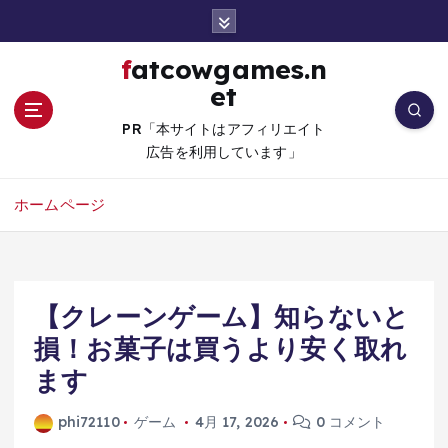
コ
ン
テ
fatcowgames.n
ン
et
ツ
へ
PR「本サイトはアフィリエイト
移
広告を利用しています」
動
ホームページ
【クレーンゲーム】知らないと
損！お菓子は買うより安く取れ
ます
phi72110
ゲーム
4月 17, 2026
0 コメント