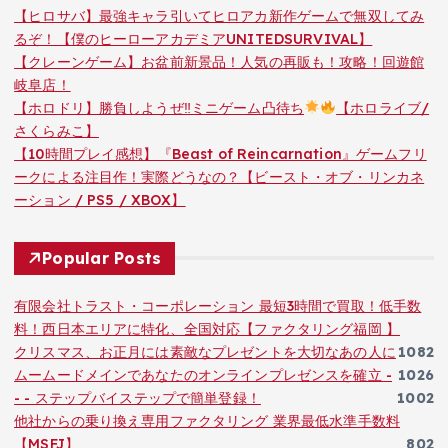
【ヒロサバ】最強キャラ引いてヒロアカ新作ゲームで無双してみ
るぞ！【僕のヒーローアカデミアUNITEDSURVIVAL】
【クレーンゲーム】お盆前新景品！人気の再販も！攻略！回遊館
岐阜店！
【ホロドリ】勝負しようぜ‼ミニゲーム凸待ち
【ホロライブ/
さくらみこ】
【10時間プレイ感想】『Beast of Reincarnation』ゲームフリ
ークによる注目作！実際どうなの？【ビースト・オブ・リンカネ
ーション / PS5 / XBOX】
Popular Posts
有限会社トラスト・コーポレーション 最短3時間で買取！低手数
料！西日本エリアに特化、全国対応【ファクタリング福岡 】
クリスマス、お正月には素敵なプレゼントを大切なあの人に
1082
ムームードメインであなたのオンラインプレゼンスを確立 -
1026
- - ステップバイステップで簡単登録！
1002
他社からの乗り換え専用ファクタリング 業界最低水準手数料
【MSFJ】
802