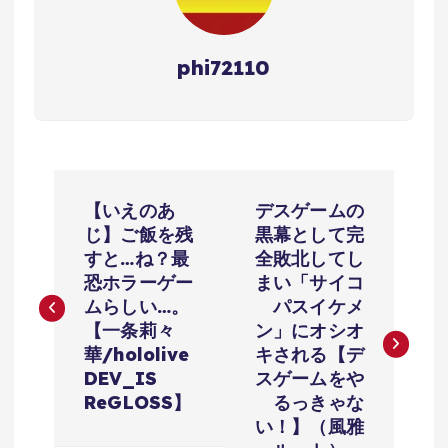
phi72110
投
【いえのあ
デスゲームの
稿
じ】ご飯を残
黒幕として完
すと…ね？最
全敗北してし
ナ
恐ホラーゲー
まい「サイコ
ムらしい…。
パスイケメ
ビ
【一条莉々
ン」にオシオ
華/hololive
キされる【デ
ゲ
DEV_IS
スゲームをや
ReGLOSS】
るっきゃな
ー
い！】（風雅