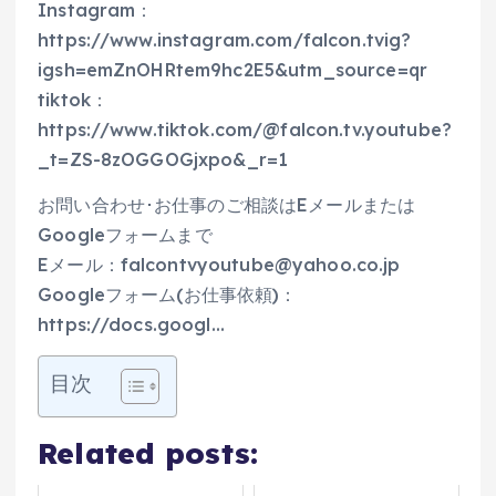
Instagram：
https://www.instagram.com/falcon.tvig?
igsh=emZnOHRtem9hc2E5&utm_source=qr
tiktok：
https://www.tiktok.com/@falcon.tv.youtube?
_t=ZS-8zOGGOGjxpo&_r=1
お問い合わせ･お仕事のご相談はEメールまたは
Googleフォームまで
Eメール：falcontvyoutube@yahoo.co.jp
Googleフォーム(お仕事依頼)：
https://docs.googl…
目次
Related posts: