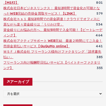
【MSFJ】
801
株式会社日本ビジネスリンクス： 最短2時間で資金化が可能とな
ったWEB完結の売掛金買取サービス！【LINK】
579
株式会社ｈｓ１ 最短2時間での資金調達！クラウドでオフィスに
居ながら楽々資金繰りは「うりかけ堂」
534
資金繰りにお悩みの方へ、最短5時間で入金可能！【ビートレーデ
ィング】
464
株式会社アクティブサポート WEB完結 最速２時間にてご入金！
売掛金前払いサービス【QuQuMo online】
441
ＭＳＦＪ株式会社 フリーランス様向けファクタリング「請求書先
払い」
385
フリーランス向け報酬即日払いサービス【ペイトナーファクタリ
ング】
355
アーカイブ
ア
ー
カ