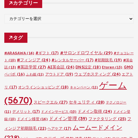
カテゴリー
イ
ブ
カ
テ
ゴ
タグ
リ
ー
#サロンドロワイヤル
(29)
#ARASAWA
(14)
#ギフト
(17)
#チョコレー
#フィンジア
(24)
#レンタルサーバー
(17)
#初期脱毛
(19)
ト
(10)
#英会
#英語学習
(27)
AI英会話
(24)
DNS設定
(18)
GMO
話
(13)
Etoren
(13)
ウェブホスティング
(24)
ペパボ
(16)
アウトドア
(19)
エアト
ふわ姫
(11)
ゲーム
リ
(17)
オンラインショッピング
(18)
キャンペーン
(11)
(5670)
セキュリティ
(28)
スピークエル
(27)
テクノロジー
ドメイン取得
(24)
デメリット
(17)
(11)
ドメインサービス
(10)
ドメイン登
ドメイン管理
(39)
ファクタリング
(25)
フ
ドメイン移管
(14)
録
(10)
ムームードメイン
ィンジア初期脱毛
(22)
ヘアケア
(17)
(228)