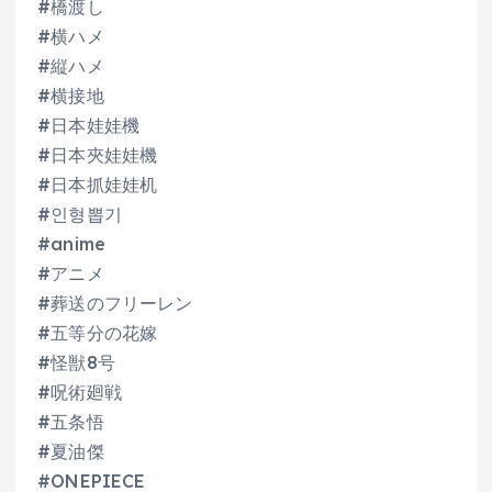
#橋渡し
#横ハメ
#縦ハメ
#横接地
#日本娃娃機
#日本夾娃娃機
#日本抓娃娃机
#인형뽑기
#anime
#アニメ
#葬送のフリーレン
#五等分の花嫁
#怪獣8号
#呪術廻戦
#五条悟
#夏油傑
#ONEPIECE