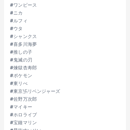
#ワンピース
#ニカ
#ルフィ
#ウタ
#シャンクス
#喜多川海夢
#推しの子
#鬼滅の刃
#煉獄杏寿郎
#ポケモン
#東リべ
#東京卐リベンジャーズ
#佐野万次郎
#マイキー
#ホロライブ
#宝鐘マリン