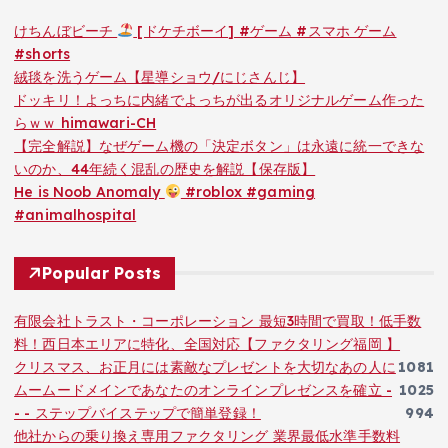
けちんぼビーチ
[ドケチボーイ] #ゲーム #スマホ ゲーム
#shorts
絨毯を洗うゲーム【星導ショウ/にじさんじ】
ドッキリ！よっちに内緒でよっちが出るオリジナルゲーム作った
らｗｗ himawari-CH
【完全解説】なぜゲーム機の「決定ボタン」は永遠に統一できな
いのか、44年続く混乱の歴史を解説【保存版】
He is Noob Anomaly
#roblox #gaming
#animalhospital
Popular Posts
有限会社トラスト・コーポレーション 最短3時間で買取！低手数
料！西日本エリアに特化、全国対応【ファクタリング福岡 】
クリスマス、お正月には素敵なプレゼントを大切なあの人に
1081
ムームードメインであなたのオンラインプレゼンスを確立 -
1025
- - ステップバイステップで簡単登録！
994
他社からの乗り換え専用ファクタリング 業界最低水準手数料