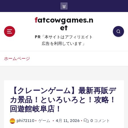
コ
ン
テ
fatcowgames.n
ン
et
ツ
へ
PR「本サイトはアフィリエイト
移
広告を利用しています」
動
ホームページ
【クレーンゲーム】最新再販デ
カ景品！といろいろと！攻略！
回遊館岐阜店！
phi72110
ゲーム
4月 11, 2026
0 コメント