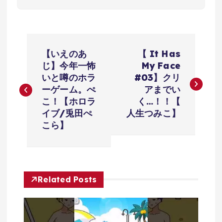
投
【いえのあ
【 It Has
稿
じ】今年一怖
My Face
いと噂のホラ
#03】クリ
ナ
ーゲーム。ぺ
アまでい
こ！【ホロラ
く…！！【
ビ
イブ/兎田ぺ
人生つみこ】
こら】
ゲ
ー
Related Posts
シ
ョ