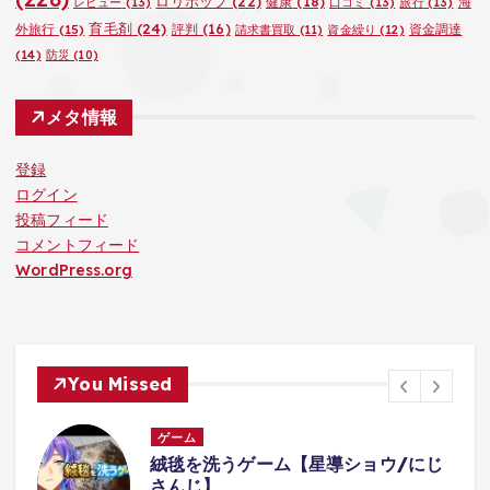
ロリポップ
(22)
健康
(18)
海
レビュー
(13)
口コミ
(13)
旅行
(13)
育毛剤
(24)
外旅行
(15)
評判
(16)
資金調達
請求書買取
(11)
資金繰り
(12)
(14)
防災
(10)
メタ情報
登録
ログイン
投稿フィード
コメントフィード
WordPress.org
You Missed
ゲーム
じ
ドッキリ！よっちに内緒でよっちが出
るオリジナルゲーム作ったらｗｗ