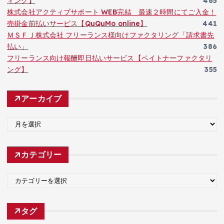
ィング】
465
株式会社アクティブサポート WEB完結 最速２時間にてご入金！
売掛金前払いサービス【QuQuMo online】
441
ＭＳＦＪ株式会社 フリーランス様向けファクタリング「請求書先
払い」
386
フリーランス向け報酬即日払いサービス【ペイトナーファクタリ
ング】
355
アーカイブ
ア
ー
カ
カテゴリー
イ
ブ
カ
テ
ゴ
タグ
リ