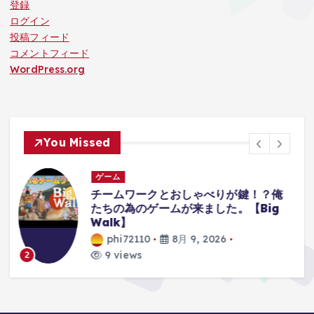
登録
ログイン
投稿フィード
コメントフィード
WordPress.org
You Missed
ゲーム
俺
【レトロゲーム】機動戦士Zガンダム
g
エゥーゴvs.ティターンズ
PlayStation2 【ゆっくり実況】
phi72110
8月 9, 2026
9 views
3