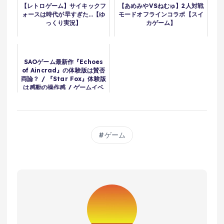
【レトロゲーム】サイキックフ
【あめみやVSねむゅ】2人対戦
ォースは時代が早すぎた…【ゆ
モードオフラインコラボ【スイ
っくり実況】
カゲーム】
SAOゲーム最新作『Echoes
of Aincrad』の体験版は賛否
両論？ / 『Star Fox』体験版
は感動の操作感 / ゲームイベ
ント何が一番驚いた？
【#WeeklyGamelog
#124】
ゲーム