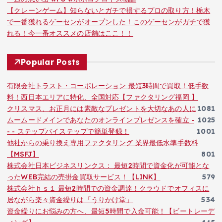
【クレーンゲーム】知らないとガチで損するプロの取り方！栃木
で一番獲れるゲーセンがオープンした！このゲーセンがガチで獲
れる！今一番オススメの店舗はここ！！
Popular Posts
有限会社トラスト・コーポレーション 最短3時間で買取！低手数
料！西日本エリアに特化、全国対応【ファクタリング福岡 】
クリスマス、お正月には素敵なプレゼントを大切なあの人に
1081
ムームードメインであなたのオンラインプレゼンスを確立 -
1025
- - ステップバイステップで簡単登録！
1001
他社からの乗り換え専用ファクタリング 業界最低水準手数料
【MSFJ】
801
株式会社日本ビジネスリンクス： 最短2時間で資金化が可能とな
ったWEB完結の売掛金買取サービス！【LINK】
579
株式会社ｈｓ１ 最短2時間での資金調達！クラウドでオフィスに
居ながら楽々資金繰りは「うりかけ堂」
534
資金繰りにお悩みの方へ、最短5時間で入金可能！【ビートレーデ