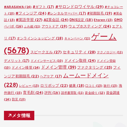
ー
#サロンドロワイヤル
(29)
#ARASAWA
(14)
#ギフト
(17)
#チョコレー
#フィンジア
(24)
#レンタルサーバー
(17)
#初期脱毛
(19)
ト
(10)
#英会
#英語学習
(27)
AI英会話
(24)
DNS設定
(18)
GMO
話
(13)
Etoren
(13)
ウェブホスティング
(24)
ペパボ
(16)
アウトドア
(19)
エアト
ふわ姫
(11)
ゲーム
リ
(17)
オンラインショッピング
(18)
キャンペーン
(11)
(5678)
セキュリティ
(28)
スピークエル
(27)
テクノロジー
(11)
ドメイン取得
(24)
デメリット
(17)
ドメインサービス
(10)
ドメイン登録
ドメイン管理
(39)
ファクタリング
(25)
フィ
ドメイン移管
(14)
(10)
ムームードメイン
ンジア初期脱毛
(22)
ヘアケア
(17)
(228)
ロリポップ
(22)
健康
(18)
海
レビュー
(13)
口コミ
(13)
旅行
(13)
育毛剤
(24)
外旅行
(15)
評判
(16)
資金調達
請求書買取
(11)
資金繰り
(12)
(14)
防災
(10)
メタ情報