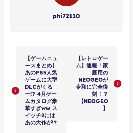
phi72110
投
【ゲームニュ
【レトロゲー
稿
ースまとめ】
ム】速報！家
あのPS5人気
庭用の
ナ
ゲームに大型
NEOGEOが
DLCがくる
令和に完全復
ビ
ー!? 4月ゲー
刻！？
ムカタログ豪
【NEOGEO
ゲ
華すぎww ス
】
イッチ2には
ー
あの大作が!?