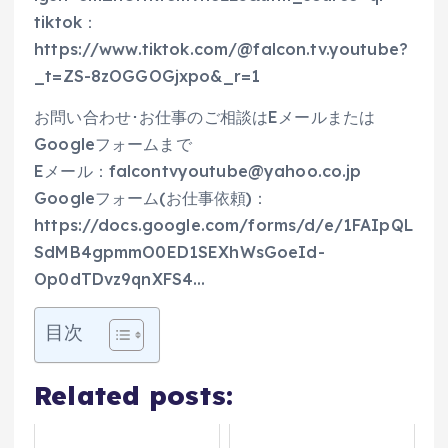
tiktok：
https://www.tiktok.com/@falcon.tv.youtube?
_t=ZS-8zOGGOGjxpo&_r=1
お問い合わせ･お仕事のご相談はEメールまたは
Googleフォームまで
Eメール：falcontvyoutube@yahoo.co.jp
Googleフォーム(お仕事依頼)：
https://docs.google.com/forms/d/e/1FAIpQL
SdMB4gpmmO0ED1SEXhWsGoeId-
Op0dTDvz9qnXFS4…
目次
Related posts: