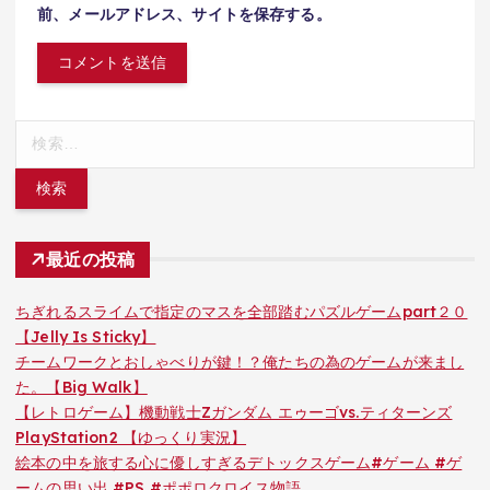
前、メールアドレス、サイトを保存する。
検
索:
最近の投稿
ちぎれるスライムで指定のマスを全部踏むパズルゲームpart２０
【Jelly Is Sticky】
チームワークとおしゃべりが鍵！？俺たちの為のゲームが来まし
た。【Big Walk】
【レトロゲーム】機動戦士Zガンダム エゥーゴvs.ティターンズ
PlayStation2 【ゆっくり実況】
絵本の中を旅する心に優しすぎるデトックスゲーム#ゲーム #ゲ
ームの思い出 #PS #ポポロクロイス物語