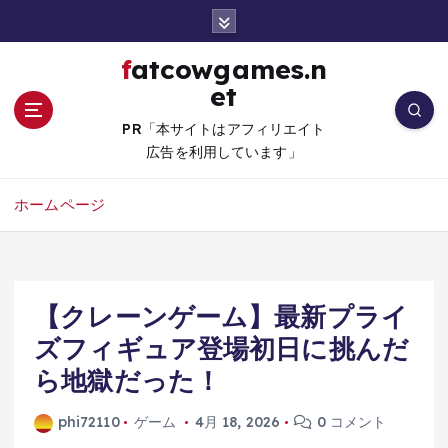
コ
ン
テ
fatcowgames.n
ン
et
ツ
へ
PR「本サイトはアフィリエイト
移
広告を利用しています」
動
ホームページ
【クレーンゲーム】最新プライ
ズフィギュア登場初日に挑んだ
ら地獄だった！
phi72110
ゲーム
4月 18, 2026
0 コメント