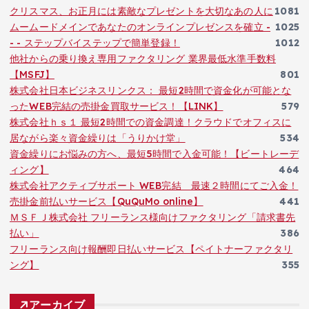
クリスマス、お正月には素敵なプレゼントを大切なあの人に
1081
ムームードメインであなたのオンラインプレゼンスを確立 -
1025
- - ステップバイステップで簡単登録！
1012
他社からの乗り換え専用ファクタリング 業界最低水準手数料
【MSFJ】
801
株式会社日本ビジネスリンクス： 最短2時間で資金化が可能とな
ったWEB完結の売掛金買取サービス！【LINK】
579
株式会社ｈｓ１ 最短2時間での資金調達！クラウドでオフィスに
居ながら楽々資金繰りは「うりかけ堂」
534
資金繰りにお悩みの方へ、最短5時間で入金可能！【ビートレーデ
ィング】
464
株式会社アクティブサポート WEB完結 最速２時間にてご入金！
売掛金前払いサービス【QuQuMo online】
441
ＭＳＦＪ株式会社 フリーランス様向けファクタリング「請求書先
払い」
386
フリーランス向け報酬即日払いサービス【ペイトナーファクタリ
ング】
355
アーカイブ