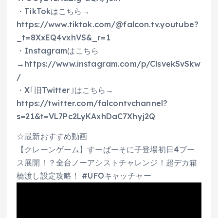
・TikTokはこちら→
https://www.tiktok.com/@falcon.tv.youtube?
_t=8XxEQ4vxhVS&_r=1
・Instagramはこちら
→https://www.instagram.com/p/ClsvekSvSkw
/
・X｢旧Twitter｣はこちら→
https://twitter.com/falcontvchannel?
s=21&t=VL7Pc2LyKAxhDaC7Xhyj2Q
☆最新おすすめ動画
【クレーンゲーム】すーぱーそに子登場初日4ブー
ス展開！？全台ノーアシストチャレンジ！超デカ箱
橋渡し設定攻略！ #UFOキャッチャー