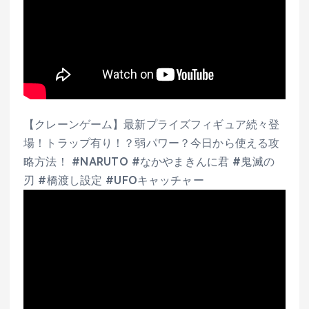
【クレーンゲーム】最新プライズフィギュア続々登
場！トラップ有り！？弱パワー？今日から使える攻
略方法！ #NARUTO #なかやまきんに君 #鬼滅の
刃 #橋渡し設定 #UFOキャッチャー