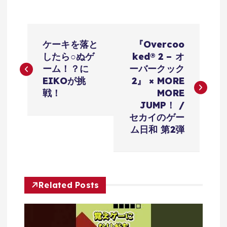
投
ケーキを落と
『Overcoo
稿
したら○ぬゲ
ked® 2 – オ
ーム！？に
ーバークック
ナ
EIKOが挑
2』 × MORE
戦！
MORE
ビ
JUMP！ /
セカイのゲー
ゲ
ム日和 第2弾
ー
シ
Related Posts
ョ