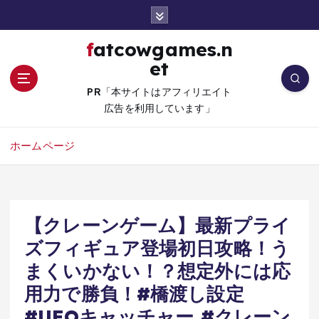
コ
ン
テ
fatcowgames.n
ン
et
ツ
へ
PR「本サイトはアフィリエイト
移
広告を利用しています」
動
ホームページ
【クレーンゲーム】最新プライ
ズフィギュア登場初日攻略！う
まくいかない！？想定外には応
用力で勝負！#橋渡し設定
#UFOキャッチャー #クレーン