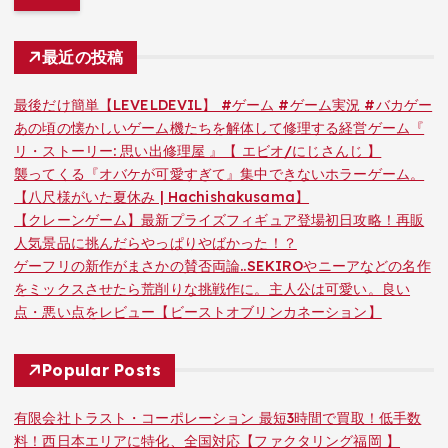
最近の投稿
最後だけ簡単【LEVELDEVIL】 #ゲーム #ゲーム実況 #バカゲー
あの頃の懐かしいゲーム機たちを解体して修理する経営ゲーム『
リ・ストーリー: 思い出修理屋 』【 エビオ/にじさんじ 】
襲ってくる『オバケが可愛すぎて』集中できないホラーゲーム。
【八尺様がいた夏休み | Hachishakusama】
【クレーンゲーム】最新プライズフィギュア登場初日攻略！再販
人気景品に挑んだらやっぱりやばかった！？
ゲーフリの新作がまさかの賛否両論..SEKIROやニーアなどの名作
をミックスさせたら荒削りな挑戦作に。主人公は可愛い。良い
点・悪い点をレビュー【ビーストオブリンカネーション】
Popular Posts
有限会社トラスト・コーポレーション 最短3時間で買取！低手数
料！西日本エリアに特化、全国対応【ファクタリング福岡 】