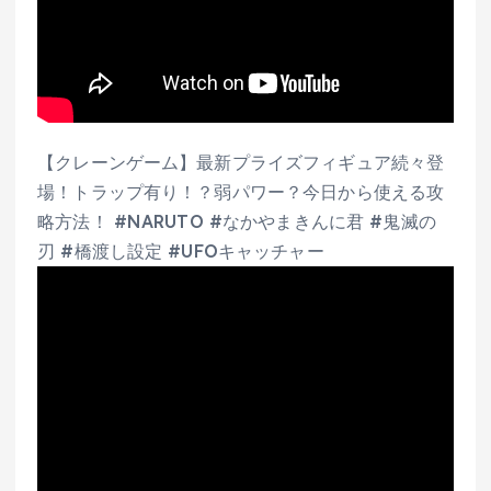
【クレーンゲーム】最新プライズフィギュア続々登
場！トラップ有り！？弱パワー？今日から使える攻
略方法！ #NARUTO #なかやまきんに君 #鬼滅の
刃 #橋渡し設定 #UFOキャッチャー