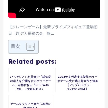
【クレーンゲーム】最新プライズフィギュア登場初
日！超デカ長箱の金、銀…
目次
Related posts:
ひっそりとした田舎で「認知症
2023年を代表する傑作ホラー
の老人を介護をするホラーゲー
やゲーム史に残る超大作が追加
ム」が怖すぎる『SHE WAS
【フリプ/PSプラ
98』（大絶叫あり）
ス/PS5/PS4】
ゲームをクリア出来たら本当に
食べれる！