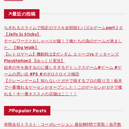
最近の投稿
ちぎれるスライムで指定のマスを全部踏むパズルゲームpart２０
【Jelly Is Sticky】
チームワークとおしゃべりが鍵！？俺たちの為のゲームが来まし
た。【Big Walk】
【レトロゲーム】機動戦士Zガンダム エゥーゴvs.ティターンズ
PlayStation2 【ゆっくり実況】
絵本の中を旅する心に優しすぎるデトックスゲーム#ゲーム #ゲ
ームの思い出 #PS #ポポロクロイス物語
【クレーンゲーム】知らないとガチで損するプロの取り方！栃木
で一番獲れるゲーセンがオープンした！このゲーセンがガチで獲
れる！今一番オススメの店舗はここ！！
Popular Posts
有限会社トラスト・コーポレーション 最短3時間で買取！低手数