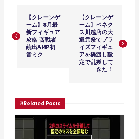
投
【クレーンゲ
【クレーンゲ
稿
ーム】8月最
ーム】ベネク
新フィギュア
ス川越店の大
ナ
攻略 苦戦者
還元祭でプラ
続出AMP初
イズフィギュ
ビ
音ミク
アを橋渡し設
定で乱獲して
ゲ
きた！
ー
シ
Related Posts
ョ
ン