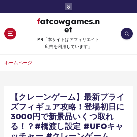
コ
ン
テ
fatcowgames.n
ン
et
ツ
へ
PR「本サイトはアフィリエイト
移
広告を利用しています」
動
ホームページ
【クレーンゲーム】最新プライ
ズフィギュア攻略！登場初日に
3000円で新景品いくつ取れ
る！？#橋渡し設定 #UFOキャ
ッチャー #クレーンゲーム