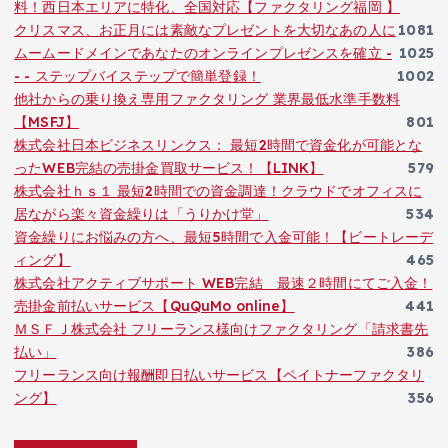
料！西日本エリアに特化、全国対応【ファクタリング福岡 】
クリスマス、お正月には素敵なプレゼントを大切なあの人に
1081
ムームードメインであなたのオンラインプレゼンスを確立 -
1025
- - ステップバイステップで簡単登録！
1002
他社からの乗り換え専用ファクタリング 業界最低水準手数料
【MSFJ】
801
株式会社日本ビジネスリンクス： 最短2時間で資金化が可能とな
ったWEB完結の売掛金買取サービス！【LINK】
579
株式会社ｈｓ１ 最短2時間での資金調達！クラウドでオフィスに
居ながら楽々資金繰りは「うりかけ堂」
534
資金繰りにお悩みの方へ、最短5時間で入金可能！【ビートレーデ
ィング】
465
株式会社アクティブサポート WEB完結 最速２時間にてご入金！
売掛金前払いサービス【QuQuMo online】
441
ＭＳＦＪ株式会社 フリーランス様向けファクタリング「請求書先
払い」
386
フリーランス向け報酬即日払いサービス【ペイトナーファクタリ
ング】
356