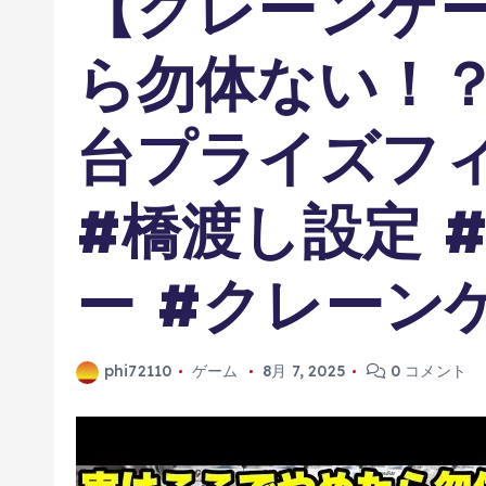
【クレーンゲ
ら勿体ない！
台プライズフ
#橋渡し設定 
ー #クレーン
phi72110
ゲーム
8月 7, 2025
0 コメント