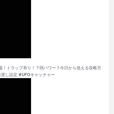
場！トラップ有り！？弱パワー？今日から使える攻略方
#橋渡し設定 #UFOキャッチャー