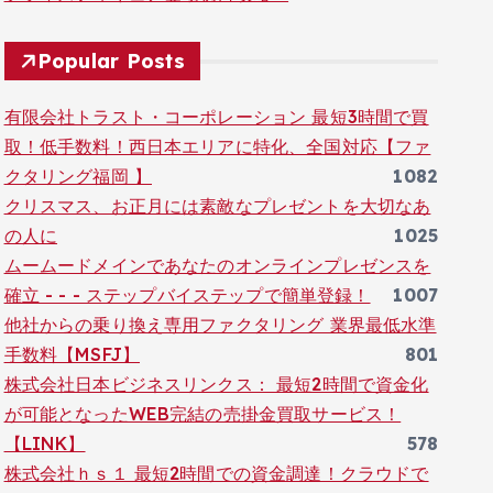
Popular Posts
有限会社トラスト・コーポレーション 最短3時間で買
取！低手数料！西日本エリアに特化、全国対応【ファ
クタリング福岡 】
1082
クリスマス、お正月には素敵なプレゼントを大切なあ
の人に
1025
ムームードメインであなたのオンラインプレゼンスを
確立 - - - ステップバイステップで簡単登録！
1007
他社からの乗り換え専用ファクタリング 業界最低水準
手数料【MSFJ】
801
株式会社日本ビジネスリンクス： 最短2時間で資金化
が可能となったWEB完結の売掛金買取サービス！
【LINK】
578
株式会社ｈｓ１ 最短2時間での資金調達！クラウドで