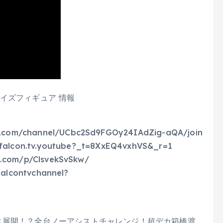
イズフィギュア 情報
m/channel/UCbc2Sd9FGOy24IAdZig-aQA/join
alcon.tv.youtube?_t=8XxEQ4vxhVS&_r=1
com/p/ClsvekSvSkw/
alcontvchannel?
ス展開！？全台ノーアシストチャレンジ！超デカ箱橋渡