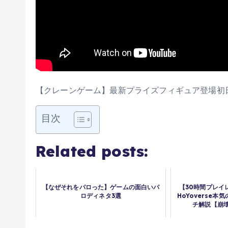
【クレーンゲーム】最新プライズフィギュア登場初
目次
Related posts:
【なぜそれをパロった】ゲームの面白いパ
【30時間プレイ
ロディネタ3選
HoYoverse
チ解説【崩