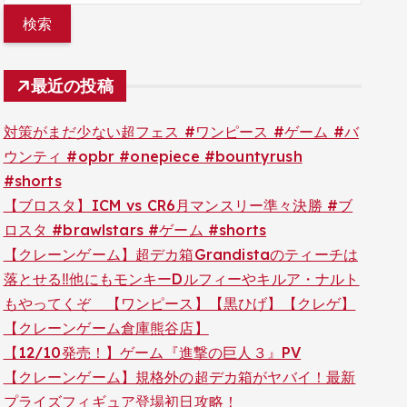
最近の投稿
対策がまだ少ない超フェス #ワンピース #ゲーム #バ
ウンティ #opbr #onepiece #bountyrush
#shorts
【ブロスタ】ICM vs CR6月マンスリー準々決勝 #ブ
ロスタ #brawlstars #ゲーム #shorts
【クレーンゲーム】超デカ箱Grandistaのティーチは
落とせる‼︎他にもモンキーDルフィーやキルア・ナルト
もやってくぞ 【ワンピース】【黒ひげ】【クレゲ】
【クレーンゲーム倉庫熊谷店】
【12/10発売！】ゲーム『進撃の巨人３』PV
【クレーンゲーム】規格外の超デカ箱がヤバイ！最新
プライズフィギュア登場初日攻略！