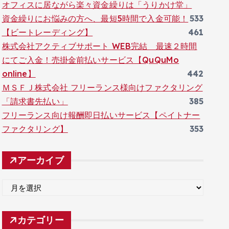
オフィスに居ながら楽々資金繰りは「うりかけ堂」
資金繰りにお悩みの方へ、最短5時間で入金可能！
533
【ビートレーディング】
461
株式会社アクティブサポート WEB完結 最速２時間
にてご入金！売掛金前払いサービス【QuQuMo
online】
442
ＭＳＦＪ株式会社 フリーランス様向けファクタリング
「請求書先払い」
385
フリーランス向け報酬即日払いサービス【ペイトナー
ファクタリング】
353
アーカイブ
ア
ー
カ
カテゴリー
イ