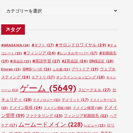
ブ
カ
テ
ゴ
タグ
リ
ー
#サロンドロワイヤル
(29)
#ARASAWA
(14)
#ギフト
(17)
#チョ
#フィンジア
(24)
#レンタルサーバー
(17)
#初期脱毛
コレート
(10)
#英語学習
(27)
AI英会話
(24)
(19)
DNS設定
(18)
#英会話
(13)
ウェブホ
GMOペパボ
(16)
アウトドア
(19)
Etoren
(13)
ふわ姫
(11)
スティング
(24)
エアトリ
(17)
オンラインショッピング
(18)
キャン
ゲーム
(5649)
セ
スピークエル
(27)
ペーン
(11)
キュリティ
(28)
デメリット
(17)
テクノロジー
(11)
ドメインサービス
ドメイ
ドメイン取得
(24)
ドメイン移管
(14)
(10)
ドメイン登録
(10)
ン管理
(39)
ファクタリング
(25)
フィンジア初期脱毛
(22)
ヘア
ムームードメイン
(228)
ロリ
ケア
(17)
レビュー
(13)