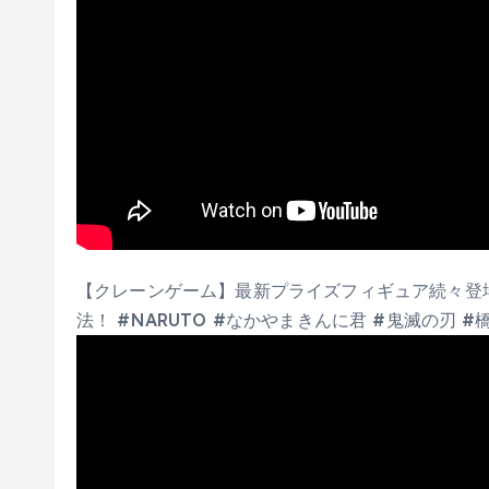
【クレーンゲーム】最新プライズフィギュア続々登
法！ #NARUTO #なかやまきんに君 #鬼滅の刃 