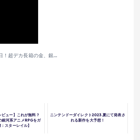
日！超デカ長箱の金、銀…
レビュー】これが無料？
ニンテンドーダイレクト2023.夏にて発表さ
本気の銀河系アニメRPGをガ
れる新作を大予想！
壊：スターレイル】