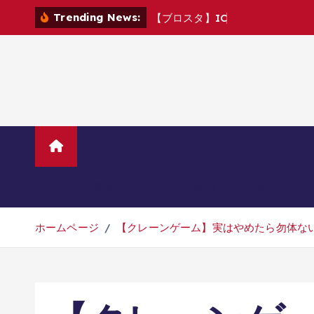
コ
Trending News:
【
ブ
ロ
ス
タ
】
I
C
M
v
s
C
R
6
ン
テ
ン
ツ
へ
移
動
ホーム
TVニューストレンド
マ
美容・ダイエット・健康
旅行・グル
ホームページ
【クレーンゲーム】実はやめたら勿体ない