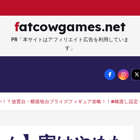
fatcowgames.net
PR「本サイトはアフィリエイト広告を利用していま
す」
ネー・資産・副業
生活・ライフ
メ
サイトマップ
特定商取引法記載事項
！？放置台・横接地台プライズフィギュア攻略！！#橋渡し設定 #