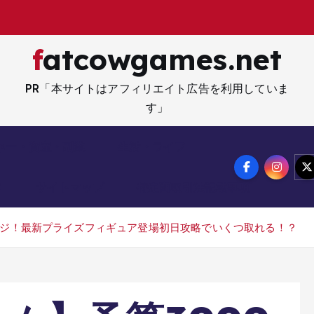
論
fatcowgames.net
PR「本サイトはアフィリエイト広告を利用していま
す」
ネー・資産・副業
生活・ライフ
メ
サイトマップ
特定商取引法記載事項
ンジ！最新プライズフィギュア登場初日攻略でいくつ取れる！？