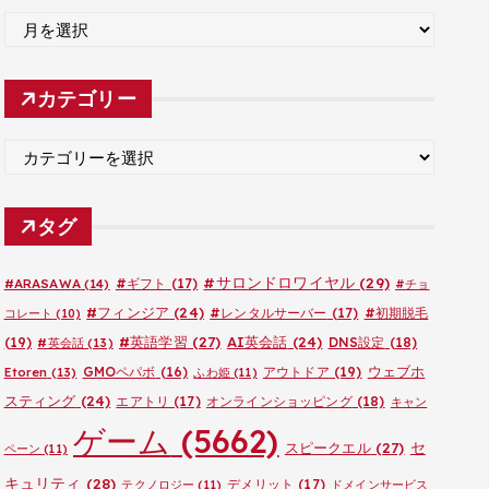
ア
ー
カ
カテゴリー
イ
ブ
カ
テ
ゴ
タグ
リ
ー
#サロンドロワイヤル
(29)
#ARASAWA
(14)
#ギフト
(17)
#チョ
#フィンジア
(24)
#レンタルサーバー
(17)
#初期脱毛
コレート
(10)
#英語学習
(27)
AI英会話
(24)
(19)
DNS設定
(18)
#英会話
(13)
ウェブホ
GMOペパボ
(16)
アウトドア
(19)
Etoren
(13)
ふわ姫
(11)
スティング
(24)
エアトリ
(17)
オンラインショッピング
(18)
キャン
ゲーム
(5662)
セ
スピークエル
(27)
ペーン
(11)
キュリティ
(28)
デメリット
(17)
テクノロジー
(11)
ドメインサービス