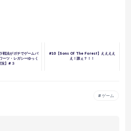
ラ戦法がガチでゲームバ
#10【Sons Of The Forest】ええええ
ワーツ・レガシーゆっく
え！誰ぇ？！！
実況】#３
ゲーム