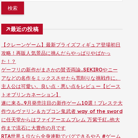
最近の投稿
【クレーンゲーム】最新プライズフィギュア登場初日
攻略！再販人気景品に挑んだらやっぱりやばかっ
た！？
ゲーフリの新作がまさかの賛否両論..SEKIROやニー
アなどの名作をミックスさせたら荒削りな挑戦作に。
主人公は可愛い。良い点・悪い点をレビュー【ビース
トオブリンカネーション】
遂に来る..9月発売注目の新作ゲーム10選！プレステ大
作ウルヴァリン＆カプコン鬼武者 way of the sword
に任天堂からはファイアーエムブレム 万紫千紅..他大
作まで流石に大豊作の月です
RTA世界１位なら全身連動でバグできるやろ #ゲーム