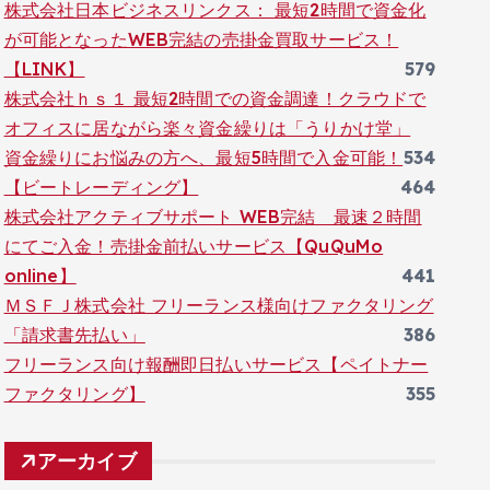
株式会社日本ビジネスリンクス： 最短2時間で資金化
が可能となったWEB完結の売掛金買取サービス！
【LINK】
579
株式会社ｈｓ１ 最短2時間での資金調達！クラウドで
オフィスに居ながら楽々資金繰りは「うりかけ堂」
資金繰りにお悩みの方へ、最短5時間で入金可能！
534
【ビートレーディング】
464
株式会社アクティブサポート WEB完結 最速２時間
にてご入金！売掛金前払いサービス【QuQuMo
online】
441
ＭＳＦＪ株式会社 フリーランス様向けファクタリング
「請求書先払い」
386
フリーランス向け報酬即日払いサービス【ペイトナー
ファクタリング】
355
アーカイブ