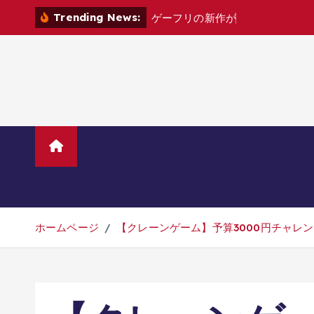
コ
Trending News:
ゲ
ー
フ
リ
の
新
作
が
ま
さ
か
の
賛
否
両
ン
テ
ン
ツ
へ
移
動
ホーム
TVニューストレンド
マ
美容・ダイエット・健康
旅行・グル
ホームページ
【クレーンゲーム】予算3000円チャレ