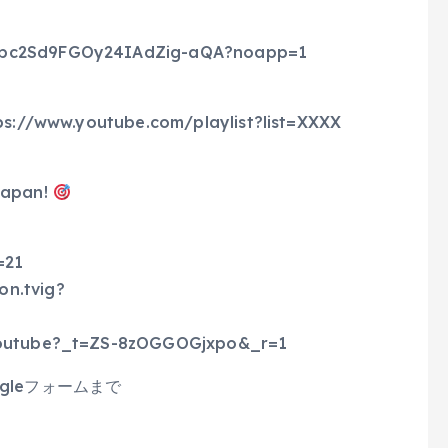
UCbc2Sd9FGOy24IAdZig-aQA?noapp=1
.youtube.com/playlist?list=XXXX
Japan!
=21
on.tvig?
.youtube?_t=ZS-8zOGGOGjxpo&_r=1
gleフォームまで