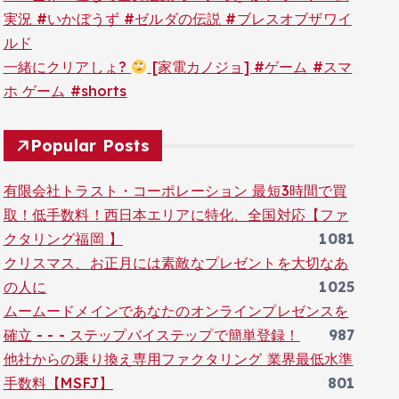
実況 #いかぼうず #ゼルダの伝説 #ブレスオブザワイ
ルド
一緒にクリアしょ?
[家電カノジョ] #ゲーム #スマ
ホ ゲーム #shorts
Popular Posts
有限会社トラスト・コーポレーション 最短3時間で買
取！低手数料！西日本エリアに特化、全国対応【ファ
クタリング福岡 】
1081
クリスマス、お正月には素敵なプレゼントを大切なあ
の人に
1025
ムームードメインであなたのオンラインプレゼンスを
確立 - - - ステップバイステップで簡単登録！
987
他社からの乗り換え専用ファクタリング 業界最低水準
手数料【MSFJ】
801