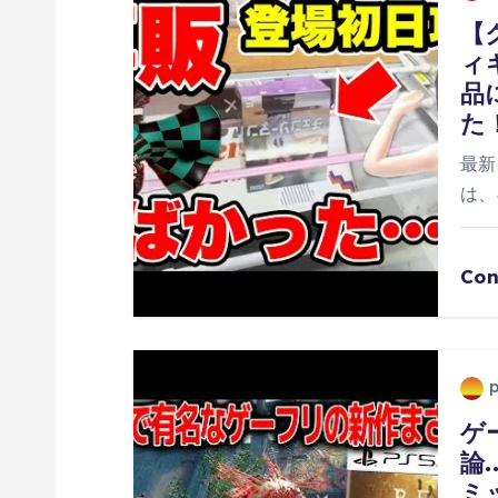
ー
【
ィ
シ
品
た
ョ
最新
ン
は、
Con
ゲ
論
ミ