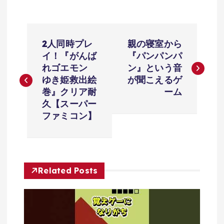
投
2人同時プレ
親の寝室から
稿
イ！『がんば
『パンパンパ
れゴエモン
ン』という音
ナ
ゆき姫救出絵
が聞こえるゲ
巻』クリア耐
ーム
ビ
久【スーパー
ファミコン】
ゲ
ー
Related Posts
シ
ョ