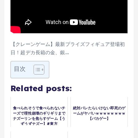
【クレーンゲーム】最新プライズフィギュア登場初
日！超デカ長箱の金、銀…
目次
Related posts:
食べられそうで食べられないチ
絶対バレたらいけない即死のゲ
ーズで理性崩壊のギリギリまで
ームがヤバいｗｗｗｗｗｗｗｗ
ナズーリンを焦らすゲーム【う
【バカゲー】
ずうずナズー】#東方