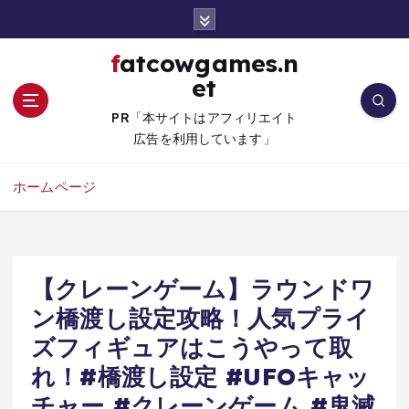
コ
ン
テ
fatcowgames.n
ン
et
ツ
へ
PR「本サイトはアフィリエイト
移
広告を利用しています」
動
ホームページ
【クレーンゲーム】ラウンドワ
ン橋渡し設定攻略！人気プライ
ズフィギュアはこうやって取
れ！#橋渡し設定 #UFOキャッ
チャー #クレーンゲーム #鬼滅