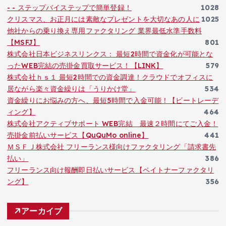
- - ステップバイステップで簡単登録！
1028
クリスマス、お正月には素敵なプレゼントを大切なあの人に
1025
他社からの乗り換え専用ファクタリング 業界最低水準手数料
【MSFJ】
801
株式会社日本ビジネスリンクス： 最短2時間で資金化が可能とな
ったWEB完結の売掛金買取サービス！【LINK】
579
株式会社ｈｓ１ 最短2時間での資金調達！クラウドでオフィスに
居ながら楽々資金繰りは「うりかけ堂」
534
資金繰りにお悩みの方へ、最短5時間で入金可能！【ビートレーデ
ィング】
464
株式会社アクティブサポート WEB完結 最速２時間にてご入金！
売掛金前払いサービス【QuQuMo online】
441
ＭＳＦＪ株式会社 フリーランス様向けファクタリング「請求書先
払い」
386
フリーランス向け報酬即日払いサービス【ペイトナーファクタリ
ング】
356
アーカイブ