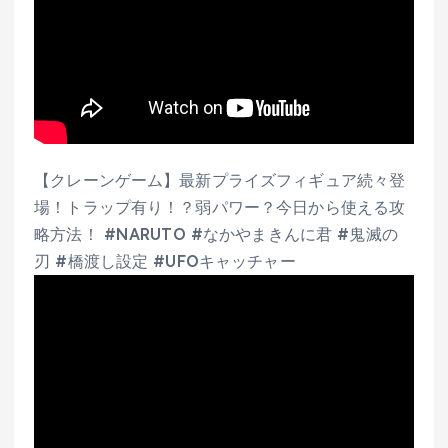
【クレーンゲーム】最新プライズフィギュア続々登
場！トラップ有り！？弱パワー？今日から使える攻
略方法！ #NARUTO #なかやまきんに君 #鬼滅の
刃 #橋渡し設定 #UFOキャッチャー