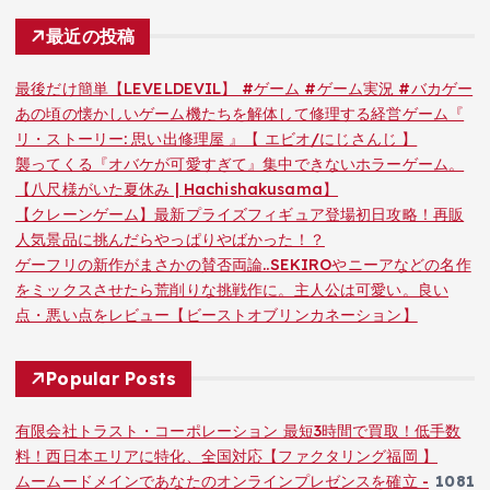
最近の投稿
最後だけ簡単【LEVELDEVIL】 #ゲーム #ゲーム実況 #バカゲー
あの頃の懐かしいゲーム機たちを解体して修理する経営ゲーム『
リ・ストーリー: 思い出修理屋 』【 エビオ/にじさんじ 】
襲ってくる『オバケが可愛すぎて』集中できないホラーゲーム。
【八尺様がいた夏休み | Hachishakusama】
【クレーンゲーム】最新プライズフィギュア登場初日攻略！再販
人気景品に挑んだらやっぱりやばかった！？
ゲーフリの新作がまさかの賛否両論..SEKIROやニーアなどの名作
をミックスさせたら荒削りな挑戦作に。主人公は可愛い。良い
点・悪い点をレビュー【ビーストオブリンカネーション】
Popular Posts
有限会社トラスト・コーポレーション 最短3時間で買取！低手数
料！西日本エリアに特化、全国対応【ファクタリング福岡 】
ムームードメインであなたのオンラインプレゼンスを確立 -
1081