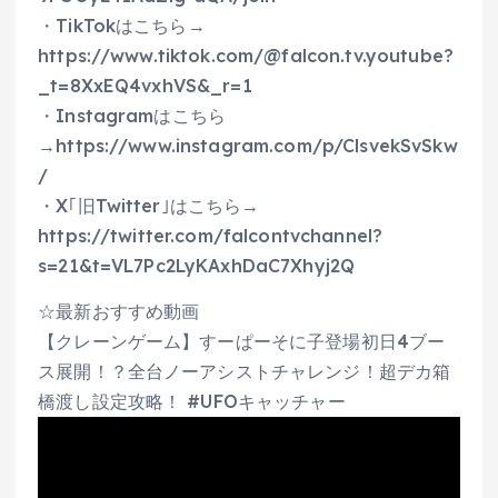
・TikTokはこちら→
https://www.tiktok.com/@falcon.tv.youtube?
_t=8XxEQ4vxhVS&_r=1
・Instagramはこちら
→https://www.instagram.com/p/ClsvekSvSkw
/
・X｢旧Twitter｣はこちら→
https://twitter.com/falcontvchannel?
s=21&t=VL7Pc2LyKAxhDaC7Xhyj2Q
☆最新おすすめ動画
【クレーンゲーム】すーぱーそに子登場初日4ブー
ス展開！？全台ノーアシストチャレンジ！超デカ箱
橋渡し設定攻略！ #UFOキャッチャー