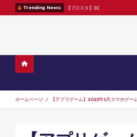
コ
Trending News:
【
ブ
ロ
ス
タ
】
I
C
M
v
s
C
ン
テ
ン
ツ
へ
移
動
ホーム
TVニューストレンド
マ
美容・ダイエット・健康
旅行・グル
ホームページ
【アプリゲーム】2023年1月スマホゲー