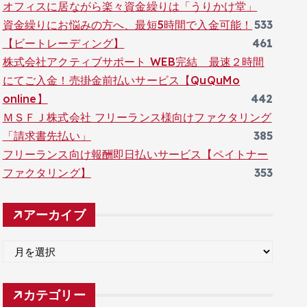
オフィスに居ながら楽々資金繰りは「うりかけ堂」
資金繰りにお悩みの方へ、最短5時間で入金可能！
533
【ビートレーディング】
461
株式会社アクティブサポート WEB完結 最速２時間
にてご入金！売掛金前払いサービス【QuQuMo
online】
442
ＭＳＦＪ株式会社 フリーランス様向けファクタリング
「請求書先払い」
385
フリーランス向け報酬即日払いサービス【ペイトナー
ファクタリング】
353
アーカイブ
ア
ー
カ
カテゴリー
イ