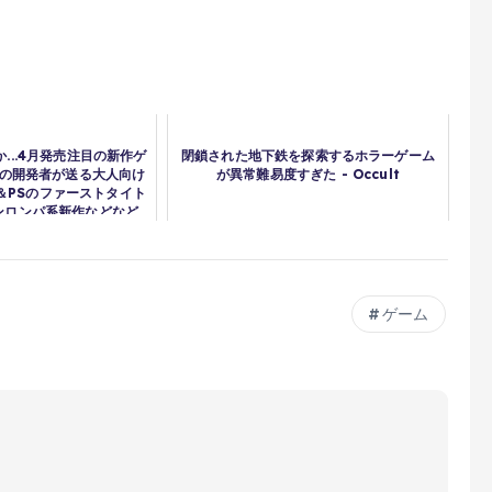
...4月発売注目の新作ゲ
閉鎖された地下鉄を探索するホラーゲーム
Iの開発者が送る大人向け
が異常難易度すぎた - Occult
＆PSのファーストタイト
ロンパ系新作などなど...
超えられるか
ゲーム