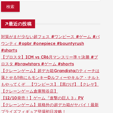
最近の投稿
対策がまだ少ない超フェス #ワンピース #ゲーム #バ
ウンティ #opbr #onepiece #bountyrush
#shorts
【ブロスタ】ICM vs CR6月マンスリー準々決勝 #ブ
ロスタ #brawlstars #ゲーム #shorts
【クレーンゲーム】超デカ箱Grandistaのティーチは
落とせる‼︎他にもモンキーDルフィーやキルア・ナルト
もやってくぞ 【ワンピース】【黒ひげ】【クレゲ】
【クレーンゲーム倉庫熊谷店】
【12/10発売！】ゲーム『進撃の巨人３』PV
【クレーンゲーム】規格外の超デカ箱がヤバイ！最新
プライズフィギュア登場初日攻略！