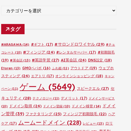
ブ
カ
テ
ゴ
タグ
リ
ー
#サロンドロワイヤル
(29)
#ARASAWA
(14)
#ギフト
(17)
#チョ
#フィンジア
(24)
#レンタルサーバー
(17)
#初期脱毛
コレート
(10)
#英語学習
(27)
AI英会話
(24)
(19)
DNS設定
(18)
#英会話
(13)
ウェブホ
GMOペパボ
(16)
アウトドア
(19)
Etoren
(13)
ふわ姫
(11)
スティング
(24)
エアトリ
(17)
オンラインショッピング
(18)
キャン
ゲーム
(5649)
セ
スピークエル
(27)
ペーン
(11)
キュリティ
(28)
デメリット
(17)
テクノロジー
(11)
ドメインサービス
ドメイ
ドメイン取得
(24)
ドメイン移管
(14)
(10)
ドメイン登録
(10)
ン管理
(39)
ファクタリング
(25)
フィンジア初期脱毛
(22)
ヘア
ムームードメイン
(228)
ロリ
ケア
(17)
レビュー
(13)