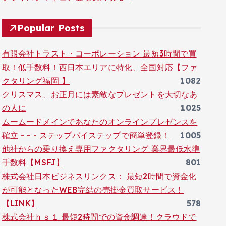
Popular Posts
有限会社トラスト・コーポレーション 最短3時間で買
取！低手数料！西日本エリアに特化、全国対応【ファ
クタリング福岡 】
1082
クリスマス、お正月には素敵なプレゼントを大切なあ
の人に
1025
ムームードメインであなたのオンラインプレゼンスを
確立 - - - ステップバイステップで簡単登録！
1005
他社からの乗り換え専用ファクタリング 業界最低水準
手数料【MSFJ】
801
株式会社日本ビジネスリンクス： 最短2時間で資金化
が可能となったWEB完結の売掛金買取サービス！
【LINK】
578
株式会社ｈｓ１ 最短2時間での資金調達！クラウドで