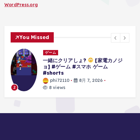
WordPress.org
You Missed
ゲーム
カノジ
3Dアクションゲームの礎を作り上げ
たレジェンドゲーム#ゲーム #ゲー
の思い出 #64 #スーパーマリオ64
phi72110
8月 7, 2026
9 views
3