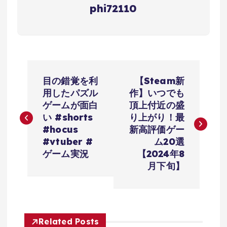
phi72110
投
目の錯覚を利
【Steam新
稿
用したパズル
作】いつでも
ゲームが面白
頂上付近の盛
ナ
い #shorts
り上がり！最
#hocus
新高評価ゲー
ビ
#vtuber #
ム20選
ゲーム実況
【2024年8
ゲ
月下旬】
ー
シ
Related Posts