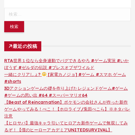
検
索:
最近の投稿
RTA世界１位なら全身連動でバグできるやろ #ゲーム実況 #いか
ぼうず #ゼルダの伝説 #ブレスオブザワイルド
一緒にクリアしょ?
[家電カノジョ] #ゲーム #スマホ ゲーム
#shorts
3Dアクションゲームの礎を作り上げたレジェンドゲーム#ゲーム
#ゲームの思い出 #64 #スーパーマリオ64
【Beast of Reincarnation】ポケモンの会社さんが作った新作
ゲームやってみる！ぺこ！【ホロライブ/兎田ぺこら】※ネタバレ
注意
【ヒロサバ】最強キャラ引いてヒロアカ新作ゲームで無双してみ
るぞ！【僕のヒーローアカデミアUNITEDSURVIVAL】