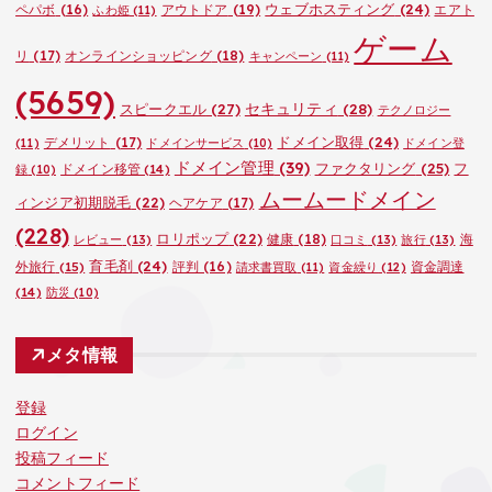
ウェブホスティング
(24)
ペパボ
(16)
アウトドア
(19)
エアト
ふわ姫
(11)
ゲーム
リ
(17)
オンラインショッピング
(18)
キャンペーン
(11)
(5659)
セキュリティ
(28)
スピークエル
(27)
テクノロジー
ドメイン取得
(24)
デメリット
(17)
(11)
ドメインサービス
(10)
ドメイン登
ドメイン管理
(39)
ファクタリング
(25)
フ
ドメイン移管
(14)
録
(10)
ムームードメイン
ィンジア初期脱毛
(22)
ヘアケア
(17)
(228)
ロリポップ
(22)
健康
(18)
海
レビュー
(13)
口コミ
(13)
旅行
(13)
育毛剤
(24)
外旅行
(15)
評判
(16)
資金調達
請求書買取
(11)
資金繰り
(12)
(14)
防災
(10)
メタ情報
登録
ログイン
投稿フィード
コメントフィード