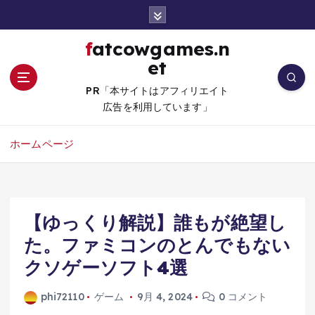
コ
ン
テ
fatcowgames.n
ン
et
ツ
へ
PR「本サイトはアフィリエイト
移
広告を利用しています」
動
ホームページ
【ゆっくり解説】誰もが絶望し
た。ファミコンのとんでもない
クソゲーソフト4選
phi72110
ゲーム
9月 4, 2024
0 コメント