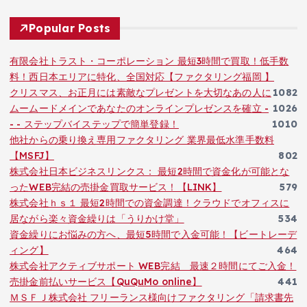
Popular Posts
有限会社トラスト・コーポレーション 最短3時間で買取！低手数
料！西日本エリアに特化、全国対応【ファクタリング福岡 】
クリスマス、お正月には素敵なプレゼントを大切なあの人に
1082
ムームードメインであなたのオンラインプレゼンスを確立 -
1026
- - ステップバイステップで簡単登録！
1010
他社からの乗り換え専用ファクタリング 業界最低水準手数料
【MSFJ】
802
株式会社日本ビジネスリンクス： 最短2時間で資金化が可能とな
ったWEB完結の売掛金買取サービス！【LINK】
579
株式会社ｈｓ１ 最短2時間での資金調達！クラウドでオフィスに
居ながら楽々資金繰りは「うりかけ堂」
534
資金繰りにお悩みの方へ、最短5時間で入金可能！【ビートレーデ
ィング】
464
株式会社アクティブサポート WEB完結 最速２時間にてご入金！
売掛金前払いサービス【QuQuMo online】
441
ＭＳＦＪ株式会社 フリーランス様向けファクタリング「請求書先