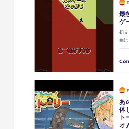
シ
最
ゲ
ョ
初見
ン
画は
Con
あ
体
ト
オ