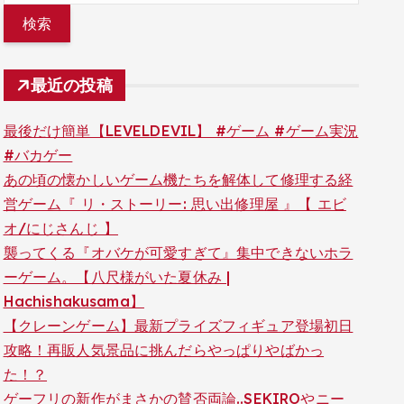
最近の投稿
最後だけ簡単【LEVELDEVIL】 #ゲーム #ゲーム実況
#バカゲー
あの頃の懐かしいゲーム機たちを解体して修理する経
営ゲーム『 リ・ストーリー: 思い出修理屋 』【 エビ
オ/にじさんじ 】
襲ってくる『オバケが可愛すぎて』集中できないホラ
ーゲーム。【八尺様がいた夏休み |
Hachishakusama】
【クレーンゲーム】最新プライズフィギュア登場初日
攻略！再販人気景品に挑んだらやっぱりやばかっ
た！？
ゲーフリの新作がまさかの賛否両論..SEKIROやニー