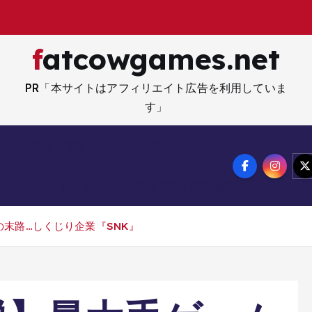
解
体
fatcowgames.net
PR「本サイトはアフィリエイト広告を利用していま
す」
ネー・資産・副業
生活・ライフ
メ
サイトマップ
特定商取引法記載事項
末路…しくじり企業『SNK』