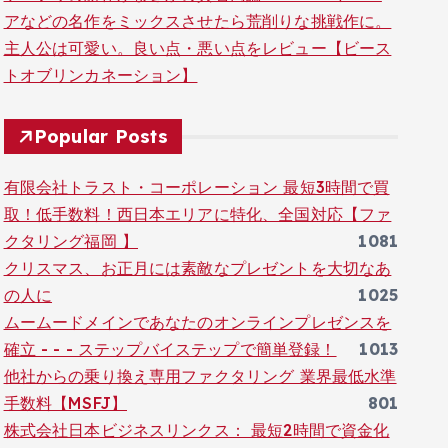
アなどの名作をミックスさせたら荒削りな挑戦作に。
主人公は可愛い。良い点・悪い点をレビュー【ビース
トオブリンカネーション】
Popular Posts
有限会社トラスト・コーポレーション 最短3時間で買
取！低手数料！西日本エリアに特化、全国対応【ファ
クタリング福岡 】
1081
クリスマス、お正月には素敵なプレゼントを大切なあ
の人に
1025
ムームードメインであなたのオンラインプレゼンスを
確立 - - - ステップバイステップで簡単登録！
1013
他社からの乗り換え専用ファクタリング 業界最低水準
手数料【MSFJ】
801
株式会社日本ビジネスリンクス： 最短2時間で資金化