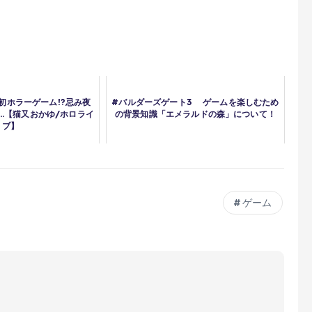
初ホラーゲーム!?忌み夜
#バルダーズゲート3 ゲームを楽しむため
…【猫又おかゆ/ホロライ
の背景知識「エメラルドの森」について！
ブ】
ゲーム