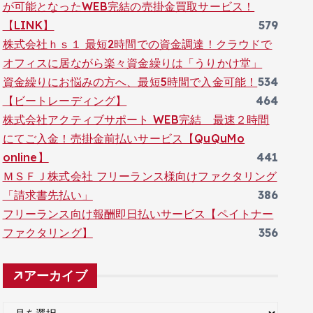
が可能となったWEB完結の売掛金買取サービス！
【LINK】
579
株式会社ｈｓ１ 最短2時間での資金調達！クラウドで
オフィスに居ながら楽々資金繰りは「うりかけ堂」
資金繰りにお悩みの方へ、最短5時間で入金可能！
534
【ビートレーディング】
464
株式会社アクティブサポート WEB完結 最速２時間
にてご入金！売掛金前払いサービス【QuQuMo
online】
441
ＭＳＦＪ株式会社 フリーランス様向けファクタリング
「請求書先払い」
386
フリーランス向け報酬即日払いサービス【ペイトナー
ファクタリング】
356
アーカイブ
ア