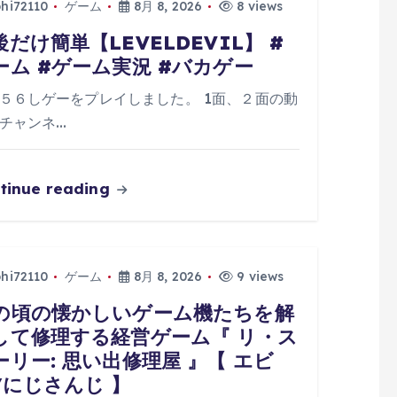
phi72110
ゲーム
8月 8, 2026
8 views
後だけ簡単【LEVELDEVIL】 #
ーム #ゲーム実況 #バカゲー
５６しゲーをプレイしました。 1面、２面の動
チャンネ…
tinue reading
phi72110
ゲーム
8月 8, 2026
9 views
の頃の懐かしいゲーム機たちを解
して修理する経営ゲーム『 リ・ス
ーリー: 思い出修理屋 』【 エビ
/にじさんじ 】