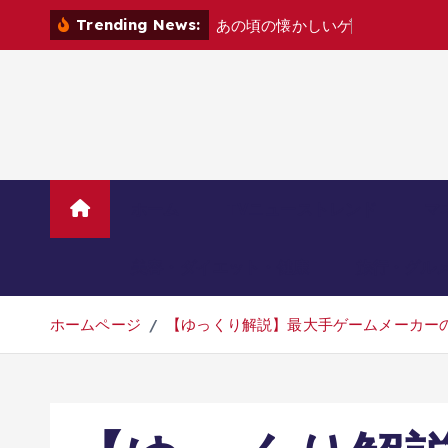
コ
Trending News:
あ
の
頃
の
懐
か
し
い
ゲ
ー
ム
機
た
ち
を
ン
テ
ン
ツ
へ
移
動
ホーム
TVニューストレンド
マ
美容・ダイエット・健康
旅行・グル
ホームページ
【ゆっくり解説】最大手ゲームメーカーの