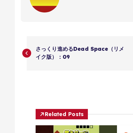
投
さっくり進める‎Dead Space（リメ
稿
イク版）：09
ナ
ビ
ゲ
Related Posts
ー