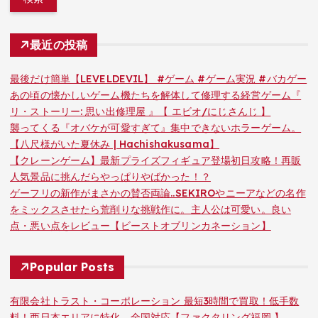
最近の投稿
最後だけ簡単【LEVELDEVIL】 #ゲーム #ゲーム実況 #バカゲー
あの頃の懐かしいゲーム機たちを解体して修理する経営ゲーム『
リ・ストーリー: 思い出修理屋 』【 エビオ/にじさんじ 】
襲ってくる『オバケが可愛すぎて』集中できないホラーゲーム。
【八尺様がいた夏休み | Hachishakusama】
【クレーンゲーム】最新プライズフィギュア登場初日攻略！再販
人気景品に挑んだらやっぱりやばかった！？
ゲーフリの新作がまさかの賛否両論..SEKIROやニーアなどの名作
をミックスさせたら荒削りな挑戦作に。主人公は可愛い。良い
点・悪い点をレビュー【ビーストオブリンカネーション】
Popular Posts
有限会社トラスト・コーポレーション 最短3時間で買取！低手数
料！西日本エリアに特化、全国対応【ファクタリング福岡 】