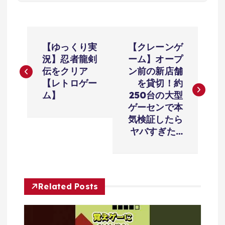
投
【ゆっくり実
【クレーンゲ
稿
況】忍者龍剣
ーム】オープ
伝をクリア
ン前の新店舗
ナ
【レトロゲー
を貸切！約
ム】
250台の大型
ビ
ゲーセンで本
気検証したら
ゲ
ヤバすぎた…
ー
シ
Related Posts
ョ