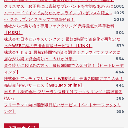
クリスマス、お正月には素敵なプレゼントを大切なあの人に
1081
ムームードメインであなたのオンラインプレゼンスを確立 -
1025
- - ステップバイステップで簡単登録！
1015
他社からの乗り換え専用ファクタリング 業界最低水準手数料
【MSFJ】
801
株式会社日本ビジネスリンクス： 最短2時間で資金化が可能とな
ったWEB完結の売掛金買取サービス！【LINK】
579
株式会社ｈｓ１ 最短2時間での資金調達！クラウドでオフィスに
居ながら楽々資金繰りは「うりかけ堂」
534
資金繰りにお悩みの方へ、最短5時間で入金可能！【ビートレーデ
ィング】
464
株式会社アクティブサポート WEB完結 最速２時間にてご入金！
売掛金前払いサービス【QuQuMo online】
441
ＭＳＦＪ株式会社 フリーランス様向けファクタリング「請求書先
払い」
386
フリーランス向け報酬即日払いサービス【ペイトナーファクタリ
ング】
356
アーカイブ