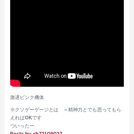
激遅ピンク機体
※クソゲーゲージとは ＝精神力とでも思ってもら
えればOKです
ついったー
Posts by ch72109027