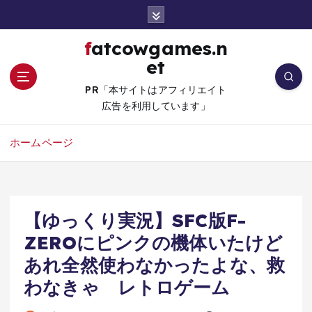
コ
ン
テ
fatcowgames.n
ン
et
ツ
へ
PR「本サイトはアフィリエイト
移
広告を利用しています」
動
ホームページ
【ゆっくり実況】SFC版F-
ZEROにピンクの機体いたけど
あれ全然使わなかったよな、救
わなきゃ レトロゲーム