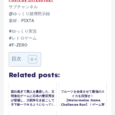
サブチャンネル
@ゆっくり賭博黙示録
素材：PIXTA
#ゆっくり実況
#レトロゲーム
#F-ZERO
目次
Related posts:
面白過ぎて廃人を量産した、文
フルーツを合体させて最強のス
明進化ゲームに日本の豊臣秀吉
イカを目指せ！
が登場し、大戦争引き起こして
【Watermelon Game
天下統一できるようになってし
Challenge Run】｜ゲーム実
まう..また徹夜プレイの沼にハ
況｜★サンサンキッズ
マる【シヴィライゼーション7
GAMES★