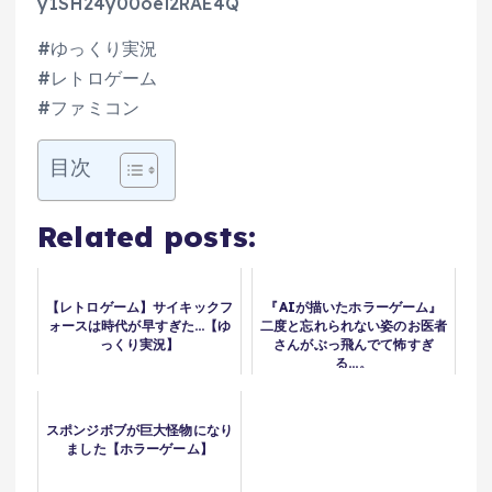
y1SH24y00oei2RAE4Q
#ゆっくり実況
#レトロゲーム
#ファミコン
目次
Related posts:
【レトロゲーム】サイキックフ
『AIが描いたホラーゲーム』
ォースは時代が早すぎた…【ゆ
二度と忘れられない姿のお医者
っくり実況】
さんがぶっ飛んでて怖すぎ
る…。
スポンジボブが巨大怪物になり
ました【ホラーゲーム】