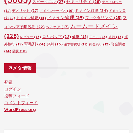
セキュリティ
(28)
スピークエル
(27)
テクノロジー
ドメイン取得
(24)
デメリット
(17)
(11)
ドメインサービス
(10)
ドメイン登
ドメイン管理
(39)
ファクタリング
(25)
フ
ドメイン移管
(14)
録
(10)
ムームードメイン
ィンジア初期脱毛
(22)
ヘアケア
(17)
(228)
ロリポップ
(22)
健康
(18)
海
レビュー
(13)
口コミ
(13)
旅行
(13)
育毛剤
(24)
外旅行
(15)
評判
(16)
資金調達
請求書買取
(11)
資金繰り
(12)
(14)
防災
(10)
メタ情報
登録
ログイン
投稿フィード
コメントフィード
WordPress.org