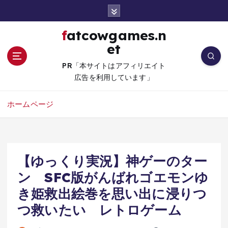
コ
ン
テ
fatcowgames.n
ン
et
ツ
へ
PR「本サイトはアフィリエイト
移
広告を利用しています」
動
ホームページ
【ゆっくり実況】神ゲーのター
ン SFC版がんばれゴエモンゆ
き姫救出絵巻を思い出に浸りつ
つ救いたい レトロゲーム