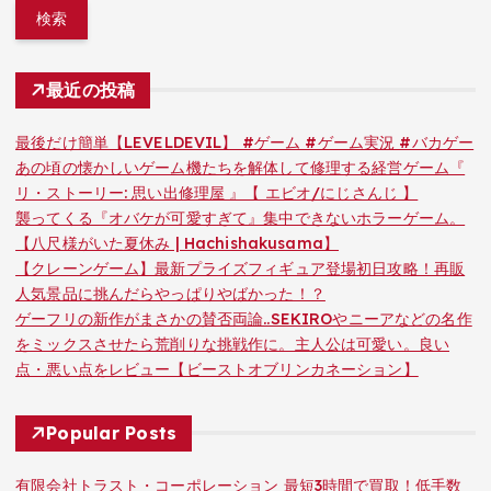
最近の投稿
最後だけ簡単【LEVELDEVIL】 #ゲーム #ゲーム実況 #バカゲー
あの頃の懐かしいゲーム機たちを解体して修理する経営ゲーム『
リ・ストーリー: 思い出修理屋 』【 エビオ/にじさんじ 】
襲ってくる『オバケが可愛すぎて』集中できないホラーゲーム。
【八尺様がいた夏休み | Hachishakusama】
【クレーンゲーム】最新プライズフィギュア登場初日攻略！再販
人気景品に挑んだらやっぱりやばかった！？
ゲーフリの新作がまさかの賛否両論..SEKIROやニーアなどの名作
をミックスさせたら荒削りな挑戦作に。主人公は可愛い。良い
点・悪い点をレビュー【ビーストオブリンカネーション】
Popular Posts
有限会社トラスト・コーポレーション 最短3時間で買取！低手数