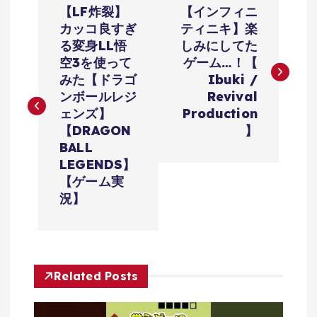
【LF炸裂】
【インフィニ
稿
カッコ良すぎ
ティニキ】楽
る変身LL悟
しみにしてた
ナ
空3を使って
ゲーム…！【
みた【ドラゴ
Ibuki /
ビ
ンボールレジ
Revival
ェンズ】
Production
ゲ
【DRAGON
】
BALL
ー
LEGENDS】
【ゲーム実
シ
況】
ョ
ン
Related Posts