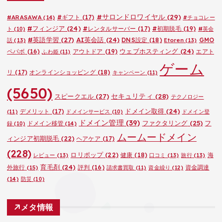
ー
#サロンドロワイヤル
(29)
#ARASAWA
(14)
#ギフト
(17)
#チョコレー
#フィンジア
(24)
#レンタルサーバー
(17)
#初期脱毛
(19)
ト
(10)
#英会
#英語学習
(27)
AI英会話
(24)
DNS設定
(18)
GMO
話
(13)
Etoren
(13)
ウェブホスティング
(24)
ペパボ
(16)
アウトドア
(19)
エアト
ふわ姫
(11)
ゲーム
リ
(17)
オンラインショッピング
(18)
キャンペーン
(11)
(5650)
セキュリティ
(28)
スピークエル
(27)
テクノロジー
ドメイン取得
(24)
デメリット
(17)
(11)
ドメインサービス
(10)
ドメイン登
ドメイン管理
(39)
ファクタリング
(25)
フ
ドメイン移管
(14)
録
(10)
ムームードメイン
ィンジア初期脱毛
(22)
ヘアケア
(17)
(228)
ロリポップ
(22)
健康
(18)
海
レビュー
(13)
口コミ
(13)
旅行
(13)
育毛剤
(24)
外旅行
(15)
評判
(16)
資金調達
請求書買取
(11)
資金繰り
(12)
(14)
防災
(10)
メタ情報