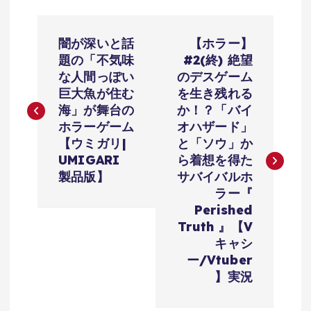
投
闇が深いと話
【ホラー】
稿
題の「不気味
#2(終) 絶望
な人間っぽい
のデスゲーム
ナ
巨大魚が住む
を生き残れる
海」が舞台の
か！？「バイ
ビ
ホラーゲーム
オハザード」
【ウミガリ|
と「ソウ」か
ゲ
UMIGARI
ら着想を得た
製品版】
サバイバルホ
ー
ラー『
Perished
シ
Truth 』【V
キャシ
ョ
ー/Vtuber
】実況
ン