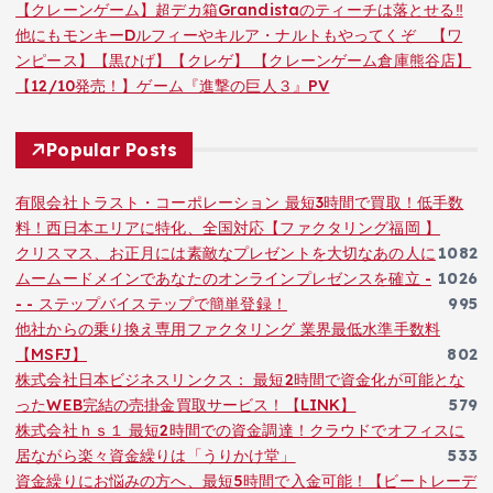
【クレーンゲーム】超デカ箱Grandistaのティーチは落とせる‼︎
他にもモンキーDルフィーやキルア・ナルトもやってくぞ 【ワ
ンピース】【黒ひげ】【クレゲ】 【クレーンゲーム倉庫熊谷店】
【12/10発売！】ゲーム『進撃の巨人３』PV
Popular Posts
有限会社トラスト・コーポレーション 最短3時間で買取！低手数
料！西日本エリアに特化、全国対応【ファクタリング福岡 】
クリスマス、お正月には素敵なプレゼントを大切なあの人に
1082
ムームードメインであなたのオンラインプレゼンスを確立 -
1026
- - ステップバイステップで簡単登録！
995
他社からの乗り換え専用ファクタリング 業界最低水準手数料
【MSFJ】
802
株式会社日本ビジネスリンクス： 最短2時間で資金化が可能とな
ったWEB完結の売掛金買取サービス！【LINK】
579
株式会社ｈｓ１ 最短2時間での資金調達！クラウドでオフィスに
居ながら楽々資金繰りは「うりかけ堂」
533
資金繰りにお悩みの方へ、最短5時間で入金可能！【ビートレーデ