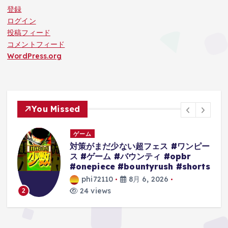
登録
ログイン
投稿フィード
コメントフィード
WordPress.org
You Missed
ゲーム
ー
【ブロスタ】ICM vs CR6月マンスリ
ー準々決勝 #ブロスタ #brawlstars
ts
#ゲーム #shorts
phi72110
8月 6, 2026
25 views
3