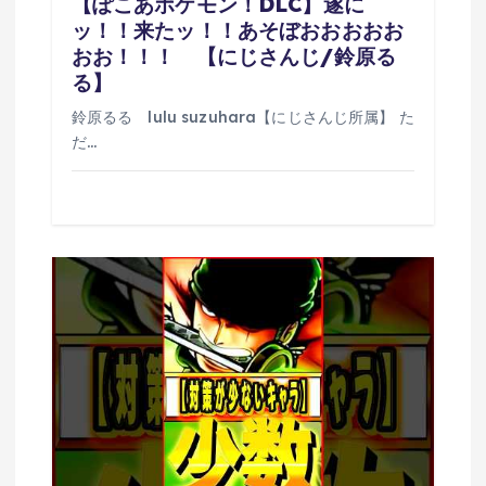
【ぽこあポケモン！DLC】遂に
ッ！！来たッ！！あそぼおおおおお
おお！！！ 【にじさんじ/鈴原る
る】
鈴原るる lulu suzuhara【にじさんじ所属】 た
だ…