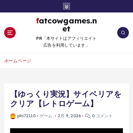
コ
ン
テ
fatcowgames.n
ン
et
ツ
へ
PR「本サイトはアフィリエイト
移
広告を利用しています」
動
ホームページ
【ゆっくり実況】サイベリアを
クリア【レトロゲーム】
phi72110
ゲーム
2月 9, 2026
0 コメント