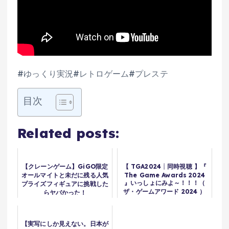
#ゆっくり実況#レトロゲーム#プレステ
目次
Related posts:
【クレーンゲーム】GiGO限定
【 TGA2024┊︎同時視聴 】『
オールマイトと未だに残る人気
The Game Awards 2024
』いっしょにみよ～！！！（
プライズフィギュアに挑戦した
ザ・ゲームアワード 2024 ）
らヤバかった！
です【にじさんじ/葉山舞鈴】
【実写にしか見えない。日本が