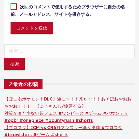
次回のコメントで使用するためブラウザーに自分の名
前、メールアドレス、サイトを保存する。
検
索:
最近の投稿
【ぽこあポケモン！DLC】遂にッ！！来たッ！！あそぼおおおお
おおお！！！ 【にじさんじ/鈴原るる】
対策がまだ少ない超フェス #ワンピース #ゲーム #バウンティ
#opbr #onepiece #bountyrush #shorts
【ブロスタ】ICM vs CR6月マンスリー準々決勝 #ブロスタ
#brawlstars #ゲーム #shorts