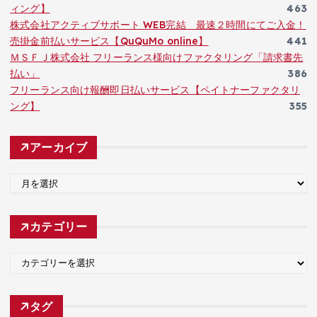
ィング】
463
株式会社アクティブサポート WEB完結 最速２時間にてご入金！
売掛金前払いサービス【QuQuMo online】
441
ＭＳＦＪ株式会社 フリーランス様向けファクタリング「請求書先
払い」
386
フリーランス向け報酬即日払いサービス【ペイトナーファクタリ
ング】
355
アーカイブ
ア
ー
カ
カテゴリー
イ
ブ
カ
テ
ゴ
タグ
リ